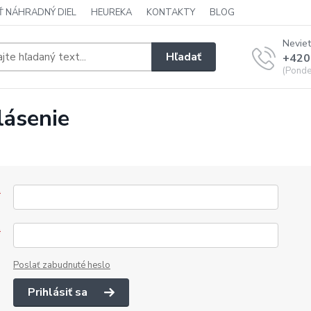
Ť NÁHRADNÝ DIEL
HEUREKA
KONTAKTY
BLOG
Neviet
Hľadať
+420
(Ponde
lásenie
*
*
Poslať zabudnuté heslo
Prihlásiť sa