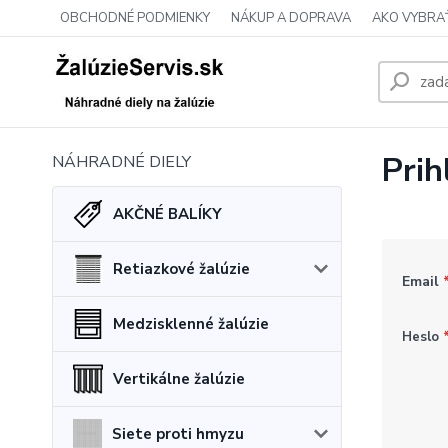
OBCHODNÉ PODMIENKY
NÁKUP A DOPRAVA
AKO VYBRA
Prih
NÁHRADNÉ DIELY
AKČNÉ BALÍKY
Retiazkové žalúzie
Email
Medzisklenné žalúzie
Heslo
Vertikálne žalúzie
Siete proti hmyzu