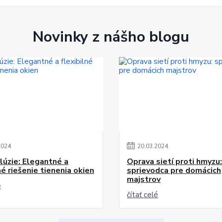
Novinky z nášho blogu
2024
20
.
03
.
2024
alúzie: Elegantné a
Oprava sietí proti hmyzu:
né riešenie tienenia okien
sprievodca pre domácich
majstrov
é
čítať celé