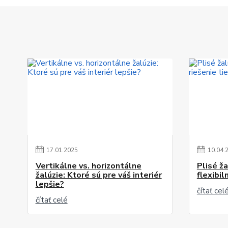
17
.
01
.
2025
10
.
04
.
Vertikálne vs. horizontálne
Plisé ž
žalúzie: Ktoré sú pre váš interiér
flexibil
lepšie?
čítať cel
čítať celé