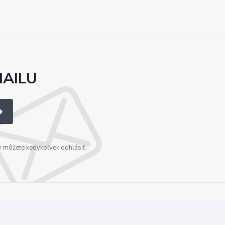
MAILU
v môžete kedykoľvek odhlásiť.