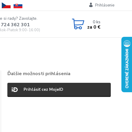
Prihlásenie
e si rady? Zavolajte.
0
ks
 724 362 301
za
0 €
lok-Piatok 9:00-16:00)
Ďalšie možnosti prihlásenia
Prihlásiť cez MojeID