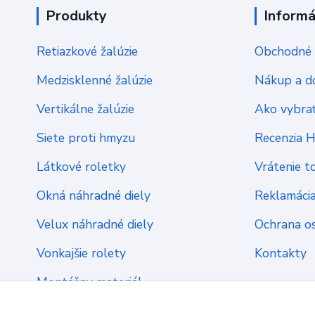
Produkty
Informá
Retiazkové žalúzie
Obchodné 
Medzisklenné žalúzie
Nákup a d
Vertikálne žalúzie
Ako vybrať
Siete proti hmyzu
Recenzia 
Látkové roletky
Vrátenie t
Okná náhradné diely
Reklamáci
Velux náhradné diely
Ochrana o
Vonkajšie rolety
Kontakty
Montážny materiál