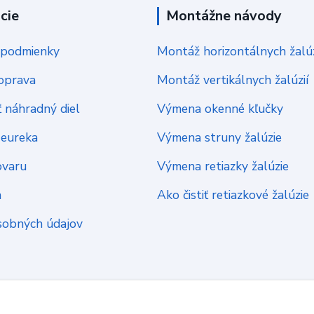
cie
Montážne návody
podmienky
Montáž horizontálnych žalúz
oprava
Montáž vertikálnych žalúzií
 náhradný diel
Výmena okenné kľučky
Heureka
Výmena struny žalúzie
ovaru
Výmena retiazky žalúzie
a
Ako čistiť retiazkové žalúzie
sobných údajov