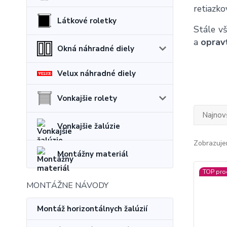
retiazko
Látkové roletky
Stále v
a
oprav
Okná náhradné diely
Velux náhradné diely
Vonkajšie rolety
Najnov
Vonkajšie žalúzie
Zobrazuje
Montážny materiál
TOP pro
MONTÁŽNE NÁVODY
Montáž horizontálnych žalúzií