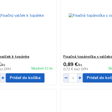
 valček k topánke
Fixačná topánočka s valček
€
0,89 €
/
ks
/
ks
Skladom 31 ks
Sk
ez DPH
0,72 €
bez DPH
Pridať do košíka
Pridať do koš