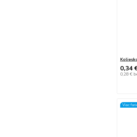
Koliesk
0,34 
0,28 €
b
Viac far