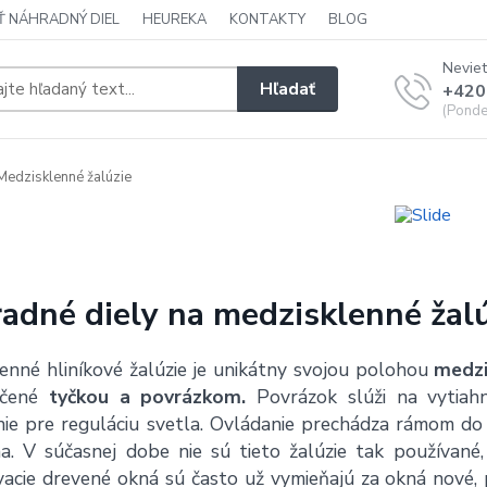
Ť NÁHRADNÝ DIEL
HEUREKA
KONTAKTY
BLOG
Neviet
Hľadať
+420
(Ponde
edzisklenné žalúzie
adné diely na medzisklenné žal
enné hliníkové žalúzie je unikátny svojou polohou
medzi
ečené
tyčkou a povrázkom.
Povrázok slúži na vytiahn
ie pre reguláciu svetla. Ovládanie prechádza rámom do 
a. V súčasnej dobe nie sú tieto žalúzie tak používan
acie drevené okná sú často už vymieňajú za okná nové, 