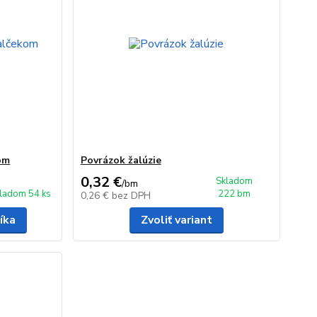
om
Povrázok žalúzie
0,32 €
Skladom
/
bm
ladom 54 ks
222 bm
0,26 €
bez DPH
íka
Zvoliť variant