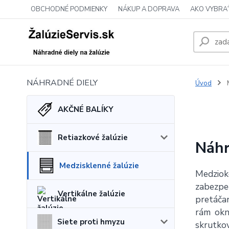
OBCHODNÉ PODMIENKY
NÁKUP A DOPRAVA
AKO VYBRA
NÁHRADNÉ DIELY
Úvod
M
AKČNÉ BALÍKY
Retiazkové žalúzie
Náhr
Medzisklenné žalúzie
Medziok
zabezp
Vertikálne žalúzie
pretáčan
rám okn
Siete proti hmyzu
skrutkov