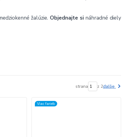
medziokenné žalúzie.
Objednajte si
náhradné diely
strana
z 2
ďalšie
Viac farieb