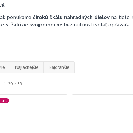
vé.
šak ponúkame
širokú škálu náhradných dielov
na tieto 
te si žalúzie svojpomocne
bez nutnosti volať opravára.
šie
Najlacnejšie
Najdrahšie
m 1-20 z 39
dukt