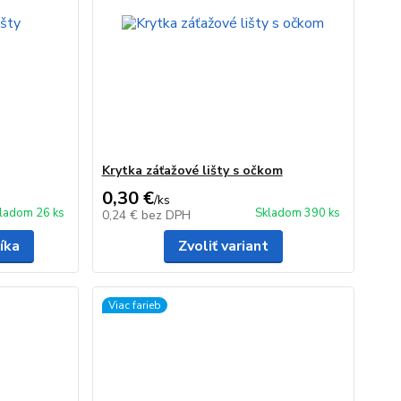
Krytka záťažové lišty s očkom
0,30 €
/
ks
ladom 26 ks
Skladom 390 ks
0,24 €
bez DPH
íka
Zvoliť variant
Viac farieb