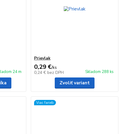
Prievlak
0,29 €
/
ks
kladom 24 m
Skladom 288 ks
0,24 €
bez DPH
íka
Zvoliť variant
Viac farieb