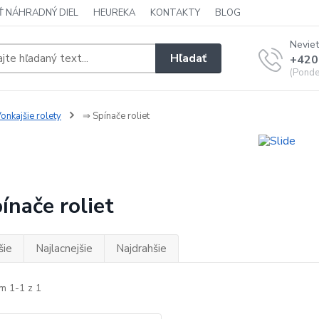
Ť NÁHRADNÝ DIEL
HEUREKA
KONTAKTY
BLOG
Neviet
Hľadať
+420
(Ponde
onkajšie rolety
⇒ Spínače roliet
ínače roliet
šie
Najlacnejšie
Najdrahšie
m 1-1 z 1