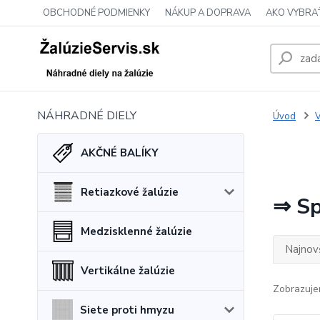
OBCHODNÉ PODMIENKY
NÁKUP A DOPRAVA
AKO VYBRA
NÁHRADNÉ DIELY
Úvod
V
AKČNÉ BALÍKY
Retiazkové žalúzie
⇒ Sp
Medzisklenné žalúzie
Najnov
Vertikálne žalúzie
Zobrazuje
Siete proti hmyzu