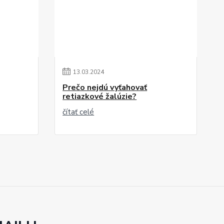
13
.
03
.
2024
Prečo nejdú vyťahovať
retiazkové žalúzie?
čítať celé