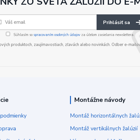
NKY ZO SVETA ŽALÚZIÍ DO E-
Prihlásiť sa
Súhlasím so
spracovaním osobných údajov
za účelom zasielania newslettera.
nových produktoch, zaujímavostiach, zľavách alebo novinkách. Odber e-mailo
cie
Montážne návody
podmienky
Montáž horizontálnych žalúz
oprava
Montáž vertikálnych žalúzií