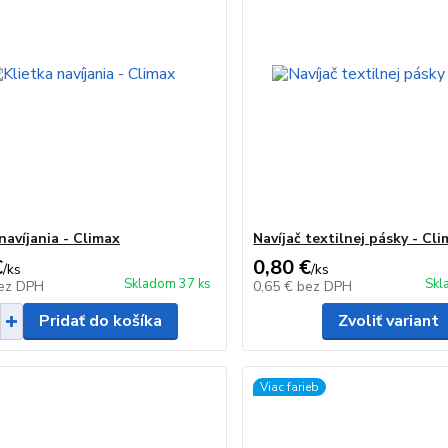
navíjania - Climax
Navíjač textilnej pásky - Cl
€
0,80 €
/
ks
/
ks
Skladom 37 ks
Skl
ez DPH
0,65 €
bez DPH
Pridať do košíka
Zvoliť variant
Viac farieb