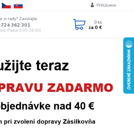
Prihlásenie
e si rady? Zavolajte.
0
ks
 724 362 301
za
0 €
lok-Piatok 9:00-16:00)