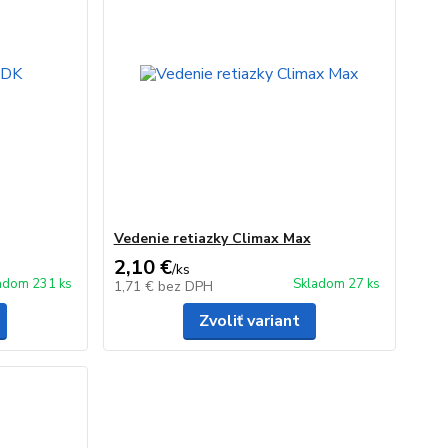
Vedenie retiazky Climax Max
2,10 €
/
ks
adom 231 ks
Skladom 27 ks
1,71 €
bez DPH
Zvoliť variant