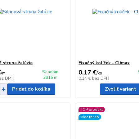
á struna žalúzie
Fixačný kolíček - Climax
€
0,17 €
Skladom
/
m
/
ks
2816 m
ez DPH
0,14 €
bez DPH
Pridať do košíka
Zvoliť variant
TOP produkt
Viac farieb