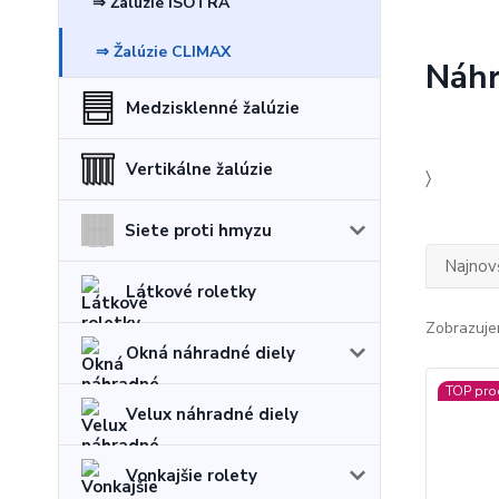
⇒ Žalúzie ISOTRA
⇒ Žalúzie CLIMAX
Náhr
Medzisklenné žalúzie
Vertikálne žalúzie
〉
Siete proti hmyzu
Najnov
Látkové roletky
Zobrazuje
Okná náhradné diely
TOP pro
Velux náhradné diely
Vonkajšie rolety