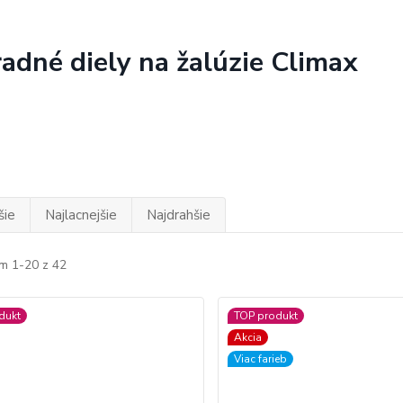
adné diely na žalúzie Climax
šie
Najlacnejšie
Najdrahšie
m 1-20 z 42
dukt
TOP produkt
Akcia
Viac farieb