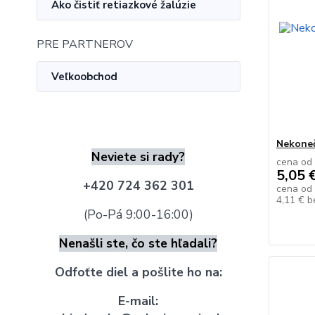
Ako čistiť retiazkové žalúzie
PRE PARTNEROV
Veľkoobchod
Nekoneč
Neviete si rady?
cena od
5,05 
+420 724 362 301
cena od
4,11 €
b
(Po-Pá 9:00-16:00)
Nenašli ste, čo ste hľadali?
Odfoťte diel a pošlite ho na:
E-mail: