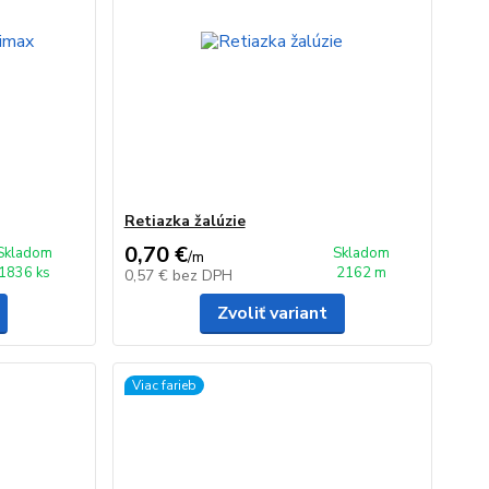
Retiazka žalúzie
0,70 €
Skladom
Skladom
/
m
1836 ks
2162 m
0,57 €
bez DPH
Zvoliť variant
Viac farieb