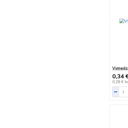
Vymedz
0,34 
0,28 €
b