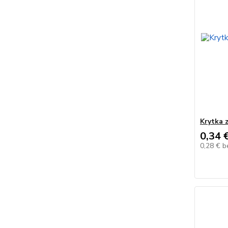
Krytka 
0,34 
0,28 €
b