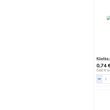
Klietka 
0,74 
0,60 €
b