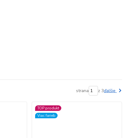
strana
z 3
ďalšie
TOP produkt
Viac farieb