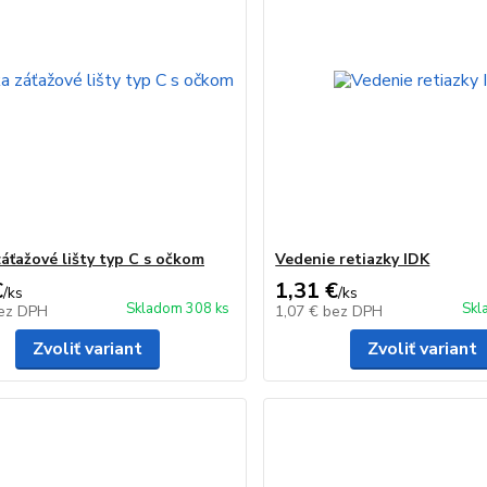
záťažové lišty typ C s očkom
Vedenie retiazky IDK
€
1,31 €
/
ks
/
ks
Skladom 308 ks
Skl
ez DPH
1,07 €
bez DPH
Zvoliť variant
Zvoliť variant