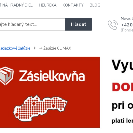
Ť NÁHRADNÝ DIEL
HEUREKA
KONTAKTY
BLOG
Neviet
Hľadať
+420
(Ponde
etiazkové žalúzie
⇒ Žalúzie CLIMAX