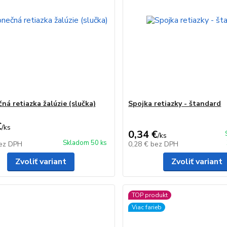
ná retiazka žalúzie (slučka)
Spojka retiazky - štandard
€
/
ks
0,34 €
/
ks
Skladom 50 ks
ez DPH
0,28 €
bez DPH
Zvoliť variant
Zvoliť variant
TOP produkt
Viac farieb