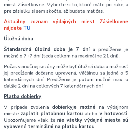
miest Zásielkovne. Vyberte si to, ktoré máte po ruke, a
pre zásielku si sem skočte, až budete mať čas.
Aktuálny zoznam výdajných miest Zásielkovne
nájdete
TU
Úložná doba
Štandardná úložná doba je 7 dní
a predĺženie je
možné o 7+7 dní (teda celkom na maximálne 21 dní).
Počas vianočnej sezóny môže byť úložná doba a možnosť
jej predĺženia dočasne upravená. Väčšinou sa jedná o 5
kalendárnych dní. Predĺženie je potom možné max. o
ďalšie 2 dni na celkových 7 kalendárnych dní
Platba dobierky
V prípade zvolenia
dobierky
je možné
na výdajnom
mieste
zaplatiť platobnou kartou
alebo
v hotovosti
.
Upozorňujeme však, že
nie všetky výdajné miesta sú
vybavené terminálmi na platbu kartou
.