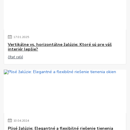
17
.
01
.
2025
Vertikálne vs. horizontálne žalúzie: Ktoré sú pre váš
interiér lepšie?
čítať celé
10
.
04
.
2024
Plisé žalúzie: Elegantné a flexibilné riešenie tienenia