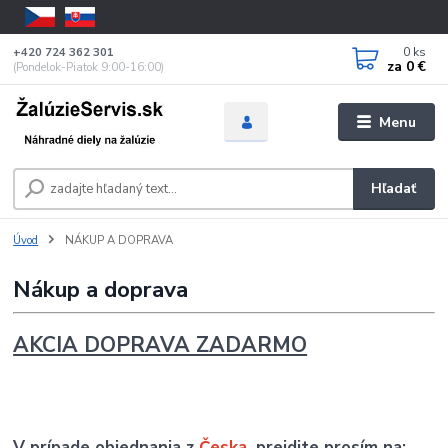
0
ks
+420 724 362 301
za
0 €
(Pondelok-Piatok 9:00-16:00)
Menu
Hľadať
Úvod
NÁKUP A DOPRAVA
Nákup a doprava
AKCIA DOPRAVA ZADARMO
V prípade objednania z
Česka
, prejdite prosím na: