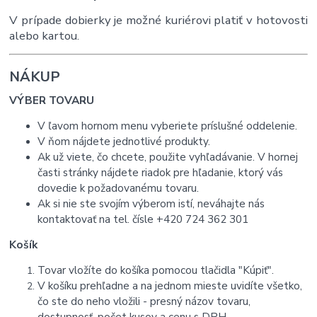
V prípade dobierky je možné kuriérovi platiť v hotovosti
alebo kartou.
NÁKUP
VÝBER TOVARU
V ľavom hornom menu vyberiete príslušné oddelenie.
V ňom nájdete jednotlivé produkty.
Ak už viete, čo chcete, použite vyhľadávanie. V hornej
časti stránky nájdete riadok pre hľadanie, ktorý vás
dovedie k požadovanému tovaru.
Ak si nie ste svojím výberom istí,
neváhajte nás
kontaktovať na tel. čísle +420 724 362 301
Košík
Tovar vložíte do košíka pomocou tlačidla "Kúpiť".
V košíku prehľadne a na jednom mieste uvidíte všetko,
čo ste do neho vložili - presný názov tovaru,
dostupnosť, počet kusov a cenu s DPH.