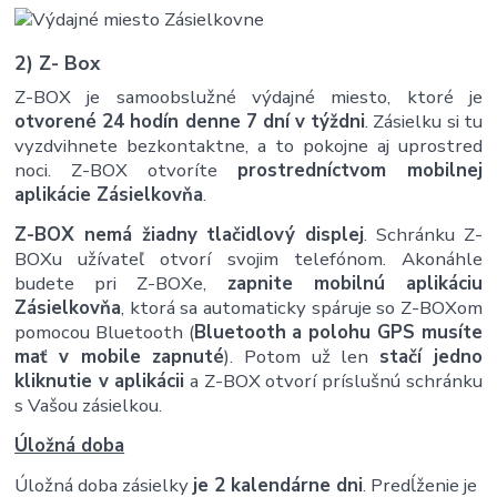
2) Z- Box
Z-BOX je samoobslužné výdajné miesto, ktoré je
otvorené 24 hodín denne 7 dní v týždni
. Zásielku si tu
vyzdvihnete bezkontaktne, a to pokojne aj uprostred
noci. Z-BOX otvoríte
prostredníctvom mobilnej
aplikácie Zásielkovňa
.
Z-BOX nemá žiadny tlačidlový displej
. Schránku Z-
BOXu užívateľ otvorí svojim telefónom. Akonáhle
budete pri Z-BOXe,
zapnite mobilnú aplikáciu
Zásielkovňa
, ktorá sa automaticky spáruje so Z-BOXom
pomocou Bluetooth (
Bluetooth a polohu GPS musíte
mať v mobile zapnuté
). Potom už len
stačí jedno
kliknutie v aplikácii
a Z-BOX otvorí príslušnú schránku
s Vašou zásielkou.
Úložná doba
Úložná doba zásielky
je 2 kalendárne dni
. Predĺženie je