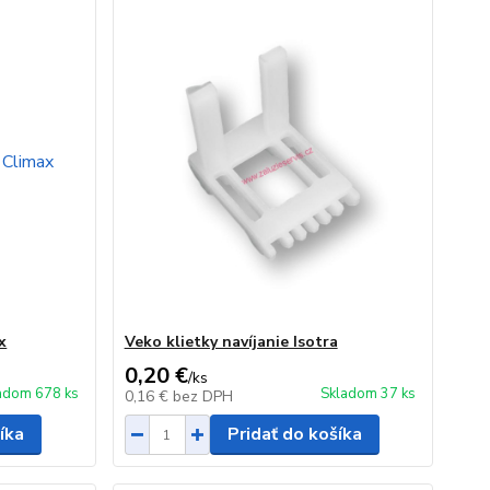
x
Veko klietky navíjanie Isotra
0,20 €
/
ks
adom 678 ks
Skladom 37 ks
0,16 €
bez DPH
íka
Pridať do košíka