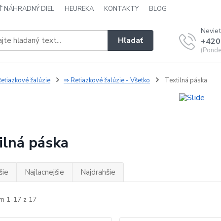
Ť NÁHRADNÝ DIEL
HEUREKA
KONTAKTY
BLOG
Neviet
Hľadať
+420
(Ponde
etiazkové žalúzie
⇒ Retiazkové žalúzie - Všetko
Textilná páska
ilná páska
šie
Najlacnejšie
Najdrahšie
m 1-17 z 17