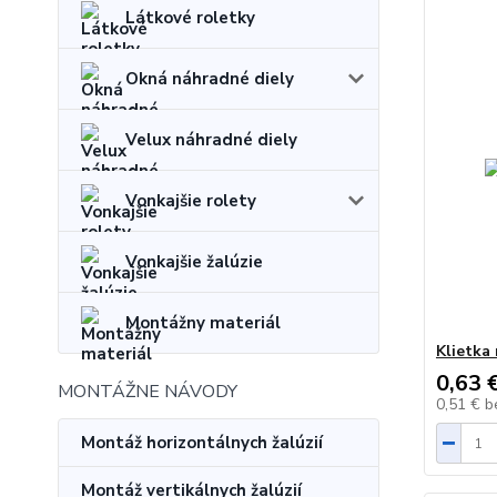
Látkové roletky
Okná náhradné diely
Velux náhradné diely
Vonkajšie rolety
Vonkajšie žalúzie
Montážny materiál
Klietka 
0,63 
MONTÁŽNE NÁVODY
0,51 €
b
Montáž horizontálnych žalúzií
Montáž vertikálnych žalúzií