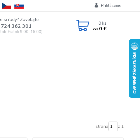
Prihlásenie
e si rady? Zavolajte.
0
ks
 724 362 301
za
0 €
lok-Piatok 9:00-16:00)
strana
z 1