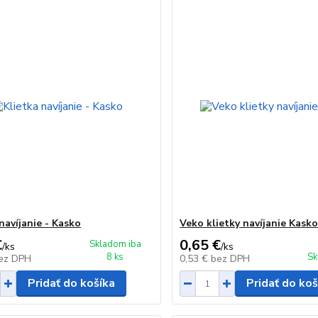
navíjanie - Kasko
Veko klietky navíjanie Kask
€
0,65 €
Skladom iba
/
ks
/
ks
8 ks
Sk
ez DPH
0,53 €
bez DPH
Pridať do košíka
Pridať do koš