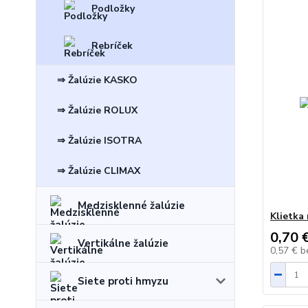
Podložky
Rebríček
⇒ Žalúzie KASKO
⇒ Žalúzie ROLUX
⇒ Žalúzie ISOTRA
⇒ Žalúzie CLIMAX
Medzisklenné žalúzie
Klietka 
0,70 
Vertikálne žalúzie
0,57 €
b
Siete proti hmyzu