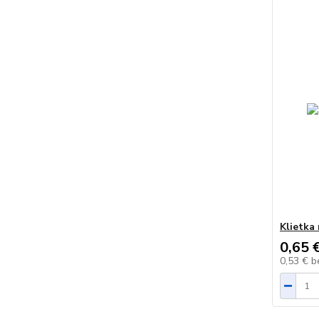
Klietka
0,65 
0,53 €
b