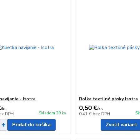
navíjanie - Isotra
Rolka textilné pásky Isotra
€
0,50 €
/
ks
/
ks
Skladom 20 ks
Sk
ez DPH
0,41 €
bez DPH
Pridať do košíka
Zvoliť variant