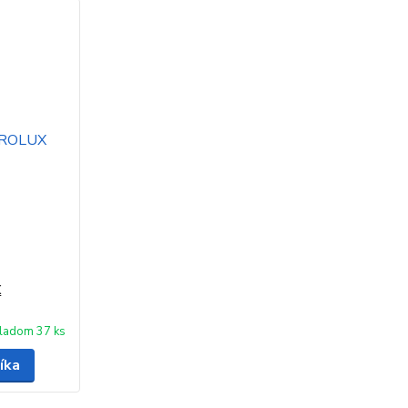
X
ladom 37 ks
íka