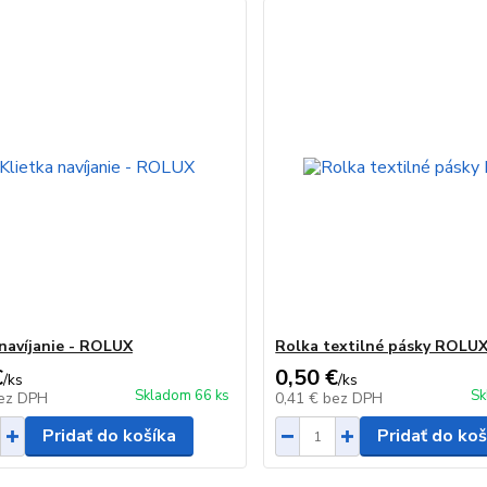
 navíjanie - ROLUX
Rolka textilné pásky ROLU
€
0,50 €
/
ks
/
ks
Skladom 66 ks
Sk
ez DPH
0,41 €
bez DPH
Pridať do košíka
Pridať do koš