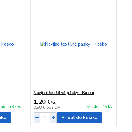
o
Navíjač textilné pásky - Kasko
1,20 €
/
ks
ladom 97 ks
Skladom 45 ks
0,98 €
bez DPH
íka
Pridať do košíka