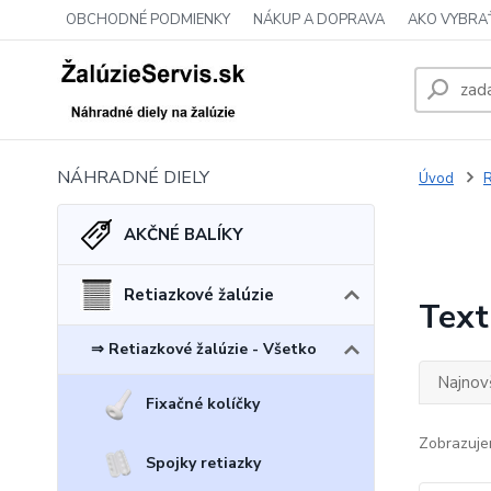
OBCHODNÉ PODMIENKY
NÁKUP A DOPRAVA
AKO VYBRA
NÁHRADNÉ DIELY
Úvod
R
AKČNÉ BALÍKY
Retiazkové žalúzie
Text
⇒ Retiazkové žalúzie - Všetko
Najnov
Fixačné kolíčky
Zobrazuje
Spojky retiazky