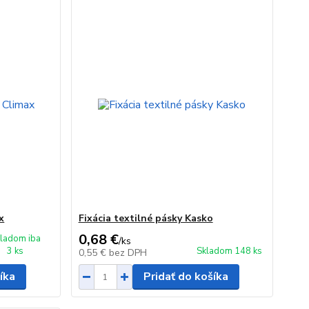
x
Fixácia textilné pásky Kasko
0,68 €
ladom iba
/
ks
3 ks
Skladom 148 ks
0,55 €
bez DPH
íka
Pridať do košíka