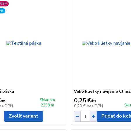
dukt
ieb
á páska
Veko klietky navíjanie Clima
€
0,25 €
Skladom
/
m
/
ks
2258 m
Skl
ez DPH
0,20 €
bez DPH
Zvoliť variant
Pridať do koš