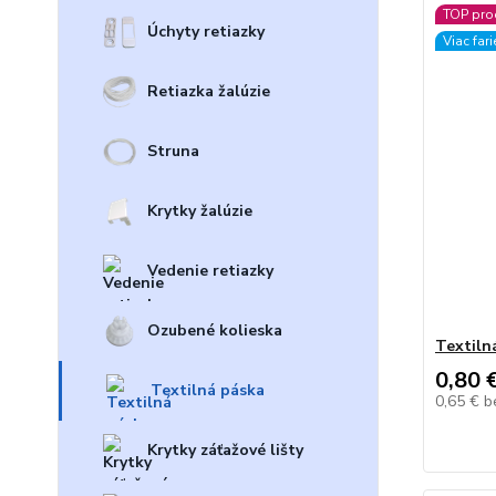
TOP pro
Úchyty retiazky
Viac far
Retiazka žalúzie
Struna
Krytky žalúzie
Vedenie retiazky
Ozubené kolieska
Textiln
0,80 
Textilná páska
0,65 €
b
Krytky záťažové lišty