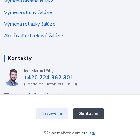
Výmena okenné kľučky
Výmena struny žalúzie
Výmena retiazky žalúzie
Ako čistiť retiazkové žalúzie
Kontakty
Ing. Martin Přibyl
+420 724 362 301
(Pondelok-Piatok 9:00-16:00)
objednavky@zaluzieservis.sk
Súhlasím
Nastavenia
2022 ŽalúzieServis.sk
Súhlas môžete odmietnuť
tu
.
Vytvorené na
Eshop-rychlo.sk