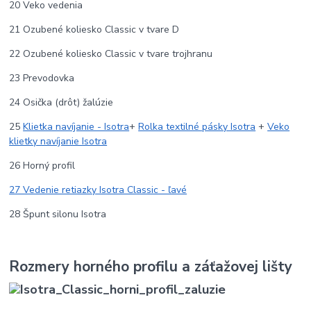
20 Veko vedenia
21 Ozubené koliesko Classic v tvare D
22 Ozubené koliesko Classic v tvare trojhranu
23 Prevodovka
24 Osička (drôt) žalúzie
25
Klietka navíjanie - Isotra
+
Rolka textilné pásky Isotra
+
Veko
klietky navíjanie Isotra
26 Horný profil
27 Vedenie retiazky Isotra Classic - ľavé
28 Špunt silonu Isotra
Rozmery horného profilu a záťažovej lišty