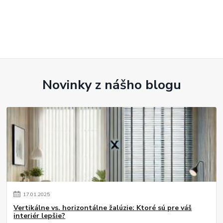
Novinky z nášho blogu
17
.
01
.
2025
Vertikálne vs. horizontálne žalúzie: Ktoré sú pre váš
interiér lepšie?