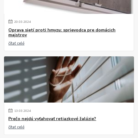
20
.
03
.
2024
Oprava sietí proti hmyzu: sprievodca pre domácich
majstrov
čítať celé
13
.
03
.
2024
Prečo nejdú vyťahovať retiazkové žalúzie?
čítať celé