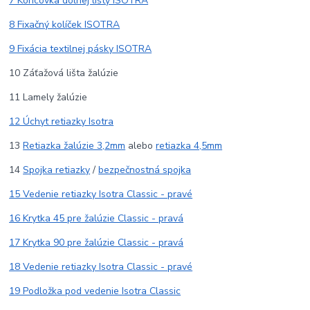
7 Koncovka dolnej lišty ISOTRA
8 Fixačný kolíček ISOTRA
9 Fixácia textilnej pásky ISOTRA
10 Záťažová lišta žalúzie
11 Lamely žalúzie
12 Úchyt retiazky Isotra
13
Retiazka žalúzie 3,2mm
alebo
retiazka 4,5mm
14
Spojka retiazky
/
bezpečnostná spojka
15 Vedenie retiazky Isotra Classic - pravé
16 Krytka 45 pre žalúzie Classic - pravá
17 Krytka 90 pre žalúzie Classic - pravá
18 Vedenie retiazky Isotra Classic - pravé
19 Podložka pod vedenie Isotra Classic