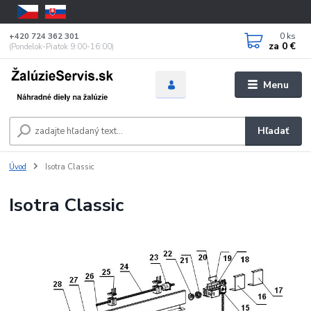
0
ks
+420 724 362 301
za
0 €
(Pondelok-Piatok 9:00-16:00)
Menu
Hľadať
Úvod
Isotra Classic
Isotra Classic