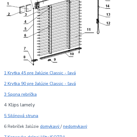
1 Krytka 45 pre žalúzie Classic - ľavá
2 Krytka 90 pre žalúzie Classic - ľavá
3 Spona rebríčka
4 Klips lamely
5 Silónová struna
6 Rebríček žalúzie
domykavý
/
nedomykavý