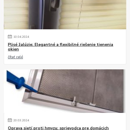
10
.
04
.
2024
Plisé žalúzie: Elegantné a flexibilné riešenie tienenia
okien
čítať celé
20
.
03
.
2024
Oprava sietí proti hmyzu: sprievodca pre domácich