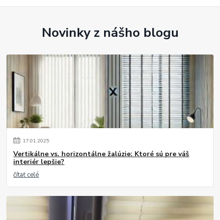
Novinky z nášho blogu
17
.
01
.
2025
Vertikálne vs. horizontálne žalúzie: Ktoré sú pre váš
interiér lepšie?
čítať celé