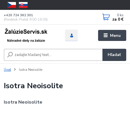
0
ks
+420 724 362 301
za
0 €
(Pondelok-Piatok 9:00-16:00)
Menu
Hľadať
Úvod
Isotra Neoisolite
Isotra Neoisolite
Isotra Neoisolite