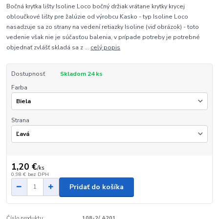
Bočná krytka lišty Isoline Loco bočný držiak vrátane krytky krycej
obloučkové lišty pre žalúzie od výrobcu Kasko - typ Isoline Loco
nasadzuje sa zo strany na vedení retiazky Isoline (viď obrázok) - toto
vedenie však nie je súčasťou balenia, v prípade potreby je potrebné
objednať zvlášť skladá sa z ...
celý popis
Dostupnosť
Skladom 24 ks
Farba
Strana
1,20 €
/
ks
0,98 €
bez DPH
Pridať do košíka
Číslo produktu:
108-2/ A201