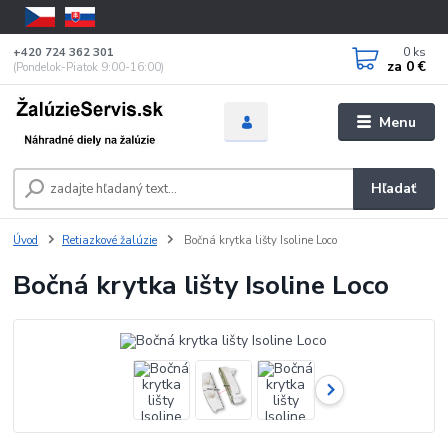
0
ks
+420 724 362 301
za
0 €
(Pondelok-Piatok 9:00-16:00)
Menu
Hľadať
Úvod
Retiazkové žalúzie
Bočná krytka lišty Isoline Loco
Bočná krytka lišty Isoline Loco