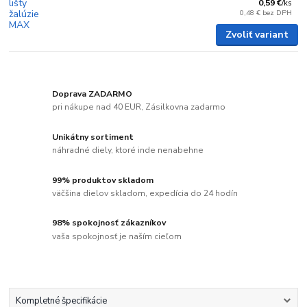
0,59 €
/
ks
0,48 €
bez DPH
Zvoliť variant
Doprava ZADARMO
pri nákupe nad 40 EUR, Zásilkovna zadarmo
Unikátny sortiment
náhradné diely, ktoré inde nenabehne
99% produktov skladom
väčšina dielov skladom, expedícia do 24 hodín
98% spokojnosť zákazníkov
vaša spokojnosť je naším cieľom
Kompletné špecifikácie