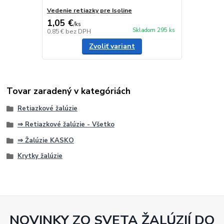
Vedenie retiazky pre Isoline
1,05 €
/
ks
Skladom 295 ks
0,85 €
bez DPH
Zvoliť variant
Tovar zaradený v kategóriách
Retiazkové žalúzie
⇒ Retiazkové žalúzie - Všetko
⇒ Žalúzie KASKO
Krytky žalúzie
NOVINKY ZO SVETA ŽALÚZIÍ DO