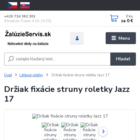
0
ks
+420 724 362 301
za
0 €
(Pondelok-Piatok 9:00-16:00)
Menu
Hľadať
Úvod
Látkové roletky
Držiak fixácie struny roletky Jazz 17
Držiak fixácie struny roletky Jazz
17