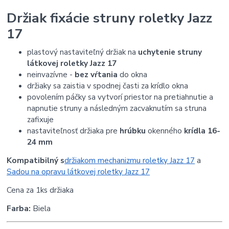
Držiak fixácie struny roletky Jazz
17
plastový nastaviteľný držiak na
uchytenie struny
látkovej roletky Jazz 17
neinvazívne -
bez vŕtania
do okna
držiaky sa zaistia v spodnej časti za krídlo okna
povolením páčky sa vytvorí priestor na pretiahnutie a
napnutie struny a následným zacvaknutím sa struna
zafixuje
nastaviteľnosť držiaka pre
hrúbku
okenného
krídla 16-
24 mm
Kompatibilný s
držiakom mechanizmu roletky Jazz 17
a
Sadou na opravu látkovej roletky Jazz 17
Cena za 1ks držiaka
Farba:
Biela