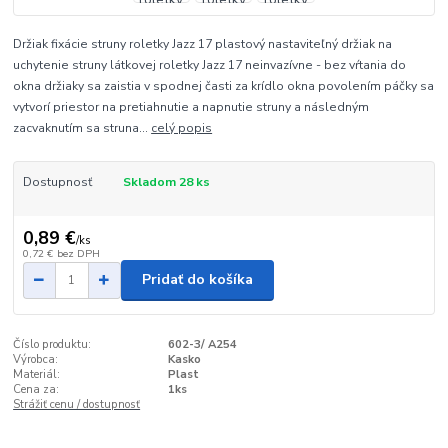
Držiak fixácie struny roletky Jazz 17 plastový nastaviteľný držiak na
uchytenie struny látkovej roletky Jazz 17 neinvazívne - bez vŕtania do
okna držiaky sa zaistia v spodnej časti za krídlo okna povolením páčky sa
vytvorí priestor na pretiahnutie a napnutie struny a následným
zacvaknutím sa struna...
celý popis
Dostupnosť
Skladom 28 ks
0,89 €
/
ks
0,72 €
bez DPH
Pridať do košíka
Číslo produktu:
602-3/ A254
Výrobca:
Kasko
Materiál:
Plast
Cena za:
1ks
Strážiť cenu / dostupnosť