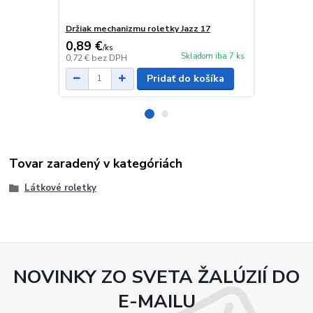
Držiak mechanizmu roletky Jazz 17
Sada na opra
0,89 €
4,19 €
/
ks
/
ks
Skladom iba 7 ks
0,72 €
bez DPH
3,41 €
bez D
Pridať do košíka
Tovar zaradený v kategóriách
Látkové roletky
NOVINKY ZO SVETA ŽALÚZIÍ DO
E-MAILU