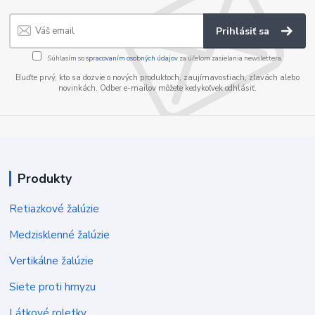
Prihlásiť sa
Súhlasím so
spracovaním osobných údajov
za účelom zasielania newslettera.
Buďte prvý, kto sa dozvie o nových produktoch, zaujímavostiach, zľavách alebo
novinkách. Odber e-mailov môžete kedykoľvek odhlásiť.
Produkty
Retiazkové žalúzie
Medzisklenné žalúzie
Vertikálne žalúzie
Siete proti hmyzu
Látkové roletky