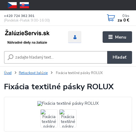
0
ks
+420 724 362 301
za
0 €
(Pondelok-Piatok 9:00-16:00)
Menu
Hľadať
Úvod
Retiazkové žalúzie
Fixácia textilné pásky ROLUX
Fixácia textilné pásky ROLUX