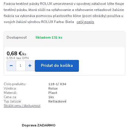
Fixácia textilné pásky ROLUX umiestnená v spodnej záťažové lište fixuje
textilný pásku, ktorá slúži na vyťahovanie a sťahovanie retiazkové žalúzie
fixácia sa vykonáva pomocou plastového kline (pozri obrázky) používa u
svojich žalúzií výrobcu ROLUX Farba: Biela
celý popis
Dostupnosť
Skladom 131 ks
0,68 €
/
ks
0,55 €
bez DPH
Pridať do košíka
Číslo produktu:
118-1/ X34
Výrobca:
Rolux
Materiál:
Plast
Cena za:
1ks
Typ žalúzie:
Retiazkové
Strážiť cenu / dostupnosť
Doprava ZADARMO