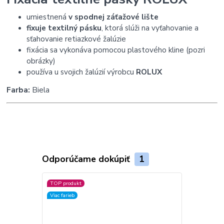
umiestnená
v spodnej záťažové lište
fixuje textilný pásku
, ktorá slúži na vyťahovanie a
sťahovanie retiazkové žalúzie
fixácia sa vykonáva pomocou plastového kline (pozri
obrázky)
používa u svojich žalúzií výrobcu
ROLUX
Farba:
Biela
Odporúčame dokúpiť
1
TOP produkt
Viac farieb