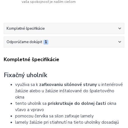
vaša spokojnosť je naším cieľom
Kompletné špecifikácie
Odporúčame dokúpiť
1
Kompletné špecifikácie
Fixačný uholník
využíva sa k
zafixovaniu silónové struny
u interiérové ​​
žalúzie alebo u žalúzie inštalované do špaletového
okna
tento uholník sa
priskrutkuje do dolnej časti
okna
vľavo a vpravo
pomocou červíka sa silon zafixuje lamely
lamely žalúzie pri stiahnutí na tieto uholníky dosadajú