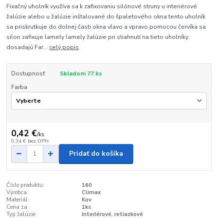
Fixačný uholník využíva sa k zafixovaniu silónové struny u interiérové ​​
žalúzie alebo u žalúzie inštalované do špaletového okna tento uholník
sa priskrutkuje do dolnej časti okna vľavo a vpravo pomocou červíka sa
silon zafixuje lamely lamely žalúzie pri stiahnutí na tieto uholníky
dosadajú Far...
celý popis
Dostupnosť
Skladom 77 ks
Farba
0,42 €
/
ks
0,34 €
bez DPH
Pridať do košíka
Číslo produktu:
160
Výrobca:
Climax
Materiál:
Kov
Cena za:
1ks
Typ žalúzie:
Interiérové, retiazkové