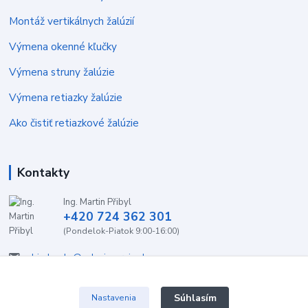
Montáž vertikálnych žalúzií
Výmena okenné kľučky
Výmena struny žalúzie
Výmena retiazky žalúzie
Ako čistiť retiazkové žalúzie
Kontakty
Ing. Martin Přibyl
+420 724 362 301
(Pondelok-Piatok 9:00-16:00)
objednavky@zaluzieservis.sk
Súhlasím
Nastavenia