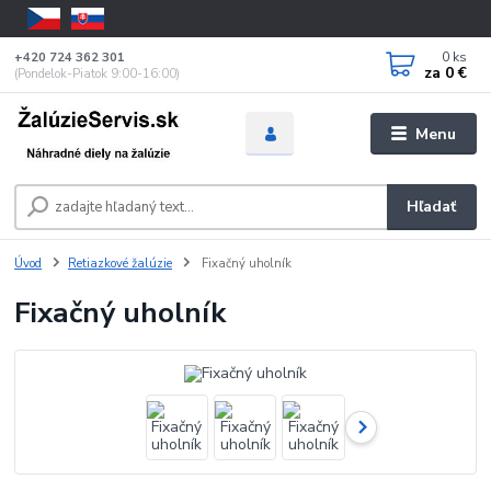
0
ks
+420 724 362 301
za
0 €
(Pondelok-Piatok 9:00-16:00)
Menu
Hľadať
Úvod
Retiazkové žalúzie
Fixačný uholník
Fixačný uholník