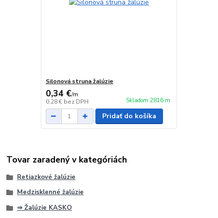
Silonová struna žalúzie
0,34 €
/
m
Skladom 2816 m
0,28 €
bez DPH
Pridať do košíka
Tovar zaradený v kategóriách
Retiazkové žalúzie
Medzisklenné žalúzie
⇒ Žalúzie KASKO