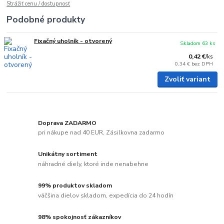
Strážiť cenu / dostupnosť
Podobné produkty
Fixačný uholník - otvorený
Skladom 63 ks
0,42 €
/
ks
0,34 €
bez DPH
Zvoliť variant
Doprava ZADARMO
pri nákupe nad 40 EUR, Zásilkovna zadarmo
Unikátny sortiment
náhradné diely, ktoré inde nenabehne
99% produktov skladom
väčšina dielov skladom, expedícia do 24 hodín
98% spokojnosť zákazníkov