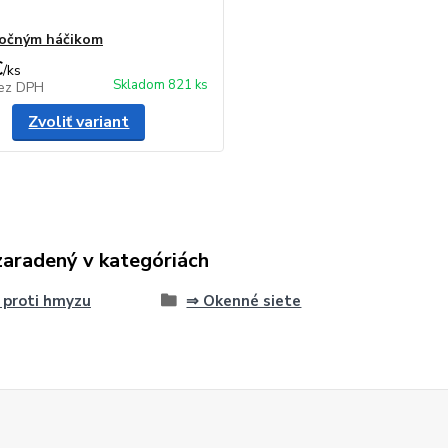
točným háčikom
€
/
ks
Skladom 821 ks
ez DPH
Zvoliť variant
zaradený v kategóriách
 proti hmyzu
⇒ Okenné siete