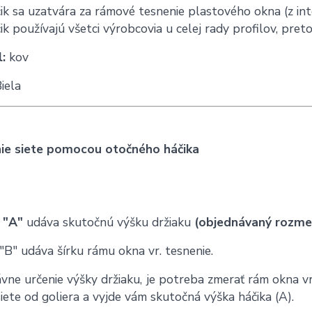
ik sa uzatvára za rámové tesnenie plastového okna (z int
ik používajú všetci výrobcovia u celej rady profilov, pr
:
kov
iela
ie siete pomocou otočného háčika
 "A"
udáva skutočnú výšku držiaku
(objednávaný rozmer
B" udáva šírku rámu okna vr. tesnenie.
vne určenie výšky držiaku, je potreba zmerať rám okna v
siete od goliera a vyjde vám skutočná výška háčika (A).