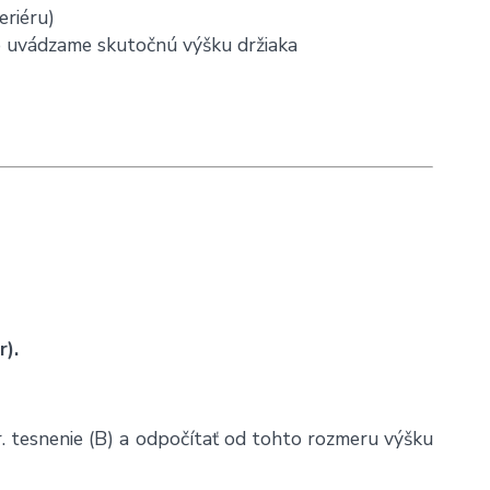
eriéru)
eto uvádzame skutočnú výšku držiaka
).
r. tesnenie (B) a odpočítať od tohto rozmeru výšku