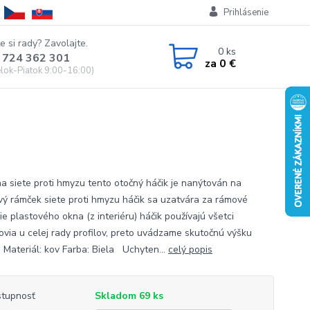
Prihlásenie
e si rady? Zavolajte.
0
ks
 724 362 301
za
0 €
lok-Piatok 9:00-16:00)
na siete proti hmyzu tento otočný háčik je nanýtován na
ový rámček siete proti hmyzu háčik sa uzatvára za rámové
e plastového okna (z interiéru) háčik používajú všetci
ovia u celej rady profilov, preto uvádzame skutočnú výšku
a Materiál: kov Farba: Biela Uchyten...
celý popis
tupnosť
Skladom 69 ks