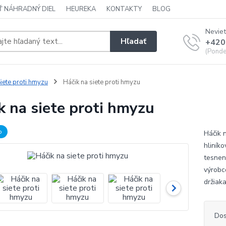
Ť NÁHRADNÝ DIEL
HEUREKA
KONTAKTY
BLOG
Neviet
Hľadať
+420
(Ponde
iete proti hmyzu
Háčik na siete proti hmyzu
k na siete proti hmyzu
b
Háčik 
hliník
tesneni
výrobc
držiak
Dos