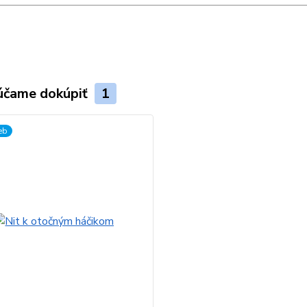
účame dokúpiť
1
ieb