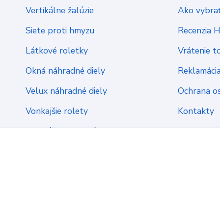
Vertikálne žalúzie
Ako vybrať
Siete proti hmyzu
Recenzia 
Látkové roletky
Vrátenie t
Okná náhradné diely
Reklamáci
Velux náhradné diely
Ochrana o
Vonkajšie rolety
Kontakty
Montážny materiál
2022 ŽalúzieServis.sk