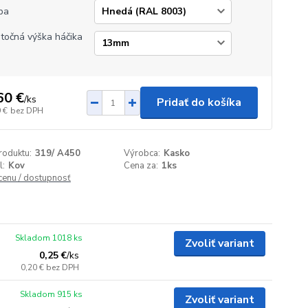
ba
točná výška háčika
60 €
/
ks
Pridať do košíka
 €
bez DPH
roduktu:
319/ A450
Výrobca:
Kasko
l:
Kov
Cena za:
1ks
 cenu / dostupnosť
Skladom 1018 ks
Zvoliť variant
0,25 €
/
ks
0,20 €
bez DPH
Skladom 915 ks
Zvoliť variant