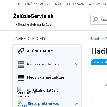
OBCHODNÉ PODMIENKY
NÁKUP A DOPRAVA
AKO VYBRA
NÁHRADNÉ DIELY
Úvod
S
Háči
AKČNÉ BALÍKY
Viac farie
Retiazkové žalúzie
Medzisklenné žalúzie
Vertikálne žalúzie
Siete proti hmyzu