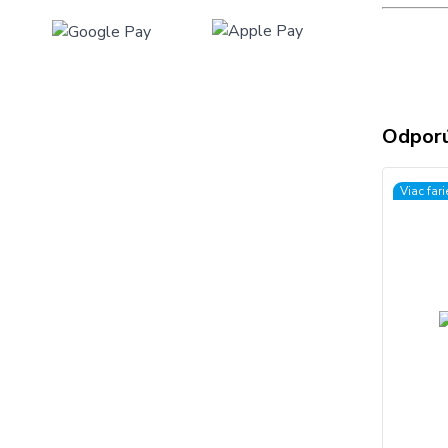
Odpor
Viac far