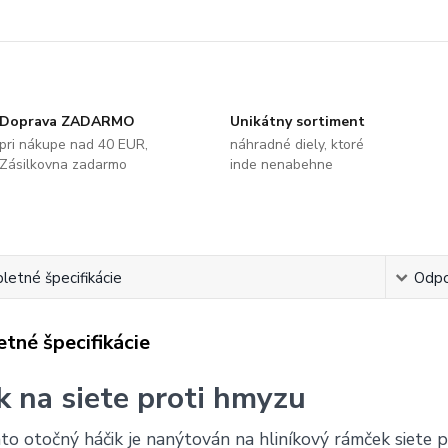
Doprava ZADARMO
Unikátny sortiment
pri nákupe nad 40 EUR,
náhradné diely, ktoré
Zásilkovna zadarmo
inde nenabehne
etné špecifikácie
Odpo
tné špecifikácie
k na siete proti hmyzu
to otočný háčik je nanýtován na hliníkový rámček siete 