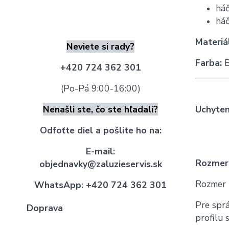
háč
háč
Materiál
Neviete si rady?
Farba:
B
+420 724 362 301
(Po-Pá 9:00-16:00)
Nenašli ste, čo ste hľadali?
Uchyten
Odfoťte diel a pošlite ho na:
E-mail:
Rozmer
objednavky@zaluzieservis.sk
Rozmer "
WhatsApp:
+420 724 362 301
Pre sprá
Doprava
profilu 