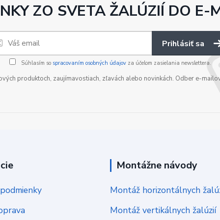
NKY ZO SVETA ŽALÚZIÍ DO E-
Prihlásiť sa
Súhlasím so
spracovaním osobných údajov
za účelom zasielania newslettera.
nových produktoch, zaujímavostiach, zľavách alebo novinkách. Odber e-mailo
cie
Montážne návody
podmienky
Montáž horizontálnych žalúz
oprava
Montáž vertikálnych žalúzií