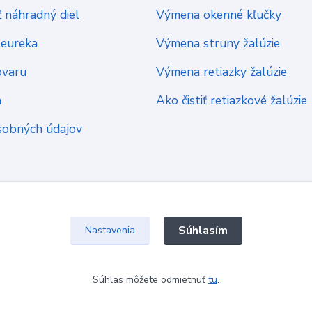
 náhradný diel
Výmena okenné kľučky
Heureka
Výmena struny žalúzie
ovaru
Výmena retiazky žalúzie
a
Ako čistiť retiazkové žalúzie
sobných údajov
Súhlasím
Nastavenia
Súhlas môžete odmietnuť
tu
.