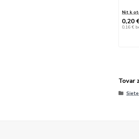
Nit k o
0,20 
0,16 €
b
Tovar 
Siete