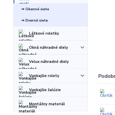
⇒ Okenné siete
⇒ Dverné siete
Látkové roletky
Okná náhradné diely
Velux náhradné diely
Podobn
Vonkajšie rolety
Vonkajšie žalúzie
Montážny materiál