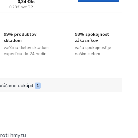
0,34 €
/
ks
0,28 €
bez DPH
99% produktov
98% spokojnosť
skladom
zákazníkov
väčšina dielov skladom,
vaša spokojnosť je
expedícia do 24 hodín
naším cieľom
rúčame dokúpiť
1
proti hmyzu