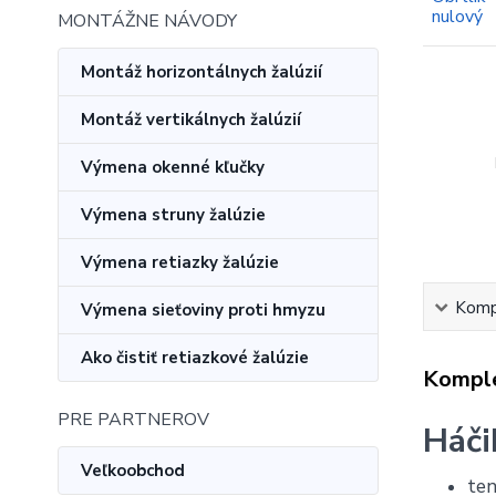
MONTÁŽNE NÁVODY
Montáž horizontálnych žalúzií
Montáž vertikálnych žalúzií
Výmena okenné kľučky
Výmena struny žalúzie
Výmena retiazky žalúzie
Kompl
Výmena sieťoviny proti hmyzu
Ako čistiť retiazkové žalúzie
Komple
PRE PARTNEROV
Háči
Veľkoobchod
ten