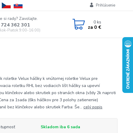
Prihlásenie
e si rady? Zavolajte.
0
ks
 724 362 301
za
0 €
lok-Piatok 9:00-16:00)
 k roletke Velux háčiky k vnútornej roletke Velux pre
ovacia roletku RHL bez vodiacich líšt háčiky sa upevní
u klinčekov alebo skrutiek po stranách okna (vždy 2k naproti
Cena za 1sada (6ks ​​háčikov pre 3 polohy zatienenie)
né bez klinčekov alebo skrutiek Farba: Še...
celý popis
tupnosť
Skladom iba 6 sada