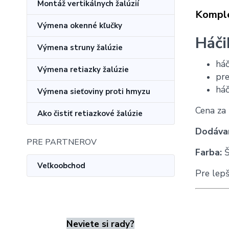
Montáž vertikálnych žalúzií
Komple
Výmena okenné kľučky
Háči
Výmena struny žalúzie
háč
Výmena retiazky žalúzie
pre
háč
Výmena sieťoviny proti hmyzu
Cena za
Ako čistiť retiazkové žalúzie
Dodávan
PRE PARTNEROV
Farba:
Š
Veľkoobchod
Pre lep
Neviete si rady?