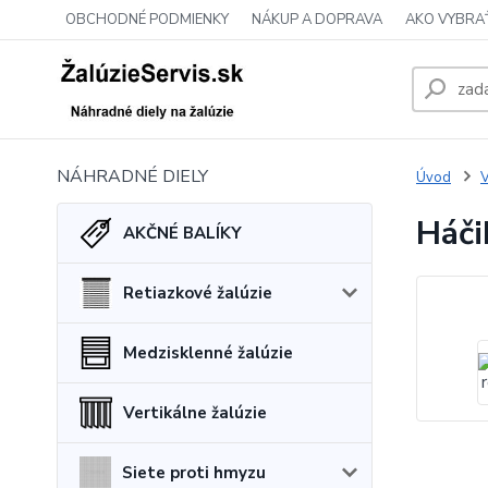
OBCHODNÉ PODMIENKY
NÁKUP A DOPRAVA
AKO VYBRA
NÁHRADNÉ DIELY
Úvod
V
Háči
AKČNÉ BALÍKY
Retiazkové žalúzie
Medzisklenné žalúzie
Vertikálne žalúzie
Siete proti hmyzu