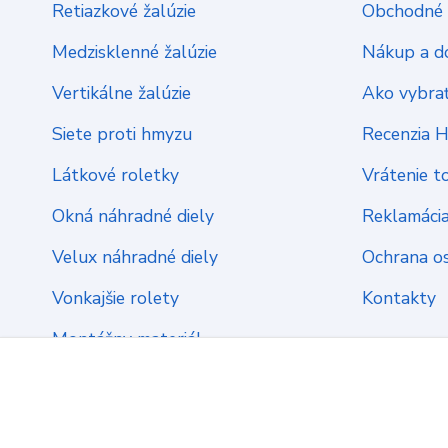
Retiazkové žalúzie
Obchodné 
Medzisklenné žalúzie
Nákup a d
Vertikálne žalúzie
Ako vybrať
Siete proti hmyzu
Recenzia 
Látkové roletky
Vrátenie t
Okná náhradné diely
Reklamáci
Velux náhradné diely
Ochrana o
Vonkajšie rolety
Kontakty
Montážny materiál