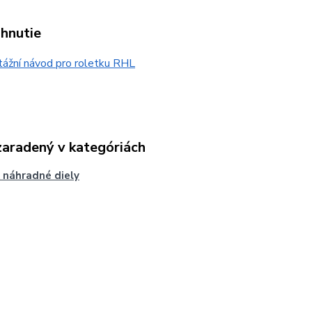
ahnutie
ážní návod pro roletku RHL
zaradený v kategóriách
 náhradné diely