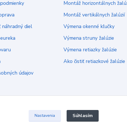
podmienky
Montáž horizontálnych žalúz
oprava
Montáž vertikálnych žalúzií
 náhradný diel
Výmena okenné kľučky
Heureka
Výmena struny žalúzie
ovaru
Výmena retiazky žalúzie
a
Ako čistiť retiazkové žalúzie
sobných údajov
Súhlasím
Nastavenia