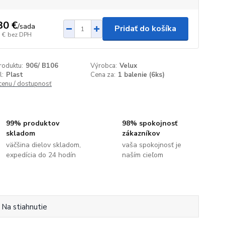
30 €
/
sada
Pridať do košíka
 €
bez DPH
roduktu:
906/ B106
Výrobca:
Velux
l:
Plast
Cena za:
1 balenie (6ks)
 cenu / dostupnosť
99% produktov
98% spokojnosť
skladom
zákazníkov
väčšina dielov skladom,
vaša spokojnosť je
expedícia do 24 hodín
naším cieľom
Na stiahnutie