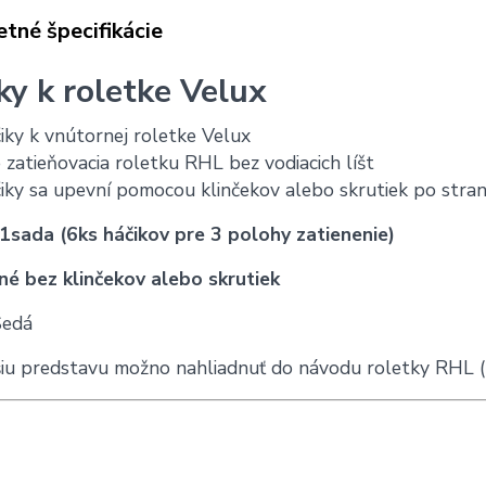
tné špecifikácie
ky k roletke Velux
iky k vnútornej roletke Velux
 zatieňovacia roletku RHL bez vodiacich líšt
iky sa upevní pomocou klinčekov alebo skrutiek po stran
1sada (6ks ​​háčikov pre 3 polohy zatienenie)
é bez klinčekov alebo skrutiek
edá
šiu predstavu možno nahliadnuť do návodu roletky RHL (