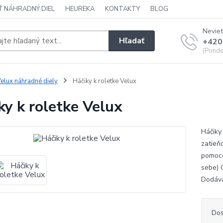
Ť NÁHRADNÝ DIEL
HEUREKA
KONTAKTY
BLOG
Neviet
Hľadať
+420
(Ponde
elux náhradné diely
Háčiky k roletke Velux
ky k roletke Velux
Háčiky
zatieň
pomoco
sebe) 
Dodáva
Dos