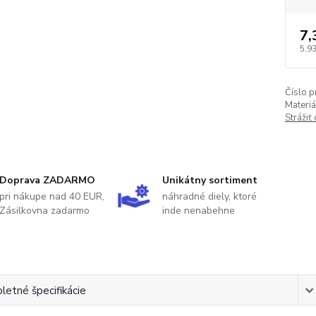
7,
5,93
Číslo p
Materiá
Strážiť
Doprava ZADARMO
Unikátny sortiment
pri nákupe nad 40 EUR,
náhradné diely, ktoré
Zásilkovna zadarmo
inde nenabehne
etné špecifikácie