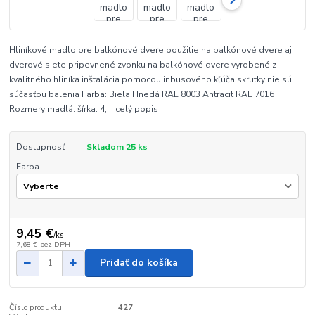
Hliníkové madlo pre balkónové dvere použitie na balkónové dvere aj
dverové siete pripevnené zvonku na balkónové dvere vyrobené z
kvalitného hliníka inštalácia pomocou inbusového kľúča skrutky nie sú
súčasťou balenia Farba: Biela Hnedá RAL 8003 Antracit RAL 7016
Rozmery madlá: šírka: 4,...
celý popis
Dostupnosť
Skladom 25 ks
Farba
9,45 €
/
ks
7,68 €
bez DPH
Pridať do košíka
Číslo produktu:
427