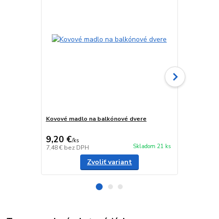
Kovové madlo na balkónové dvere
Držadlo na 
48mm)
9,20 €
3,40 €
/
ks
/
ks
Skladom 21 ks
7,48 €
bez DPH
2,76 €
bez D
Zvoliť variant