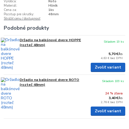
Výrobca:
Roto
Materiál:
Hliník
Cena za:
1ks
Pozstup pre skrutky:
48mm
Strážiť cenu / dostupnosť
Podobné produkty
Držadlo na balkónové dvere HOPPE
Skladom 19 ks
(rozteč 48mm)
5,70 €
/
ks
4,63 €
bez DPH
Zvoliť variant
Držadlo na balkónové dvere ROTO
Skladom 109 ks
(rozteč 48mm)
24 % zľava
3,40 €
/
ks
2,76 €
bez DPH
Zvoliť variant