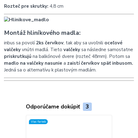
Rozteč pre skrutky:
4,8 cm
Montáž hliníkového madla:
inbus sa povolí
2ks červíkov
, tak aby sa uvoľnili
oceľové
valčeky
vnútri madlá. Tieto
valčeky
sa následne samostatne
priskrutkujú
na balkónové dvere (rozteč 48mm). Potom sa
madlo na valčeky nasunie
a
zaistí červíkov späť inbusom.
Jedná sa o alternatívu k plastovým madlám.
Odporúčame dokúpiť
3
Viac farieb
Akcia
Viac farieb