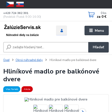
0
ks
+420 724 362 301
za
0 €
(Pondelok-Piatok 9:00-16:00)
Menu
Hľadať
Úvod
Okná náhradné diely
Hliníkové madlo pre balkónové dvere
Hliníkové madlo pre balkónové
dvere
Viac farieb
Akcia