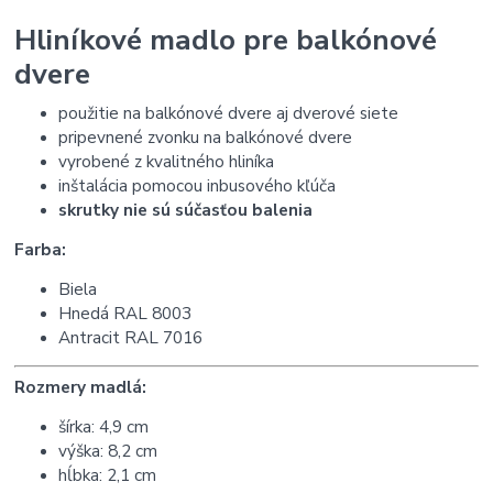
Hliníkové madlo pre balkónové
dvere
použitie na balkónové dvere aj dverové siete
pripevnené zvonku na balkónové dvere
vyrobené z kvalitného hliníka
inštalácia pomocou inbusového kľúča
skrutky nie sú súčasťou balenia
Farba:
Biela
Hnedá RAL 8003
Antracit RAL 7016
Rozmery madlá:
šírka: 4,9 cm
výška: 8,2 cm
hĺbka: 2,1 cm