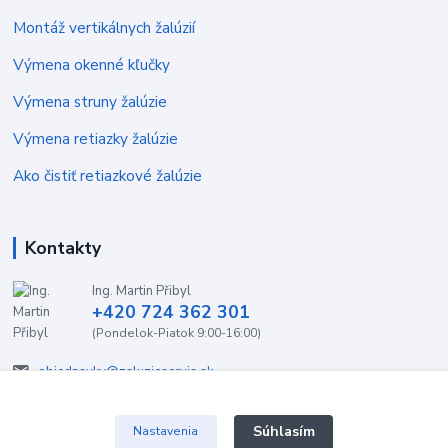
Montáž vertikálnych žalúzií
Výmena okenné kľučky
Výmena struny žalúzie
Výmena retiazky žalúzie
Ako čistiť retiazkové žalúzie
Kontakty
Ing. Martin Přibyl
+420 724 362 301
(Pondelok-Piatok 9:00-16:00)
objednavky@zaluzieservis.sk
Súhlasím
Nastavenia