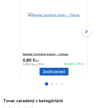
Navíjač textilnej pásky - Climax
Veko klietky
0,80 €
0,25 €
/
ks
/
ks
Skladom 135 ks
0,65 €
bez DPH
0,20 €
bez D
Zvoliť variant
Tovar zaradený v kategóriách