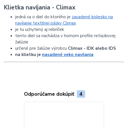
Klietka navíjania - Climax
jedná sa o diel do ktorého je
zasadené koliesko na
navíjanie textilnej pásky Climax
je tu uchytený aj rebríček
tento diel sa nachádza v hornom profile retiazkovej
žalúzie
určené pre žalúzie výrobcu
Climax - IDK alebo IDS
na klietku je
nasadené veko navíjania
Odporúčame dokúpiť
4