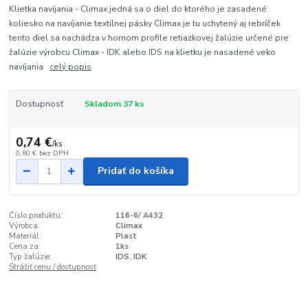
Klietka navíjania - Climax jedná sa o diel do ktorého je zasadené
koliesko na navíjanie textilnej pásky Climax je tu uchytený aj rebríček
tento diel sa nachádza v hornom profile retiazkovej žalúzie určené pre
žalúzie výrobcu Climax - IDK alebo IDS na klietku je nasadené veko
navíjania
celý popis
Dostupnosť
Skladom 37 ks
0,74 €
/
ks
0,60 €
bez DPH
Pridať do košíka
Číslo produktu:
116-6/ A432
Výrobca:
Climax
Materiál:
Plast
Cena za:
1ks
Typ žalúzie:
IDS, IDK
Strážiť cenu / dostupnosť