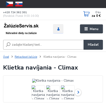
0
ks
+420 724 362 301
za
0 €
(Pondelok-Piatok 9:00-16:00)
Menu
Hľadať
Úvod
Retiazkové žalúzie
Klietka navíjania - Climax
Klietka navíjania - Climax