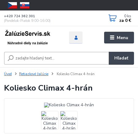
0
ks
+420 724 362 301
za
0 €
(Pondelok-Piatok 9:00-16:00)
Menu
Hľadať
Úvod
Retiazkové žalúzie
Koliesko Climax 4-hrán
Koliesko Climax 4-hrán