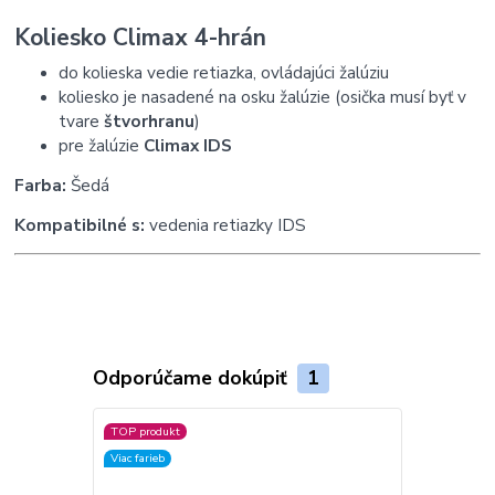
Koliesko Climax 4-hrán
do kolieska vedie retiazka, ovládajúci žalúziu
koliesko je nasadené na osku žalúzie (osička musí byť v
tvare
štvorhranu
)
pre žalúzie
Climax IDS
Farba:
Šedá
Kompatibilné s:
vedenia retiazky IDS
Odporúčame dokúpiť
1
TOP produkt
Viac farieb