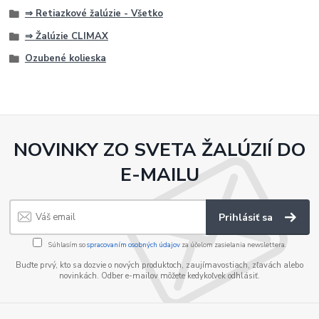
⇒ Retiazkové žalúzie - Všetko
⇒ Žalúzie CLIMAX
Ozubené kolieska
NOVINKY ZO SVETA ŽALÚZIÍ DO
E-MAILU
Prihlásiť sa
Súhlasím so
spracovaním osobných údajov
za účelom zasielania newslettera.
Buďte prvý, kto sa dozvie o nových produktoch, zaujímavostiach, zľavách alebo
novinkách. Odber e-mailov môžete kedykoľvek odhlásiť.