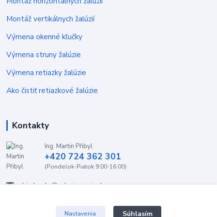
Montáž horizontálnych žalúzií
Montáž vertikálnych žalúzií
Výmena okenné kľučky
Výmena struny žalúzie
Výmena retiazky žalúzie
Ako čistiť retiazkové žalúzie
Kontakty
Ing. Martin Přibyl
+420 724 362 301
(Pondelok-Piatok 9:00-16:00)
objednavky@zaluzieservis.sk
Súhlasím
Nastavenia