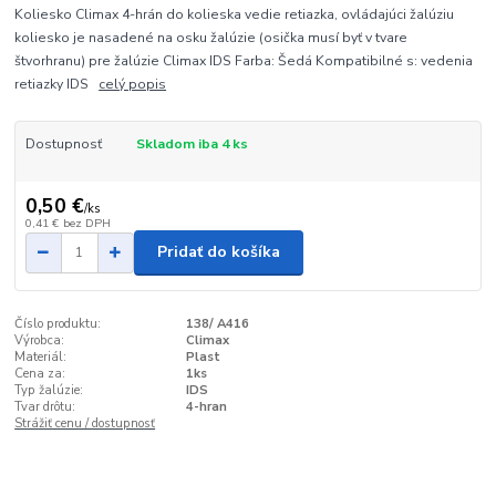
Koliesko Climax 4-hrán do kolieska vedie retiazka, ovládajúci žalúziu
koliesko je nasadené na osku žalúzie (osička musí byť v tvare
štvorhranu) pre žalúzie Climax IDS Farba: Šedá Kompatibilné s: vedenia
retiazky IDS
celý popis
Dostupnosť
Skladom iba 4 ks
0,50 €
/
ks
0,41 €
bez DPH
Pridať do košíka
Číslo produktu:
138/ A416
Výrobca:
Climax
Materiál:
Plast
Cena za:
1ks
Typ žalúzie:
IDS
Tvar drôtu:
4-hran
Strážiť cenu / dostupnosť