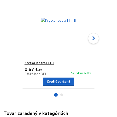
Krytka Isotra HIT II
Vedenie reti
0,67 €
1,26 €
/
ks
/
ks
Skladom 69 ks
0,54 €
bez DPH
1,02 €
bez D
Zvoliť variant
Tovar zaradený v kategóriách