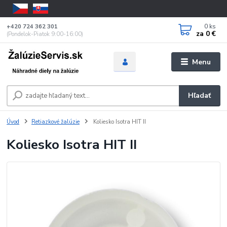
0
ks
+420 724 362 301
za
0 €
(Pondelok-Piatok 9:00-16:00)
Menu
Hľadať
Úvod
Retiazkové žalúzie
Koliesko Isotra HIT II
Koliesko Isotra HIT II