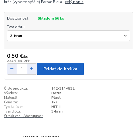
hrán (vyberte vyššie) Farba: Biela
celý popis
Dostupnosť
Skladom 56 ks
Tvar drôtu
0,50 €
/
ks
0,41 €
bez DPH
Pridať do košíka
Číslo produktu:
142-31/ A532
Výrobca:
Isotra
Materiál:
Plast
Cena za:
1ks
Typ žalúzie:
HIT II
Tvar drôtu:
3-hran
Strážiť cenu / dostupnosť
Doprava ZADARMO