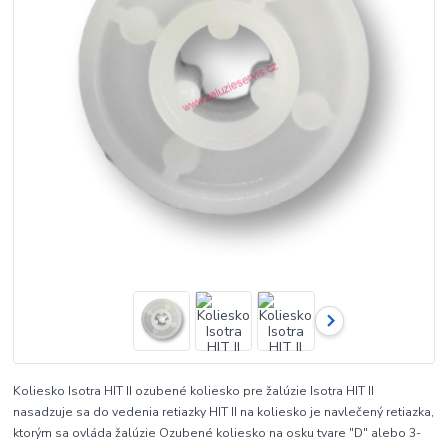
Koliesko Isotra HIT II ozubené koliesko pre žalúzie Isotra HIT II
nasadzuje sa do vedenia retiazky HIT II na koliesko je navlečený retiazka,
ktorým sa ovláda žalúzie Ozubené koliesko na osku tvare "D" alebo 3-