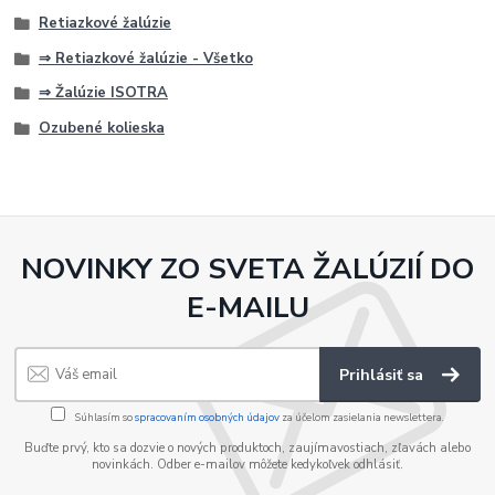
Retiazkové žalúzie
⇒ Retiazkové žalúzie - Všetko
⇒ Žalúzie ISOTRA
Ozubené kolieska
NOVINKY ZO SVETA ŽALÚZIÍ DO
E-MAILU
Prihlásiť sa
Súhlasím so
spracovaním osobných údajov
za účelom zasielania newslettera.
Buďte prvý, kto sa dozvie o nových produktoch, zaujímavostiach, zľavách alebo
novinkách. Odber e-mailov môžete kedykoľvek odhlásiť.