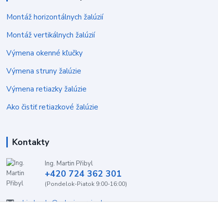
Montáž horizontálnych žalúzií
Montáž vertikálnych žalúzií
Výmena okenné kľučky
Výmena struny žalúzie
Výmena retiazky žalúzie
Ako čistiť retiazkové žalúzie
Kontakty
Ing. Martin Přibyl
+420 724 362 301
(Pondelok-Piatok 9:00-16:00)
objednavky@zaluzieservis.sk