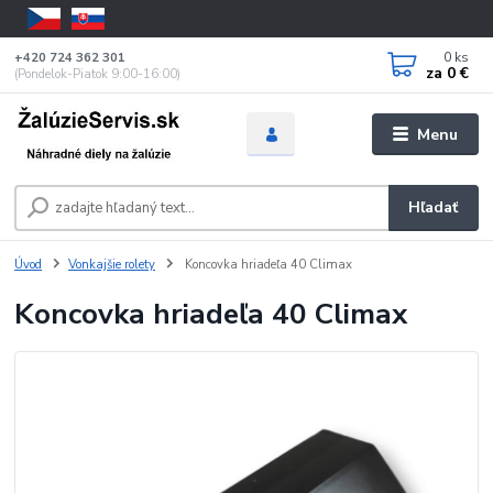
0
ks
+420 724 362 301
za
0 €
(Pondelok-Piatok 9:00-16:00)
Menu
Hľadať
Úvod
Vonkajšie rolety
Koncovka hriadeľa 40 Climax
Koncovka hriadeľa 40 Climax