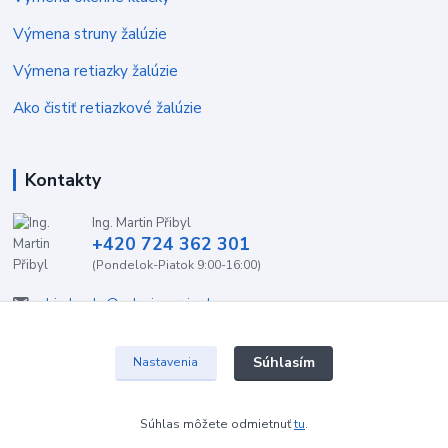
Výmena struny žalúzie
Výmena retiazky žalúzie
Ako čistiť retiazkové žalúzie
Kontakty
Ing. Martin Přibyl
+420 724 362 301
(Pondelok-Piatok 9:00-16:00)
objednavky@zaluzieservis.sk
Súhlasím
Nastavenia
2022 ŽalúzieServis.sk
Súhlas môžete odmietnuť
tu
.
Vytvorené na
Eshop-rychlo.sk