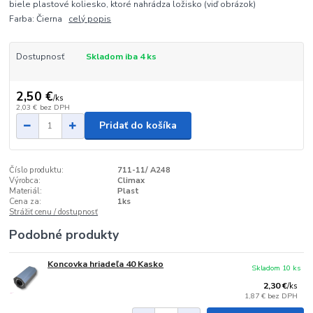
biele plastové koliesko, ktoré nahrádza ložisko (viď obrázok)
Farba: Čierna
celý popis
Dostupnosť
Skladom iba 4 ks
2,50 €
/
ks
2,03 €
bez DPH
Pridať do košíka
Číslo produktu:
711-11/ A248
Výrobca:
Climax
Materiál:
Plast
Cena za:
1ks
Strážiť cenu / dostupnosť
Podobné produkty
Koncovka hriadeľa 40 Kasko
Skladom 10 ks
2,30 €
/
ks
1,87 €
bez DPH