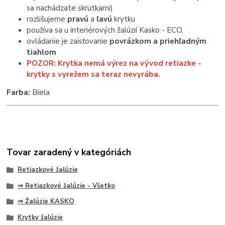
sa nachádzate skrutkami)
rozlišujeme
pravú
a
ľavú
krytku
používa sa u interiérových žalúzií Kasko - ECO,
ovládanie je zaisťovanie
povrázkom a priehľadným
tiahlom
POZOR: Krytka nemá výrez na vývod retiazke -
krytky s vyrežem sa teraz nevyrába.
Farba:
Biela
Tovar zaradený v kategóriách
Retiazkové žalúzie
⇒ Retiazkové žalúzie - Všetko
⇒ Žalúzie KASKO
Krytky žalúzie