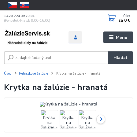
0
ks
+420 724 362 301
za
0 €
(Pondelok-Piatok 9:00-16:00)
Menu
Hľadať
Úvod
Retiazkové žalúzie
Krytka na žalúzie - hranatá
Krytka na žalúzie - hranatá