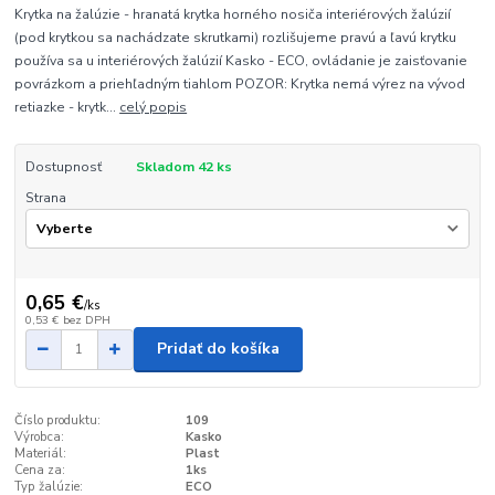
Krytka na žalúzie - hranatá krytka horného nosiča interiérových žalúzií
(pod krytkou sa nachádzate skrutkami) rozlišujeme pravú a ľavú krytku
používa sa u interiérových žalúzií Kasko - ECO, ovládanie je zaisťovanie
povrázkom a priehľadným tiahlom POZOR: Krytka nemá výrez na vývod
retiazke - krytk...
celý popis
Dostupnosť
Skladom 42 ks
Strana
0,65 €
/
ks
0,53 €
bez DPH
Pridať do košíka
Číslo produktu:
109
Výrobca:
Kasko
Materiál:
Plast
Cena za:
1ks
Typ žalúzie:
ECO