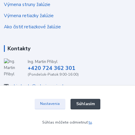
Výmena struny žalúzie
Výmena retiazky žalúzie
Ako čistiť retiazkové žalúzie
Kontakty
Ing. Martin Přibyl
+420 724 362 301
(Pondelok-Piatok 9:00-16:00)
objednavky@zaluzieservis.sk
Súhlasím
Nastavenia
2022 ŽalúzieServis.sk
Súhlas môžete odmietnuť
tu
.
Vytvorené na
Eshop-rychlo.sk