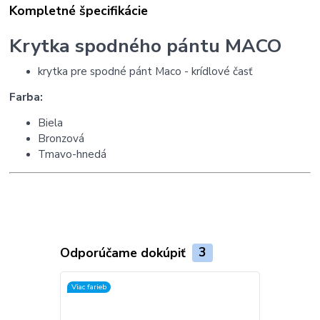
Kompletné špecifikácie
Krytka spodného pántu MACO
krytka pre spodné pánt Maco - krídlové časť
F
arba:
Biela
Bronzová
Tmavo-hnedá
Odporúčame dokúpiť
3
Viac farieb
Viac farieb