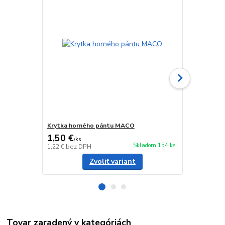
Krytka horného pántu MACO
Krytka spo
1,50 €
0,52 €
/
ks
/
ks
Skladom 154 ks
1,22 €
bez DPH
0,42 €
bez D
Zvoliť variant
Tovar zaradený v kategóriách