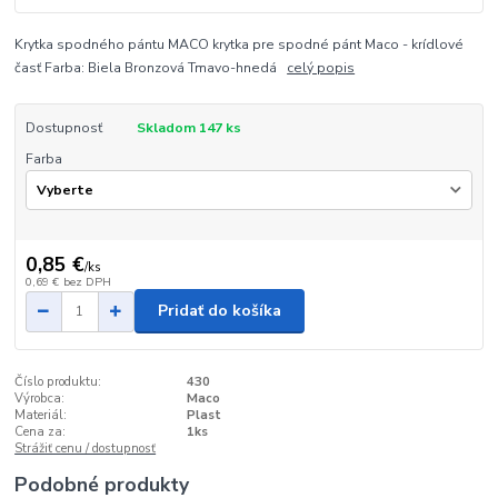
Krytka spodného pántu MACO krytka pre spodné pánt Maco - krídlové
časť Farba: Biela Bronzová Tmavo-hnedá
celý popis
Dostupnosť
Skladom 147 ks
Farba
0,85 €
/
ks
0,69 €
bez DPH
Pridať do košíka
Číslo produktu:
430
Výrobca:
Maco
Materiál:
Plast
Cena za:
1ks
Strážiť cenu / dostupnosť
Podobné produkty