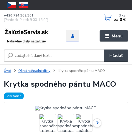
0
ks
+420 724 362 301
za
0 €
(Pondelok-Piatok 9:00-16:00)
Menu
Hľadať
Úvod
Okná náhradné diely
Krytka spodného pántu MACO
Krytka spodného pántu MACO
Viac farieb