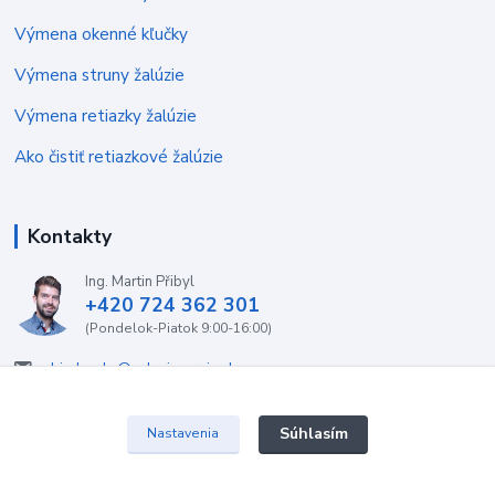
Výmena okenné kľučky
Výmena struny žalúzie
Výmena retiazky žalúzie
Ako čistiť retiazkové žalúzie
Kontakty
Ing. Martin Přibyl
+420 724 362 301
(Pondelok-Piatok 9:00-16:00)
objednavky@zaluzieservis.sk
Súhlasím
Nastavenia
2022 ŽalúzieServis.sk