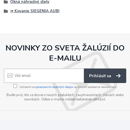
Okná náhradné diely
⇒ Kovanie SIEGENIA AUBI
NOVINKY ZO SVETA ŽALÚZIÍ DO
E-MAILU
Prihlásiť sa
Súhlasím so
spracovaním osobných údajov
za účelom zasielania newslettera.
Buďte prvý, kto sa dozvie o nových produktoch, zaujímavostiach, zľavách alebo
novinkách. Odber e-mailov môžete kedykoľvek odhlásiť.