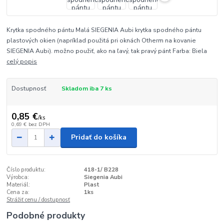
Krytka spodného pántu Malá SIEGENIA Aubi krytka spodného pántu
plastových okien (napríklad použitá pri oknách Otherm na kovanie
SIEGENIA Aubi). možno použiť, ako na ľavý, tak pravý pánt Farba: Biela
celý popis
Dostupnosť
Skladom iba 7 ks
0,85 €
/
ks
0,69 €
bez DPH
Pridať do košíka
Číslo produktu:
418-1/ B228
Výrobca:
Siegenia Aubi
Materiál:
Plast
Cena za:
1ks
Strážiť cenu / dostupnosť
Podobné produkty