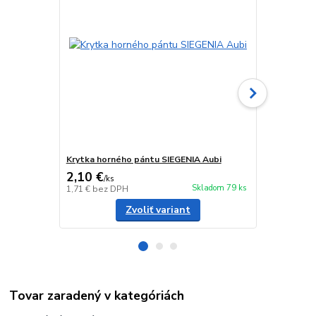
Krytka horného pántu SIEGENIA Aubi
Krytka spod
2,10 €
1,05 €
/
ks
/
ks
Skladom 79 ks
1,71 €
bez DPH
0,85 €
bez D
Zvoliť variant
Tovar zaradený v kategóriách