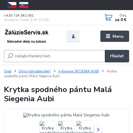
0
ks
+420 724 362 301
za
0 €
(Pondelok-Piatok 9:00-16:00)
Menu
Hľadať
Úvod
Okná náhradné diely
⇒ Kovanie SIEGENIA AUBI
Krytka
spodného pántu Malá Siegenia Aubi
Krytka spodného pántu Malá
Siegenia Aubi