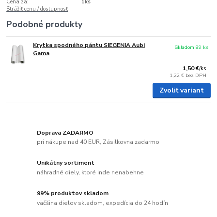
Cena za:
1ks
Strážiť cenu / dostupnosť
Podobné produkty
Krytka spodného pántu SIEGENIA Aubi
Skladom 89 ks
Gama
1,50 €
/
ks
1,22 €
bez DPH
Zvoliť variant
Doprava ZADARMO
pri nákupe nad 40 EUR, Zásilkovna zadarmo
Unikátny sortiment
náhradné diely, ktoré inde nenabehne
99% produktov skladom
väčšina dielov skladom, expedícia do 24 hodín