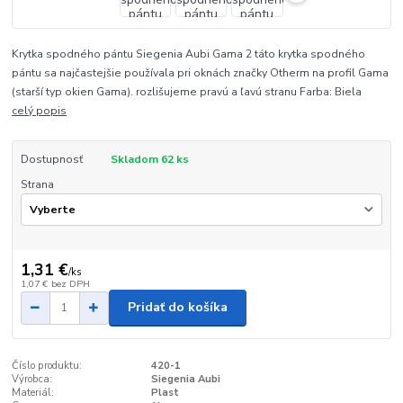
Krytka spodného pántu Siegenia Aubi Gama 2 táto krytka spodného
pántu sa najčastejšie používala pri oknách značky Otherm na profil Gama
(starší typ okien Gama). rozlišujeme pravú a ľavú stranu Farba: Biela
celý popis
Dostupnosť
Skladom 62 ks
Strana
1,31 €
/
ks
1,07 €
bez DPH
Pridať do košíka
Číslo produktu:
420-1
Výrobca:
Siegenia Aubi
Materiál:
Plast