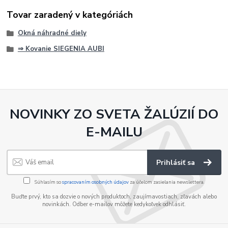
Tovar zaradený v kategóriách
Okná náhradné diely
⇒ Kovanie SIEGENIA AUBI
NOVINKY ZO SVETA ŽALÚZIÍ DO
E-MAILU
Prihlásiť sa
Súhlasím so
spracovaním osobných údajov
za účelom zasielania newslettera.
Buďte prvý, kto sa dozvie o nových produktoch, zaujímavostiach, zľavách alebo
novinkách. Odber e-mailov môžete kedykoľvek odhlásiť.