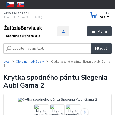
0
ks
+420 724 362 301
za
0 €
(Pondelok-Piatok 9:00-16:00)
Menu
Hľadať
Úvod
Okná náhradné diely
Krytka spodného pántu Siegenia Aubi Gama
2
Krytka spodného pántu Siegenia
Aubi Gama 2