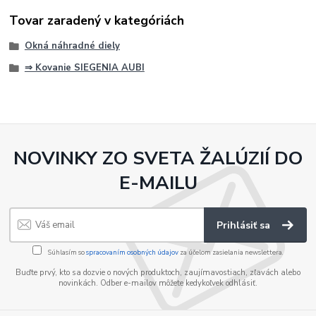
Tovar zaradený v kategóriách
Okná náhradné diely
⇒ Kovanie SIEGENIA AUBI
NOVINKY ZO SVETA ŽALÚZIÍ DO
E-MAILU
Prihlásiť sa
Súhlasím so
spracovaním osobných údajov
za účelom zasielania newslettera.
Buďte prvý, kto sa dozvie o nových produktoch, zaujímavostiach, zľavách alebo
novinkách. Odber e-mailov môžete kedykoľvek odhlásiť.