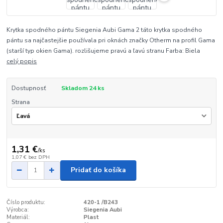
Krytka spodného pántu Siegenia Aubi Gama 2 táto krytka spodného
pántu sa najčastejšie používala pri oknách značky Otherm na profil Gama
(starší typ okien Gama). rozlišujeme pravú a ľavú stranu Farba: Biela
celý popis
Dostupnosť
Skladom 24 ks
Strana
1,31 €
/
ks
1,07 €
bez DPH
Pridať do košíka
Číslo produktu:
420-1 /B243
Výrobca:
Siegenia Aubi
Materiál:
Plast