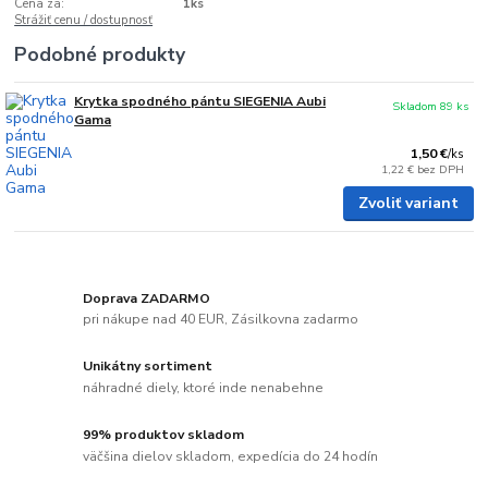
Cena za:
1ks
Strážiť cenu / dostupnosť
Podobné produkty
Krytka spodného pántu SIEGENIA Aubi
Skladom 89 ks
Gama
1,50 €
/
ks
1,22 €
bez DPH
Zvoliť variant
Doprava ZADARMO
pri nákupe nad 40 EUR, Zásilkovna zadarmo
Unikátny sortiment
náhradné diely, ktoré inde nenabehne
99% produktov skladom
väčšina dielov skladom, expedícia do 24 hodín