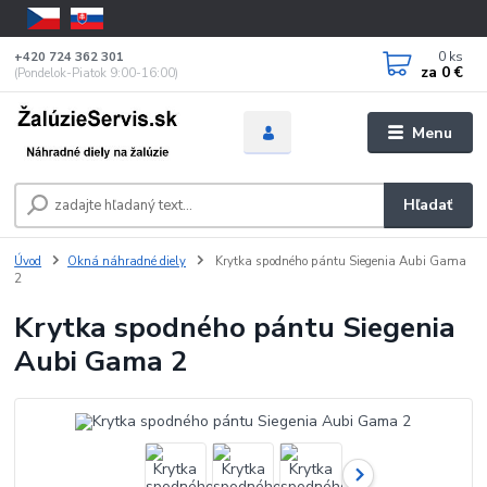
0
ks
+420 724 362 301
za
0 €
(Pondelok-Piatok 9:00-16:00)
Menu
Hľadať
Úvod
Okná náhradné diely
Krytka spodného pántu Siegenia Aubi Gama
2
Krytka spodného pántu Siegenia
Aubi Gama 2