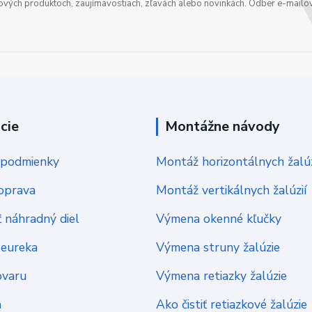
nových produktoch, zaujímavostiach, zľavách alebo novinkách. Odber e-mailo
cie
Montážne návody
podmienky
Montáž horizontálnych žalúz
oprava
Montáž vertikálnych žalúzií
 náhradný diel
Výmena okenné kľučky
Heureka
Výmena struny žalúzie
ovaru
Výmena retiazky žalúzie
a
Ako čistiť retiazkové žalúzie