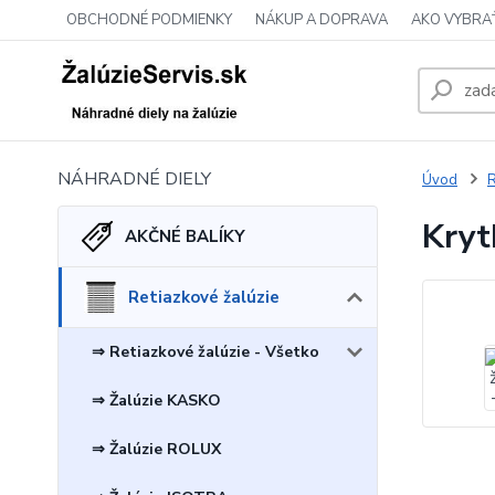
OBCHODNÉ PODMIENKY
NÁKUP A DOPRAVA
AKO VYBRA
NÁHRADNÉ DIELY
Úvod
R
Krytk
AKČNÉ BALÍKY
Retiazkové žalúzie
⇒ Retiazkové žalúzie - Všetko
⇒ Žalúzie KASKO
⇒ Žalúzie ROLUX