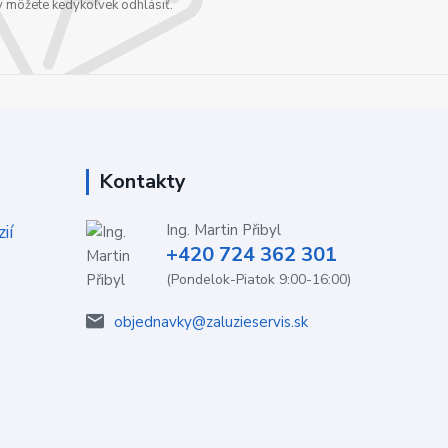
v môžete kedykoľvek odhlásiť.
Kontakty
ií
Ing. Martin Přibyl
+420 724 362 301
(Pondelok-Piatok 9:00-16:00)
objednavky@zaluzieservis.sk