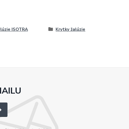
lúzie ISOTRA
Krytky žalúzie
MAILU