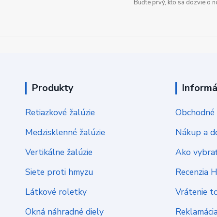
Buďte prvý, kto sa dozvie o 
Produkty
Informá
Retiazkové žalúzie
Obchodné 
Medzisklenné žalúzie
Nákup a d
Vertikálne žalúzie
Ako vybrať
Siete proti hmyzu
Recenzia 
Látkové roletky
Vrátenie t
Okná náhradné diely
Reklamáci