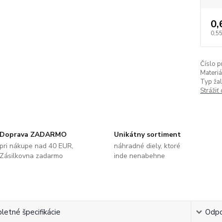
0,
0,55
Číslo p
Materiá
Typ žal
Strážiť
Doprava ZADARMO
Unikátny sortiment
pri nákupe nad 40 EUR,
náhradné diely, ktoré
Zásilkovna zadarmo
inde nenabehne
etné špecifikácie
Odpo