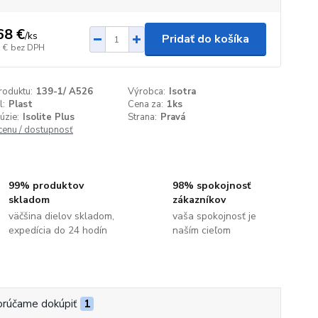
68 €
/
ks
Pridať do košíka
 €
bez DPH
roduktu:
139-1/ A526
Výrobca:
Isotra
l:
Plast
Cena za:
1ks
úzie:
Isolite Plus
Strana:
Pravá
 cenu / dostupnosť
99% produktov
98% spokojnosť
skladom
zákazníkov
väčšina dielov skladom,
vaša spokojnosť je
expedícia do 24 hodín
naším cieľom
rúčame dokúpiť
1