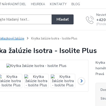
Ť NÁHRADNÝ DIEL
HEUREKA
KONTAKTY
BLOG
Neviet
Hľadať
+420
(Ponde
etiazkové žalúzie
Krytka žalúzie Isotra - Isolite Plus
a žalúzie Isotra - Isolite Plus
Krytka 
horného
Prav
Dos
Str