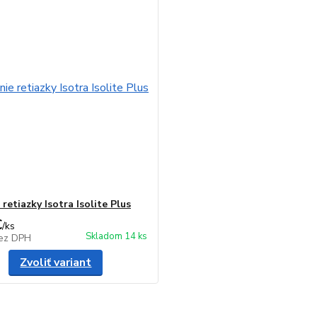
retiazky Isotra Isolite Plus
€
/
ks
Skladom 14 ks
ez DPH
Zvoliť variant