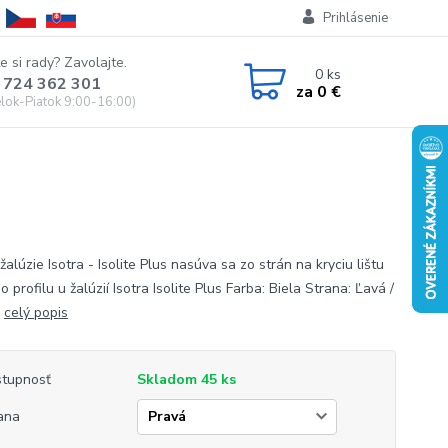
Prihlásenie
e si rady? Zavolajte.
0
ks
 724 362 301
za
0 €
lok-Piatok 9:00-16:00)
žalúzie Isotra - Isolite Plus nasúva sa zo strán na kryciu lištu
 profilu u žalúzií Isotra Isolite Plus Farba: Biela Strana: Ľavá /
á
celý popis
tupnosť
Skladom 45 ks
ana