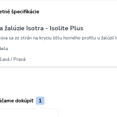
tné špecifikácie
 žalúzie Isotra - Isolite Plus
úva sa zo strán na kryciu lištu horného profilu u žalúzií I
iela
Ľavá / Pravá
účame dokúpiť
1