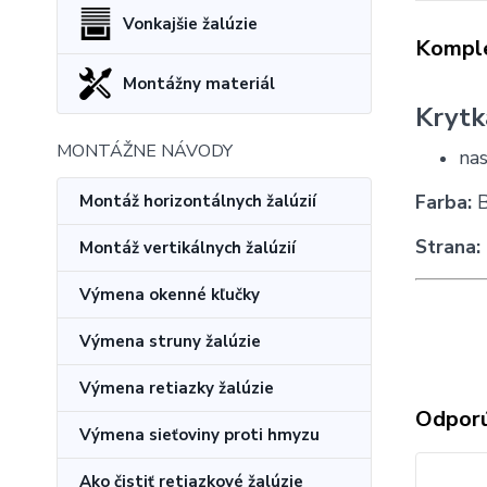
Vonkajšie žalúzie
Komple
Montážny materiál
Krytka
MONTÁŽNE NÁVODY
nas
Farba:
B
Montáž horizontálnych žalúzií
Strana:
Montáž vertikálnych žalúzií
Výmena okenné kľučky
Výmena struny žalúzie
Výmena retiazky žalúzie
Odpor
Výmena sieťoviny proti hmyzu
Ako čistiť retiazkové žalúzie