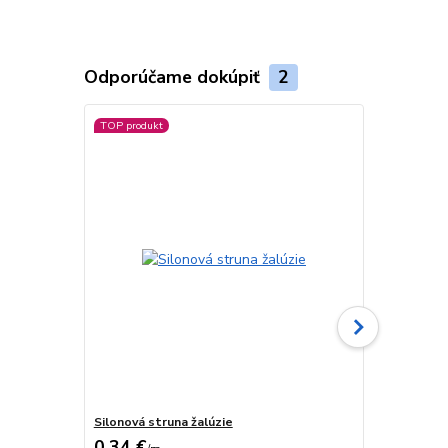
Odporúčame dokúpiť
2
TOP produkt
TOP produkt
Viac farieb
Silonová struna žalúzie
Fixačný kolí
0,34 €
0,17 €