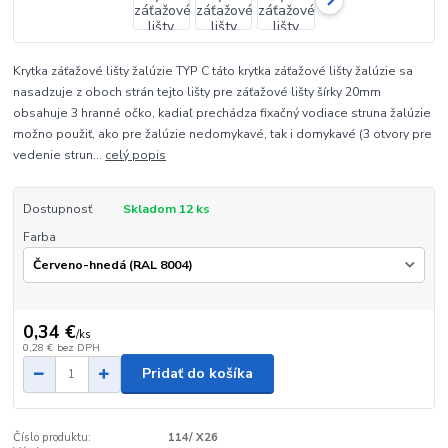
Krytka záťažové lišty žalúzie TYP C táto krytka záťažové lišty žalúzie sa
nasadzuje z oboch strán tejto lišty pre záťažové lišty šírky 20mm
obsahuje 3 hranné očko, kadiaľ prechádza fixačný vodiace struna žalúzie
možno použiť, ako pre žalúzie nedomykavé, tak i domykavé (3 otvory pre
vedenie strun...
celý popis
Dostupnosť
Skladom 12 ks
Farba
0,34 €
/
ks
0,28 €
bez DPH
Pridať do košíka
Číslo produktu:
114/ X26