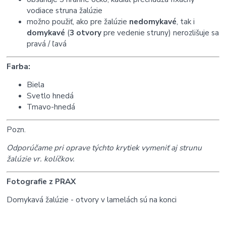
vodiace struna žalúzie
možno použiť, ako pre žalúzie
nedomykavé
, tak i
domykavé
(
3 otvory
pre vedenie struny) nerozlišuje sa
pravá / ľavá
Farba:
Biela
Svetlo hnedá
Tmavo-hnedá
Pozn.
Odporúčame pri oprave týchto krytiek vymeniť aj strunu
žalúzie vr. kolíčkov.
Fotografie z PRAX
Domykavá žalúzie - otvory v lamelách sú na konci