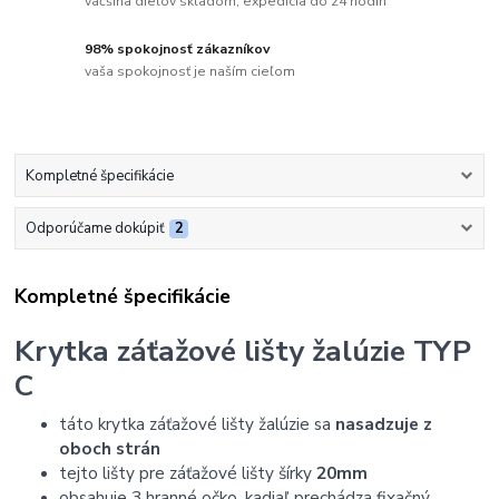
väčšina dielov skladom, expedícia do 24 hodín
98% spokojnosť zákazníkov
vaša spokojnosť je naším cieľom
Kompletné špecifikácie
Odporúčame dokúpiť
2
Kompletné špecifikácie
Krytka záťažové lišty žalúzie TYP
C
táto krytka záťažové lišty žalúzie sa
nasadzuje z
oboch strán
tejto lišty pre záťažové lišty šírky
20mm
obsahuje 3 hranné očko, kadiaľ prechádza fixačný