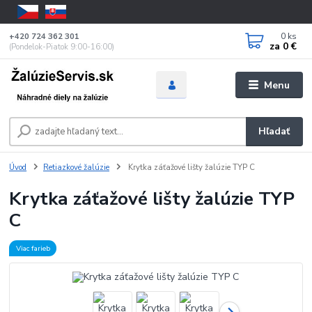
0
ks
+420 724 362 301
za
0 €
(Pondelok-Piatok 9:00-16:00)
Menu
Hľadať
Úvod
Retiazkové žalúzie
Krytka záťažové lišty žalúzie TYP C
Krytka záťažové lišty žalúzie TYP
C
Viac farieb