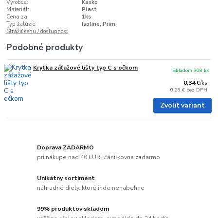
Výrobca:
Kasko
Materiál:
Plast
Cena za:
1ks
Typ žalúzie:
Isoline, Prim
Strážiť cenu / dostupnosť
Podobné produkty
Krytka záťažové lišty typ C s očkom
Skladom 308 ks
0,34 €
/
ks
0,28 €
bez DPH
Zvoliť variant
Doprava ZADARMO
pri nákupe nad 40 EUR, Zásilkovna zadarmo
Unikátny sortiment
náhradné diely, ktoré inde nenabehne
99% produktov skladom