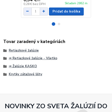
/
m
/
ks
Skladom 2862 m
0,28 €
bez DPH
0,14 €
bez D
Pridať do košíka
Tovar zaradený v kategóriách
Retiazkové žalúzie
⇒ Retiazkové žalúzie - Všetko
⇒ Žalúzie KASKO
Krytky záťažové lišty
NOVINKY ZO SVETA ŽALÚZIÍ DO