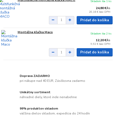
Skladom iba 1 ks
24,80 €
/
ks
20,16 €
bez DPH
Pridať do košíka
Montážna kľučka Maco
Skladom iba 2 ks
12,20 €
/
ks
9,92 €
bez DPH
Pridať do košíka
Doprava ZADARMO
pri nákupe nad 40 EUR, Zásilkovna zadarmo
Unikátny sortiment
náhradné diely, ktoré inde nenabehne
99% produktov skladom
väčšina dielov skladom, expedícia do 24 hodín