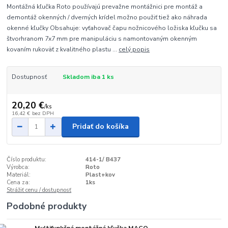
Montážná kľučka Roto používajú prevažne montážnici pre montáž a
demontáž okenných / dverných krídel možno použiť tiež ako náhrada
okenné kľučky Obsahuje: vyťahovač čapu nožnicového ložiska kľučku sa
štvorhranom 7x7 mm pre manipuláciu s namontovaným okenným
kovaním rukoväť z kvalitného plastu ...
celý popis
Dostupnosť
Skladom iba 1 ks
20,20 €
/
ks
16,42 €
bez DPH
Pridať do košíka
Číslo produktu:
414-1/ B437
Výrobca:
Roto
Materiál:
Plast+kov
Cena za:
1ks
Strážiť cenu / dostupnosť
Podobné produkty
Multifunkčná montážná kľučka MACO