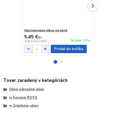
Nastavovacie inbus na okná
Nastavovaci
5,45 €
8,75 €
/
ks
/
ks
Skladom 19 ks
4,43 €
bez DPH
7,11 €
bez D
Pridať do košíka
Tovar zaradený v kategóriách
Okná náhradné diely
⇒ Kovanie ROTO
⇒ Zriadenie okien