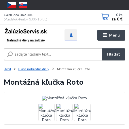
0
ks
+420 724 362 301
za
0 €
(Pondelok-Piatok 9:00-16:00)
Menu
Hľadať
Úvod
Okná náhradné diely
Montážná kľučka Roto
Montážná kľučka Roto