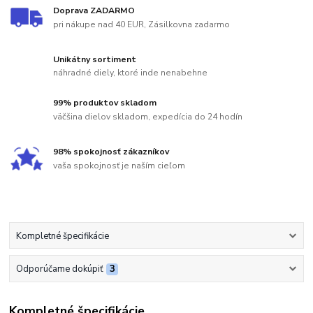
Doprava ZADARMO
pri nákupe nad 40 EUR, Zásilkovna zadarmo
Unikátny sortiment
náhradné diely, ktoré inde nenabehne
99% produktov skladom
väčšina dielov skladom, expedícia do 24 hodín
98% spokojnosť zákazníkov
vaša spokojnosť je naším cieľom
Kompletné špecifikácie
Odporúčame dokúpiť
3
Kompletné špecifikácie