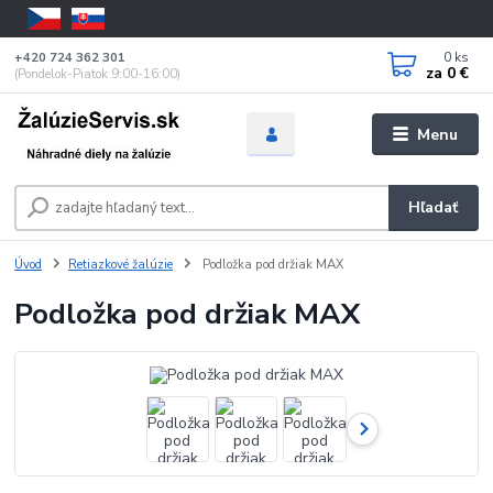
0
ks
+420 724 362 301
za
0 €
(Pondelok-Piatok 9:00-16:00)
Menu
Hľadať
Úvod
Retiazkové žalúzie
Podložka pod držiak MAX
Podložka pod držiak MAX