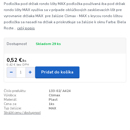
Podložka pod držiak rondo lišty MAX podložka používaná iba pod držiak
rondo lišty MAX využíva sa v prípade oblúčkových zasklievacích líšt pre
vyrovnanie držiaka MAX pre žalúzie Climax - MAX s krycou rondo lištou
podložka sa nasadí na držiak a priskrutkuje sa žalúzie k oknu Farba: Biela
Rozte...
celý popis
Dostupnosť
Skladom 29 ks
0,52 €
/
ks
0,42 €
bez DPH
Pridať do košíka
Číslo produktu:
133-02/ A424
Výrobca:
Climax
Materiál:
Plast
Cena za:
1ks
Typ žalúzie:
MAX
Strážiť cenu / dostupnosť