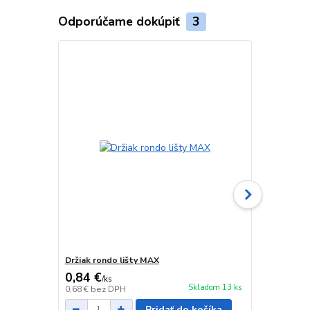
Odporúčame dokúpiť
3
Držiak rondo lišty MAX
Krytka lišty
0,84 €
0,59 €
/
ks
/
ks
Skladom 13 ks
0,68 €
bez DPH
0,48 €
bez D
Pridať do košíka