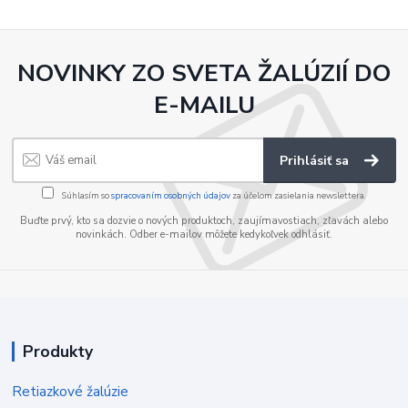
NOVINKY ZO SVETA ŽALÚZIÍ DO
E-MAILU
Prihlásiť sa
Súhlasím so
spracovaním osobných údajov
za účelom zasielania newslettera.
Buďte prvý, kto sa dozvie o nových produktoch, zaujímavostiach, zľavách alebo
novinkách. Odber e-mailov môžete kedykoľvek odhlásiť.
Produkty
Retiazkové žalúzie