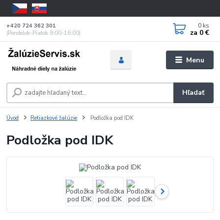
0
ks
+420 724 362 301
za
0 €
(Pondelok-Piatok 9:00-16:00)
Menu
Hľadať
Úvod
Retiazkové žalúzie
Podložka pod IDK
Podložka pod IDK