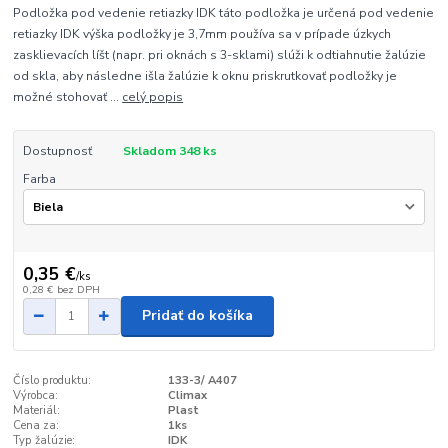
Podložka pod vedenie retiazky IDK táto podložka je určená pod vedenie
retiazky IDK výška podložky je 3,7mm používa sa v prípade úzkych
zasklievacích líšt (napr. pri oknách s 3-sklami) slúži k odtiahnutie žalúzie
od skla, aby následne išla žalúzie k oknu priskrutkovať podložky je
možné stohovať ...
celý popis
Dostupnosť
Skladom 348 ks
Farba
0,35 €
/
ks
0,28 €
bez DPH
Pridať do košíka
Číslo produktu:
133-3/ A407
Výrobca:
Climax
Materiál:
Plast
Cena za:
1ks
Typ žalúzie:
IDK