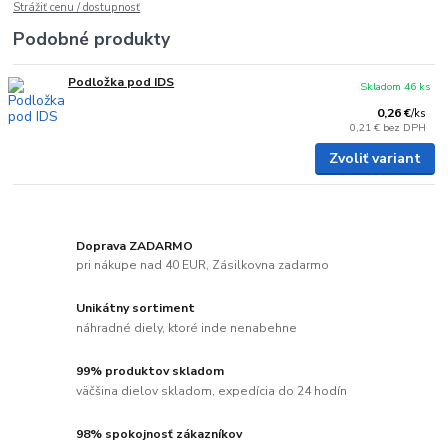
Strážiť cenu / dostupnosť
Podobné produkty
Podložka pod IDS
Skladom 46 ks
0,26 €
/
ks
0,21 €
bez DPH
Zvoliť variant
Doprava ZADARMO
pri nákupe nad 40 EUR, Zásilkovna zadarmo
Unikátny sortiment
náhradné diely, ktoré inde nenabehne
99% produktov skladom
väčšina dielov skladom, expedícia do 24 hodín
98% spokojnosť zákazníkov