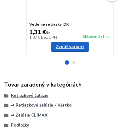
Vedenie retiazky IDK
Zámok silon
1,31 €
0,21 €
/
ks
/
ks
Skladom 231 ks
1,07 €
bez DPH
0,17 €
bez D
Zvoliť variant
Tovar zaradený v kategóriách
Retiazkové žalúzie
⇒ Retiazkové žalúzie - Všetko
⇒ Žalúzie CLIMAX
Podložky