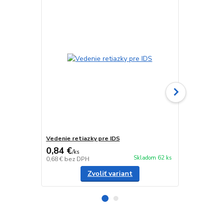
Vedenie retiazky pre IDS
Krytka žalúz
0,84 €
0,79 €
/
ks
/
ks
Skladom 62 ks
0,68 €
bez DPH
0,64 €
bez D
Zvoliť variant