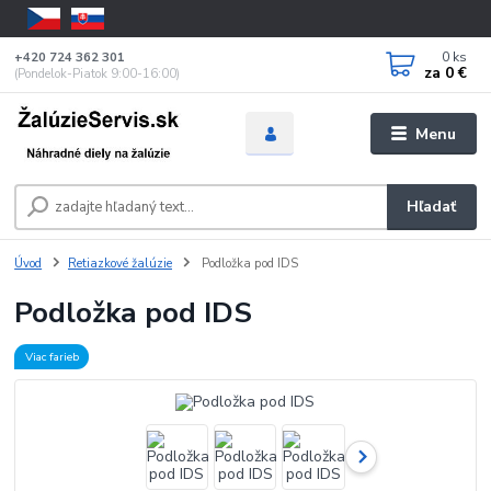
0
ks
+420 724 362 301
za
0 €
(Pondelok-Piatok 9:00-16:00)
Menu
Hľadať
Úvod
Retiazkové žalúzie
Podložka pod IDS
Podložka pod IDS
Viac farieb