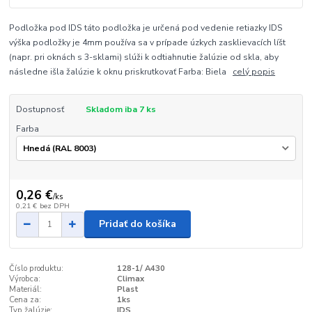
Podložka pod IDS táto podložka je určená pod vedenie retiazky IDS
výška podložky je 4mm používa sa v prípade úzkych zasklievacích líšt
(napr. pri oknách s 3-sklami) slúži k odtiahnutie žalúzie od skla, aby
následne išla žalúzie k oknu priskrutkovať Farba: Biela
celý popis
Dostupnosť
Skladom iba 7 ks
Farba
0,26 €
/
ks
0,21 €
bez DPH
Pridať do košíka
Číslo produktu:
128-1/ A430
Výrobca:
Climax
Materiál:
Plast
Cena za:
1ks
Typ žalúzie:
IDS