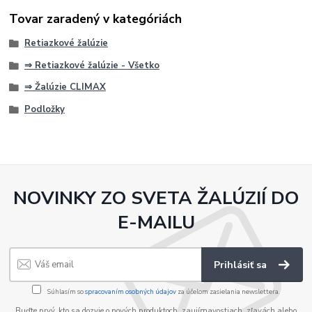
Tovar zaradený v kategóriách
Retiazkové žalúzie
⇒ Retiazkové žalúzie - Všetko
⇒ Žalúzie CLIMAX
Podložky
NOVINKY ZO SVETA ŽALÚZIÍ DO
E-MAILU
Prihlásiť sa
Súhlasím so
spracovaním osobných údajov
za účelom zasielania newslettera.
Buďte prvý, kto sa dozvie o nových produktoch, zaujímavostiach, zľavách alebo