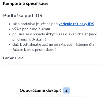
Kompletné špecifikácie
Podložka pod IDS
táto podložka je určená pod
vedenie retiazky IDS
výška podložky je
4mm
používa sa v prípade
úzkych zasklievacích líš
t (napr.
pri oknách s 3-sklami)
slúži k odtiahnutie žalúzie od skla, aby následne išla
žalúzie k oknu priskrutkovať
Farba:
Biela
Odporúčame dokúpiť
2