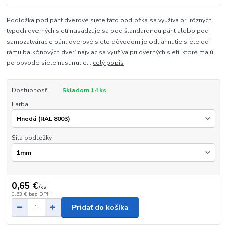
Podložka pod pánt dverové siete táto podložka sa využíva pri rôznych
typoch dverných sietí nasadzuje sa pod štandardnou pánt alebo pod
samozatváracie pánt dverové siete dôvodom je odtiahnutie siete od
rámu balkónových dverí najviac sa využíva pri dverných sietí, ktoré majú
po obvode siete nasunutie...
celý popis
Dostupnosť
Skladom 14 ks
Farba
Sila podložky
0,65 €
/
ks
0,53 €
bez DPH
Pridať do košíka