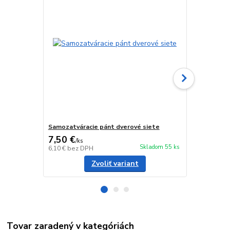
Samozatváracie pánt dverové siete
Štandardný 
7,50 €
4,50 €
/
ks
/
ks
Skladom 55 ks
6,10 €
bez DPH
3,66 €
bez D
Zvoliť variant
Tovar zaradený v kategóriách