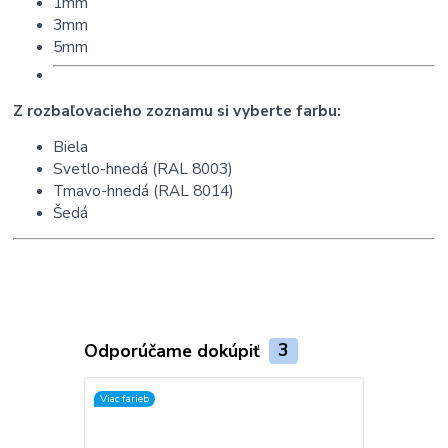
1mm
3mm
5mm
Z rozbaľovacieho zoznamu si vyberte farbu:
Biela
Svetlo-hnedá (RAL 8003)
Tmavo-hnedá (RAL 8014)
Šedá
Odporúčame dokúpiť
3
Viac farieb
Akcia
Viac farieb