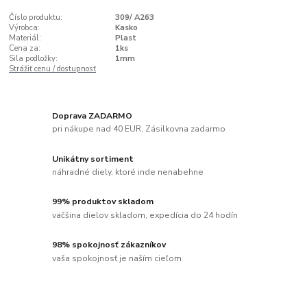
Číslo produktu:
309/ A263
Výrobca:
Kasko
Materiál:
Plast
Cena za:
1ks
Sila podložky:
1mm
Strážiť cenu / dostupnosť
Doprava ZADARMO
pri nákupe nad 40 EUR, Zásilkovna zadarmo
Unikátny sortiment
náhradné diely, ktoré inde nenabehne
99% produktov skladom
väčšina dielov skladom, expedícia do 24 hodín
98% spokojnosť zákazníkov
vaša spokojnosť je naším cieľom