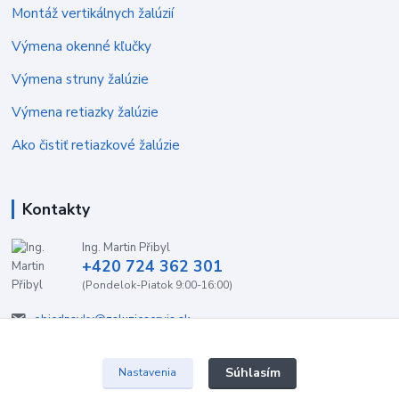
Montáž vertikálnych žalúzií
Výmena okenné kľučky
Výmena struny žalúzie
Výmena retiazky žalúzie
Ako čistiť retiazkové žalúzie
Kontakty
Ing. Martin Přibyl
+420 724 362 301
(Pondelok-Piatok 9:00-16:00)
objednavky@zaluzieservis.sk
Súhlasím
Nastavenia