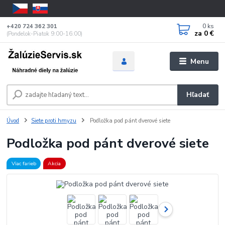
0
ks
+420 724 362 301
za
0 €
(Pondelok-Piatok 9:00-16:00)
Menu
Hľadať
Úvod
Siete proti hmyzu
Podložka pod pánt dverové siete
Podložka pod pánt dverové siete
Viac farieb
Akcia