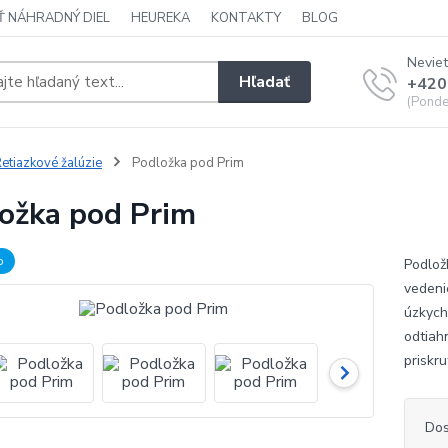
Ť NÁHRADNÝ DIEL
HEUREKA
KONTAKTY
BLOG
Neviet
Hľadať
+420
(Ponde
etiazkové žalúzie
Podložka pod Prim
ožka pod Prim
b
Podlož
vedeni
úzkych 
odtiahn
priskr
Dos