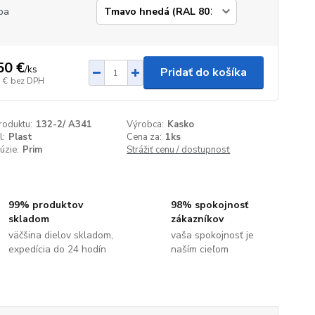
ba
50 €
/
ks
Pridať do košíka
 €
bez DPH
roduktu:
132-2/ A341
Výrobca:
Kasko
l:
Plast
Cena za:
1ks
úzie:
Prim
Strážiť cenu / dostupnosť
99% produktov
98% spokojnosť
skladom
zákazníkov
väčšina dielov skladom,
vaša spokojnosť je
expedícia do 24 hodín
naším cieľom