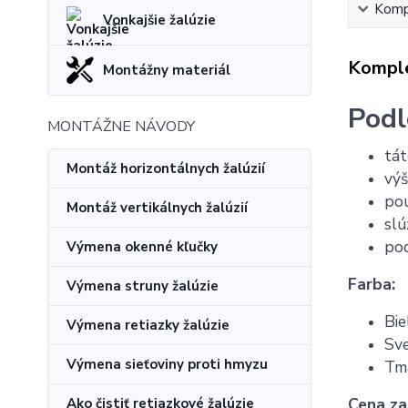
Kompl
Vonkajšie žalúzie
Komple
Montážny materiál
Podl
MONTÁŽNE NÁVODY
tát
Montáž horizontálnych žalúzií
výš
pou
Montáž vertikálnych žalúzií
slú
po
Výmena okenné kľučky
Farba:
Výmena struny žalúzie
Bie
Výmena retiazky žalúzie
Sv
Výmena sieťoviny proti hmyzu
Tm
Cena za
Ako čistiť retiazkové žalúzie