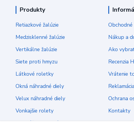
Produkty
Informá
Retiazkové žalúzie
Obchodné 
Medzisklenné žalúzie
Nákup a d
Vertikálne žalúzie
Ako vybrať
Siete proti hmyzu
Recenzia 
Látkové roletky
Vrátenie t
Okná náhradné diely
Reklamáci
Velux náhradné diely
Ochrana o
Vonkajšie rolety
Kontakty
Montážny materiál