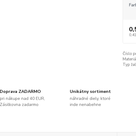
Far
0,
0,41
Číslo p
Materiá
Typ žal
Doprava ZADARMO
Unikátny sortiment
pri nákupe nad 40 EUR,
náhradné diely, ktoré
Zásilkovna zadarmo
inde nenabehne