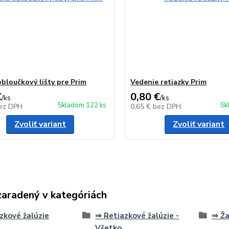
obloučkový lišty pre Prim
Vedenie retiazky Prim
€
0,80 €
/
ks
/
ks
Skladom 122 ks
Sk
ez DPH
0,65 €
bez DPH
Zvoliť variant
Zvoliť variant
zaradený v kategóriách
zkové žalúzie
⇒ Retiazkové žalúzie -
⇒ Ža
Všetko