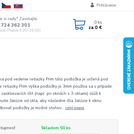
Prihlásenie
e si rady? Zavolajte.
0
ks
 724 362 301
za
0 €
lok-Piatok 9:00-16:00)
ka pod vedenie retiazky Prim táto podložka je určená pod
e retiazky Prim výška podložky je 3mm používa sa v prípade
zasklievacích líšt (napr. pri oknách s 3-sklami) slúži k
utie žalúzie od skla, aby následne išla žalúzie k oknu
utkovať podložky je možné stohov...
celý popis
tupnosť
Skladom 50 ks