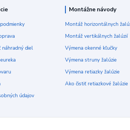
cie
Montážne návody
podmienky
Montáž horizontálnych žalúz
oprava
Montáž vertikálnych žalúzií
 náhradný diel
Výmena okenné kľučky
Heureka
Výmena struny žalúzie
ovaru
Výmena retiazky žalúzie
a
Ako čistiť retiazkové žalúzie
sobných údajov