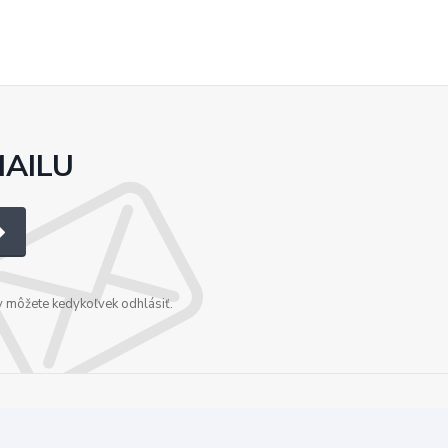
MAILU
v môžete kedykoľvek odhlásiť.