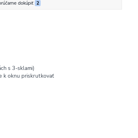
rúčame dokúpiť
2
ách s 3-sklami)
ie k oknu priskrutkovať