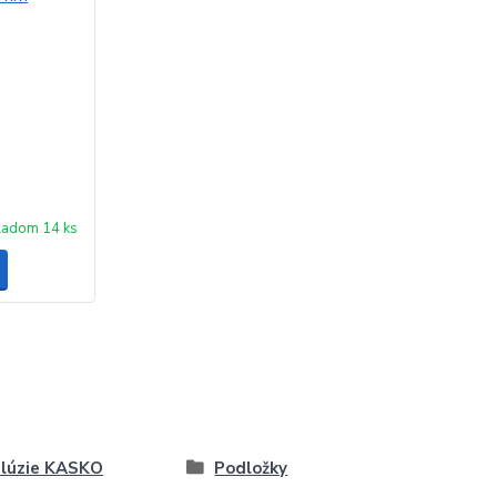
ladom 14 ks
lúzie KASKO
Podložky