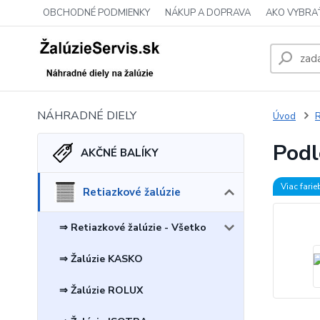
OBCHODNÉ PODMIENKY
NÁKUP A DOPRAVA
AKO VYBRA
NÁHRADNÉ DIELY
Úvod
R
Podl
AKČNÉ BALÍKY
Viac farie
Retiazkové žalúzie
⇒ Retiazkové žalúzie - Všetko
⇒ Žalúzie KASKO
⇒ Žalúzie ROLUX