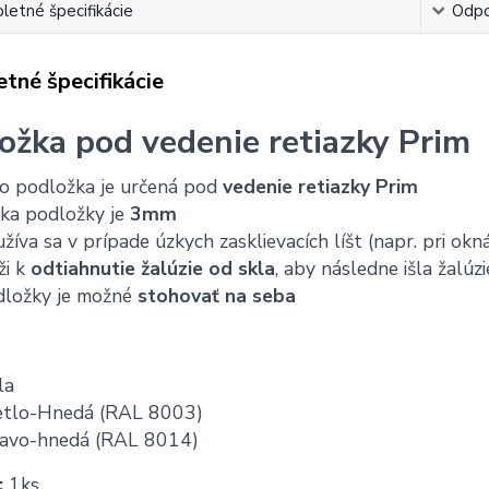
etné špecifikácie
Odpo
tné špecifikácie
ožka pod vedenie retiazky Prim
o podložka je určená pod
vedenie retiazky Prim
ka podložky je
3mm
žíva sa v prípade úzkych zasklievacích líšt (napr. pri okn
ži k
odtiahnutie žalúzie od skla
, aby následne išla žalúz
dložky je možné
stohovať na seba
la
etlo-Hnedá (RAL 8003)
avo-hnedá (RAL 8014)
:
1ks