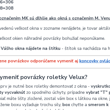
6=306
8=308
označením MK sú dlhšie ako okná s označením M. Venu
vedenú veľkosť okna v zozname nenájdete, je tovar aktál
veľkosť okien náhradné povrázky bohužiaľ neponúkame.
 Vášho okna nájdete na štítku
- štítok sa nachádza na h
ene povrázkov odporúčame vymeniť aj
koncovky ovlá
ymeniť povrázky roletky Velux?
prv je nutné box roletky demontovať z okna -
vyskrutko
ty vycvaknúť
zo spodného úchyty, prípadne
vybrať "T" 
iaľ máte lišty zložené, zostal vám box s látkou na okne, 
ženie boxu vyžaduje trochu sily,
box
chyťte a
smerom k 