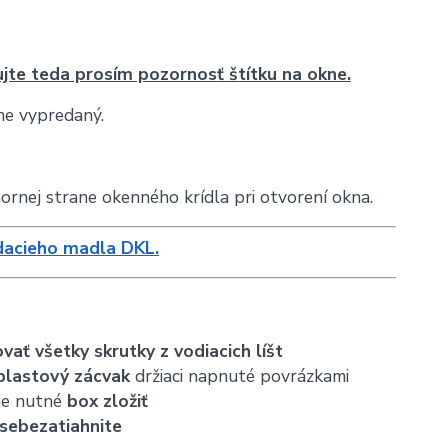
jte teda prosím pozornosť štítku na okne.
ne vypredaný.
ornej strane okenného krídla pri otvorení okna.
dacieho madla DKL.
vať všetky skrutky z vodiacich líšt
plastový zácvak
držiaci napnuté povrázkami
je nutné
box zložiť
sebe
zatiahnite