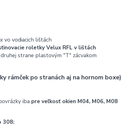
 vo vodiacich lištách
sťinovacie roletky Velux RFL v lištách
 druhej strane plastovým "T" zácvakom
ky rámček po stranách aj na hornom boxe)
ovrázky iba
pre veľkosť okien M04, M06, M08
o 308: