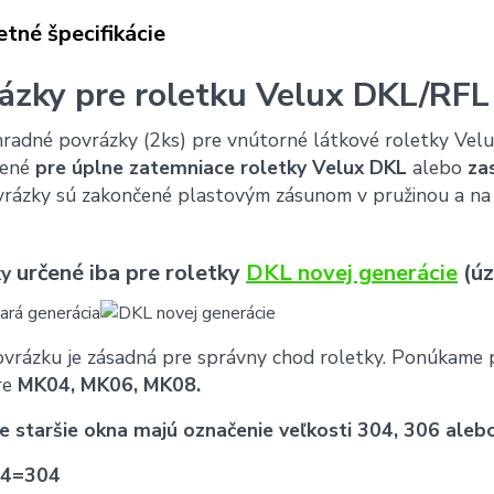
tné špecifikácie
ázky pre roletku Velux DKL/RFL
radné povrázky (2ks) pre vnútorné látkové roletky Velux
čené
pre úplne zatemniace roletky Velux DKL
alebo
za
rázky sú zakončené plastovým zásunom v pružinou a na
určené iba pre roletky
DKL novej generácie
(úz
ky
ovrázku je zásadná pre správny chod roletky.
Ponúkame p
re
MK04, MK06, MK08.
e staršie okna majú označenie veľkosti 304, 306 aleb
4=304