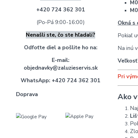
M0
+420 724 362 301
M0
(Po-Pá 9:00-16:00)
Okná s 
Nenašli ste, čo ste hľadali?
Pokiaľ u
Odfoťte diel a pošlite ho na:
Na inú 
E-mail:
Veľkosť
objednavky@zaluzieservis.sk
Pri vým
WhatsApp:
+420 724 362 301
Doprava
Ako v
Naj
Liš
Pok
Zlo