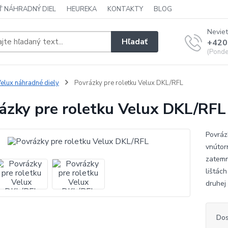
Ť NÁHRADNÝ DIEL
HEUREKA
KONTAKTY
BLOG
Neviet
Hľadať
+420
(Ponde
elux náhradné diely
Povrázky pre roletku Velux DKL/RFL
ázky pre roletku Velux DKL/RFL
Povráz
vnútor
zatemn
lištác
druhej
Dos