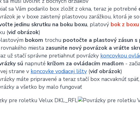
 sa musí uvolnit z bočných držiakov
iaľ sa Vám podarilo box zložiť z okna, teraz je potrebné
rázok je v boxe zaistený plastovou zarážkou, ktorá je 
voľte jedinu skrutku na boku boxu
, platový
bok z boxu
ku (
viď obrázok
)
plastovým
bokom
trochu
pootočte a plastový zásun s 
 rovnakého miesta
zasunite nový povrázok a vráťte skr
az už stačí správne pretiahnuť povrázky
koncovkou ovlád
vrázky sú
napnuté
krížom za ovládacím madlom
- zači
vej strane v
koncovke vodiacej lišty
(
viď obrázok
)
rázky máte pripravené a teraz stačí box nacvaknúť späť, 
rázky a všetko by malo fungovať