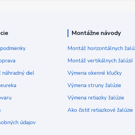
cie
Montážne návody
podmienky
Montáž horizontálnych žalúz
oprava
Montáž vertikálnych žalúzií
 náhradný diel
Výmena okenné kľučky
Heureka
Výmena struny žalúzie
ovaru
Výmena retiazky žalúzie
a
Ako čistiť retiazkové žalúzie
sobných údajov