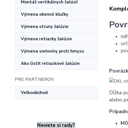
Montáž vertikálnych žalúzií
Komple
Výmena okenné kľučky
Povr
Výmena struny žalúzie
náh
Výmena retiazky žalúzie
ur
pov
Výmena sieťoviny proti hmyzu
Ako čistiť retiazkové žalúzie
Povráz
PRE PARTNEROV
Dĺžka p
Veľkoobchod
alebo p
Prípadn
M0
Neviete si rady?