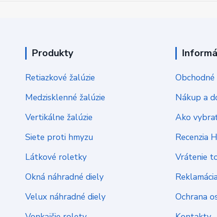
Produkty
Informá
Retiazkové žalúzie
Obchodné 
Medzisklenné žalúzie
Nákup a d
Vertikálne žalúzie
Ako vybrať
Siete proti hmyzu
Recenzia 
Látkové roletky
Vrátenie t
Okná náhradné diely
Reklamáci
Velux náhradné diely
Ochrana o
Vonkajšie rolety
Kontakty