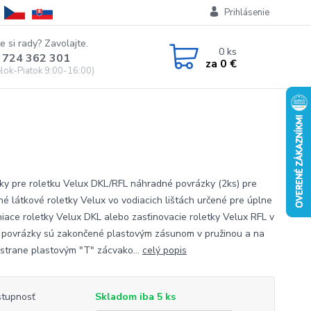
Prihlásenie
e si rady? Zavolajte.
0
ks
 724 362 301
za
0 €
lok-Piatok 9:00-16:00)
ky pre roletku Velux DKL/RFL náhradné povrázky (2ks) pre
né látkové roletky Velux vo vodiacich lištách určené pre úplne
iace roletky Velux DKL alebo zasťinovacie roletky Velux RFL v
h povrázky sú zakončené plastovým zásunom v pružinou a na
 strane plastovým "T" zácvako...
celý popis
tupnosť
Skladom iba 5 ks