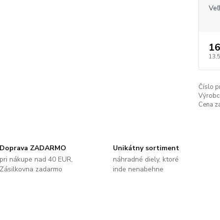
Veľ
16
13,
Číslo p
Výrobc
Cena za
Doprava ZADARMO
Unikátny sortiment
pri nákupe nad 40 EUR,
náhradné diely, ktoré
Zásilkovna zadarmo
inde nenabehne