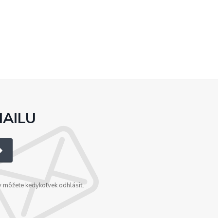
MAILU
v môžete kedykoľvek odhlásiť.