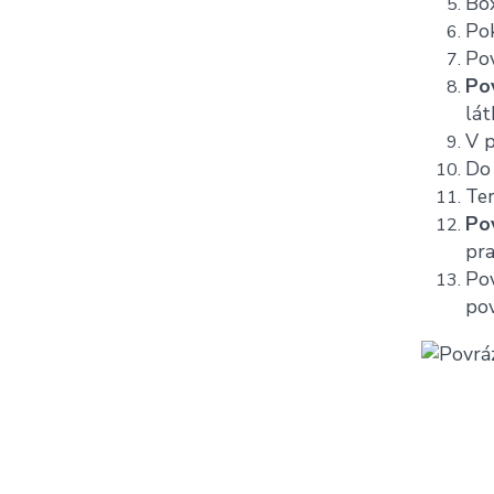
Box
Pok
Pov
Po
lát
V 
Do
Ter
Po
pra
Pov
pov