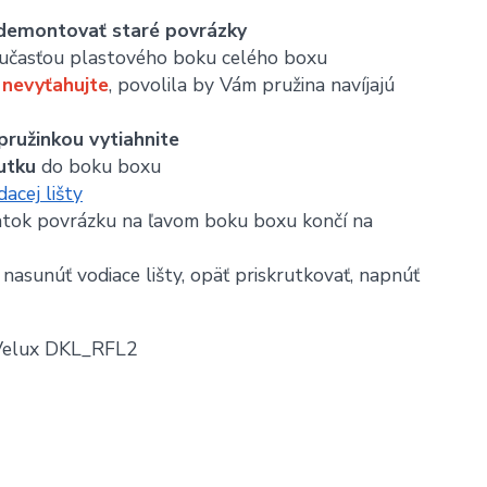
demontovať staré povrázky
současťou plastového boku celého boxu
 nevyťahujte
, povolila by Vám pružina navíjajú
pružinkou vytiahnite
utku
do boku boxu
acej lišty
atok povrázku na ľavom boku boxu končí na
nasunúť vodiace lišty, opäť priskrutkovať, napnúť