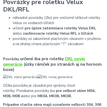
Povrázky pre roletku Velux
DKL/RFL
náhradné povrázky (2ks) pre vnútorné látkové roletky
Velux vo vodiacich lištách
určené
pre úplne zatemniace roletky Velux DKL
alebo
zasťinovacie roletky Velux RFL v lištách
povrázky sú zakončené plastovým zásunom v pružinou
a na druhej strane plastovým "T" zácvakom
určené iba pre roletky
DKL novej
Povrázky
generácie
(úzky rámček po stranách aj na hornom
boxe)
Dĺžka povrázku je zásadná pre správny chod
roletky.
Ponúkame povrázky iba
pre veľkosť okien M04,
M06, M08
alebo pre
MK04, MK06, MK08.
Prípadne staršie okna majú označenie veľkosti 304, 306