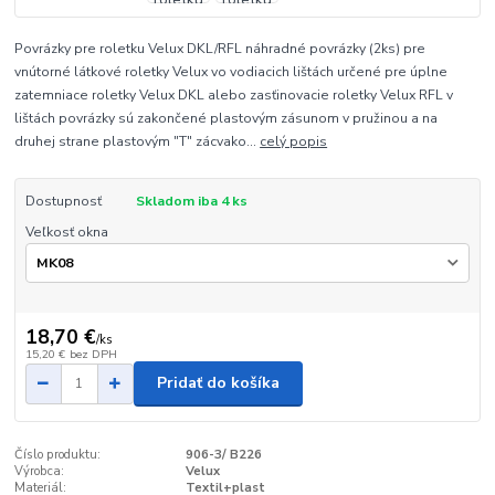
Povrázky pre roletku Velux DKL/RFL náhradné povrázky (2ks) pre
vnútorné látkové roletky Velux vo vodiacich lištách určené pre úplne
zatemniace roletky Velux DKL alebo zasťinovacie roletky Velux RFL v
lištách povrázky sú zakončené plastovým zásunom v pružinou a na
druhej strane plastovým "T" zácvako...
celý popis
Dostupnosť
Skladom iba 4 ks
Veľkosť okna
18,70 €
/
ks
15,20 €
bez DPH
Pridať do košíka
Číslo produktu:
906-3/ B226
Výrobca:
Velux
Materiál:
Textil+plast