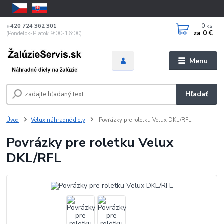
0
ks
+420 724 362 301
za
0 €
(Pondelok-Piatok 9:00-16:00)
Menu
Hľadať
Úvod
Velux náhradné diely
Povrázky pre roletku Velux DKL/RFL
Povrázky pre roletku Velux
DKL/RFL