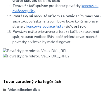
vráťte skrutku
do boku boxu
Teraz už stačí správne pretiahnuť povrázky
koncovkou
ovládacej lišty
Povrázky sú
napnuté
krížom za ovládacím madlom
-
začiatok povrázku na ľavom boku boxu končí na pravej
strane v
koncovke vodiacej lišty
(
viď obrázok
)
Povrázky máte pripravené a teraz stačí box nacvaknúť
späť, nasunúť vodiace lišty, opäť priskrutkovať, napnúť
povrázky a všetko by malo fungovať
Tovar zaradený v kategóriách
Velux náhradné diely