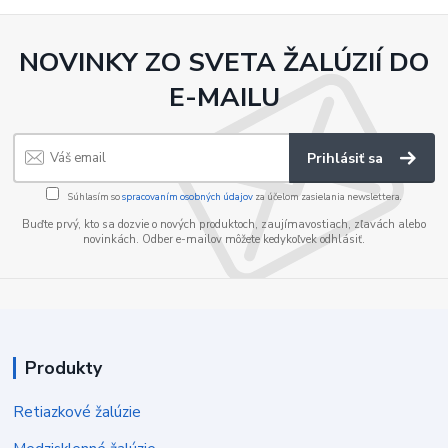
NOVINKY ZO SVETA ŽALÚZIÍ DO
E-MAILU
Prihlásiť sa
Súhlasím so
spracovaním osobných údajov
za účelom zasielania newslettera.
Buďte prvý, kto sa dozvie o nových produktoch, zaujímavostiach, zľavách alebo
novinkách. Odber e-mailov môžete kedykoľvek odhlásiť.
Produkty
Retiazkové žalúzie