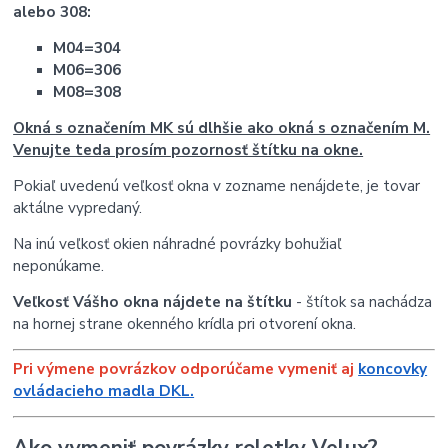
alebo 308:
M04=304
M06=306
M08=308
Okná s označením MK sú dlhšie ako okná s označením M.
Venujte teda prosím pozornosť štítku na okne.
Pokiaľ uvedenú veľkosť okna v zozname nenájdete, je tovar
aktálne vypredaný.
Na inú veľkosť okien náhradné povrázky bohužiaľ
neponúkame.
Veľkosť Vášho okna nájdete na štítku
- štítok sa nachádza
na hornej strane okenného krídla pri otvorení okna.
Pri výmene povrázkov odporúčame vymeniť aj
koncovky
ovládacieho madla DKL.