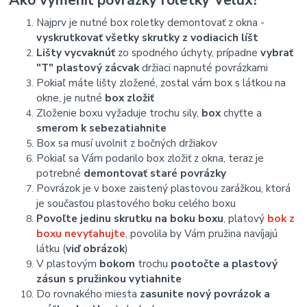
Ako vymeniť povrázky roletky Velux?
Najprv je nutné box roletky demontovať z okna -
vyskrutkovať všetky skrutky z vodiacich líšt
Lišty vycvaknúť
zo spodného úchyty, prípadne
vybrať
"T" plastový zácvak
držiaci napnuté povrázkami
Pokiaľ máte lišty zložené, zostal vám box s látkou na
okne, je nutné
box zložiť
Zloženie boxu vyžaduje trochu sily,
box
chyťte a
smerom k sebe
zatiahnite
Box sa musí uvolnit z bočných držiakov
Pokiaľ sa Vám podarilo box zložiť z okna, teraz je
potrebné
demontovať staré povrázky
Povrázok je v boxe zaistený plastovou zarážkou, ktorá
je současťou plastového boku celého boxu
Povoľte jedinu skrutku na boku boxu
, platový
bok z
boxu nevyťahujte
, povolila by Vám pružina navíjajú
látku (
viď obrázok
)
V plastovým
bokom
trochu
pootočte a plastový
zásun s pružinkou vytiahnite
Do rovnakého miesta
zasunite nový povrázok a