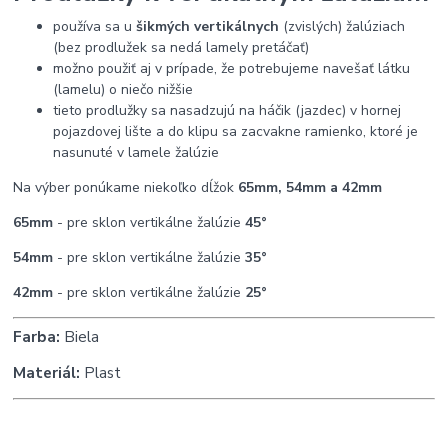
používa sa u
šikmých vertikálnych
(zvislých) žalúziach
(bez prodlužek sa nedá lamely pretáčať)
možno použiť aj v prípade, že potrebujeme navešať látku
(lamelu) o niečo nižšie
tieto prodlužky sa nasadzujú na háčik (jazdec) v hornej
pojazdovej lište a do klipu sa zacvakne ramienko, ktoré je
nasunuté v lamele žalúzie
Na výber ponúkame niekoľko dĺžok
65mm, 54mm a 42mm
65mm
- pre sklon vertikálne žalúzie
45°
54mm
- pre sklon vertikálne žalúzie
35°
42mm
- pre sklon vertikálne žalúzie
25°
Farba:
Biela
Materiál:
Plast