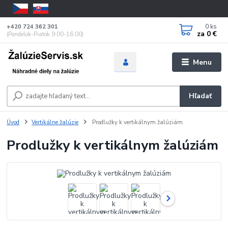
0
ks
+420 724 362 301
za
0 €
(Pondelok-Piatok 9:00-16:00)
Menu
Hľadať
Úvod
Vertikálne žalúzie
Prodlužky k vertikálnym žalúziám
Prodlužky k vertikálnym žalúziám