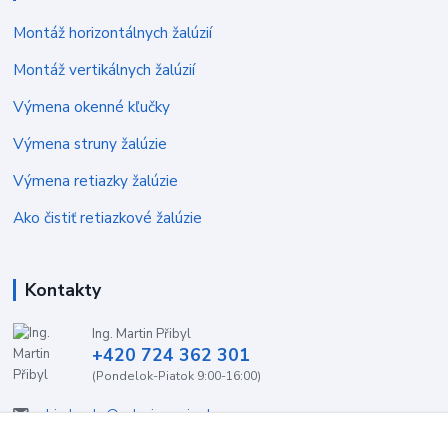
Montáž horizontálnych žalúzií
Montáž vertikálnych žalúzií
Výmena okenné kľučky
Výmena struny žalúzie
Výmena retiazky žalúzie
Ako čistiť retiazkové žalúzie
Kontakty
Ing. Martin Přibyl
+420 724 362 301
(Pondelok-Piatok 9:00-16:00)
objednavky@zaluzieservis.sk