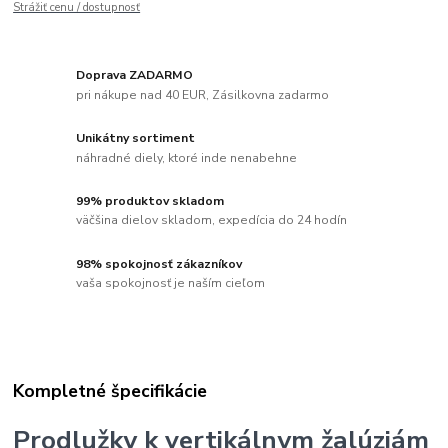
Strážiť cenu / dostupnosť
Doprava ZADARMO
pri nákupe nad 40 EUR, Zásilkovna zadarmo
Unikátny sortiment
náhradné diely, ktoré inde nenabehne
99% produktov skladom
väčšina dielov skladom, expedícia do 24 hodín
98% spokojnosť zákazníkov
vaša spokojnosť je naším cieľom
Kompletné špecifikácie
Prodlužky k vertikálnym žalúziám