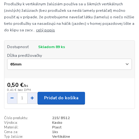
Prodlužky k vertikálnym žalúziám používa sa u šikmých vertikálnych
(zvislých) žalúziach (bez prodlužek sa nedá lamely pretáčať) možno
použiť aj v prípade, že potrebujeme navešať látku (lamelu) o niečo nižšie
tieto prodlužky sa nasadzujú na háčik (jazdec) v hornej pojazdovej lište a
do klipu sa zacv...
celý popis
Dostupnosť
Skladom 89 ks
Dĺžka predlžovačky
0,50 €
/
ks
0,41 €
bez DPH
Pridať do košíka
Číslo produktu:
215/ B512
Výrobca:
Kasko
Materiál:
Plast
Cena za:
1ks
Typ žalúzie:
Vertikálne