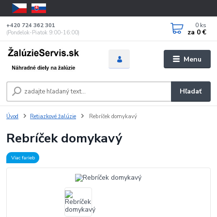
0
ks
+420 724 362 301
za
0 €
(Pondelok-Piatok 9:00-16:00)
Menu
Hľadať
Úvod
Retiazkové žalúzie
Rebríček domykavý
Rebríček domykavý
Viac farieb