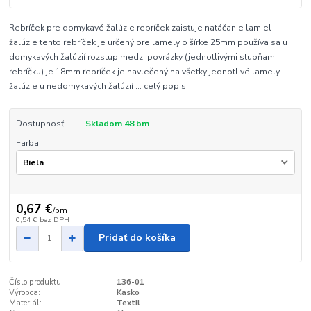
Rebríček pre domykavé žalúzie rebríček zaisťuje natáčanie lamiel
žalúzie tento rebríček je určený pre lamely o šírke 25mm používa sa u
domykavých žalúzií rozstup medzi povrázky (jednotlivými stupňami
rebríčku) je 18mm rebríček je navlečený na všetky jednotlivé lamely
žalúzie u nedomykavých žalúzií ...
celý popis
Dostupnosť
Skladom 48 bm
Farba
0,67 €
/
bm
0,54 €
bez DPH
Pridať do košíka
Číslo produktu:
136-01
Výrobca:
Kasko
Materiál:
Textil