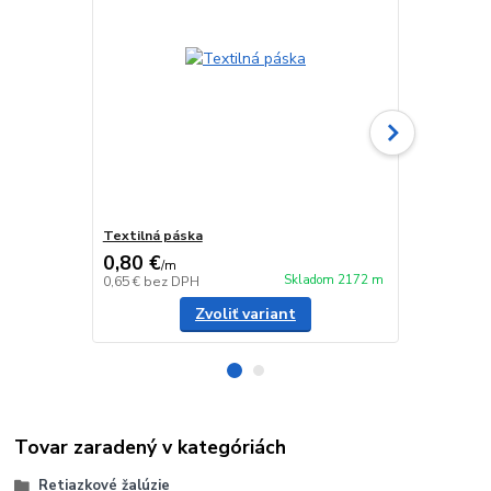
Textilná páska
Spona rebrí
0,80 €
0,50 €
/
m
/
ks
Skladom 2172 m
0,65 €
bez DPH
0,41 €
bez D
Zvoliť variant
Tovar zaradený v kategóriách
Retiazkové žalúzie