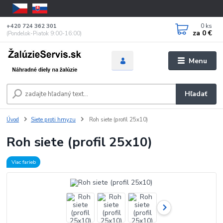
0
ks
+420 724 362 301
za
0 €
(Pondelok-Piatok 9:00-16:00)
Menu
Hľadať
Úvod
Siete proti hmyzu
Roh siete (profil 25x10)
Roh siete (profil 25x10)
Viac farieb