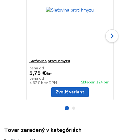
Sieťovina proti hmyzu
Obrtlík
cena od
5,75 €
/
bm
0,25 €
cena od
/
ks
Skladom 124 bm
4,67 €
bez DPH
0,20 €
bez D
Zvoliť variant
Tovar zaradený v kategóriách