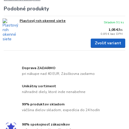
Podobné produkty
Plastový roh okenné siete
Skladom 91 ks
1,05 €
/
ks
0,85 €
bez DPH
Zvoliť variant
Doprava ZADARMO
pri nákupe nad 40 EUR, Zásilkovna zadarmo
Unikátny sortiment
náhradné diely, ktoré inde nenabehne
99% produktov skladom
väčšina dielov skladom, expedícia do 24 hodín
98% spokojnosť zákazníkov