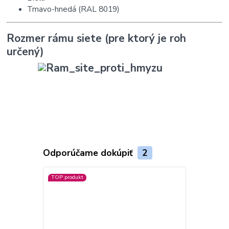
Tmavo-hnedá (RAL 8019)
Rozmer rámu siete (pre ktorý je roh
určený)
Odporúčame dokúpiť
2
TOP produkt
TOP produkt
Viac farieb