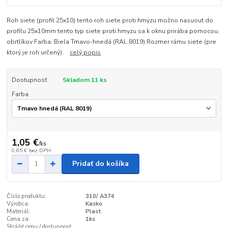
Roh siete (profil 25x10) tento roh siete proti hmyzu možno nasuout do
profilu 25x10mm tento typ siete proti hmyzu sa k oknu prirába pomocou,
obrtlíkov Farba: Biela Tmavo-hnedá (RAL 8019) Rozmer rámu siete (pre
ktorý je roh určený)
celý popis
Dostupnosť
Skladom 11 ks
Farba
1,05 €
/
ks
0,85 €
bez DPH
Pridať do košíka
Číslo produktu:
310/ A374
Výrobca:
Kasko
Materiál:
Plast
Cena za:
1ks
Strážiť cenu / dostupnosť