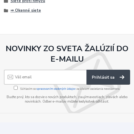
Siete proti hmyzu
⇒ Okenné siete
NOVINKY ZO SVETA ŽALÚZIÍ DO
E-MAILU
Prihlásiť sa
Súhlasím so
spracovaním osobných údajov
za účelom zasielania newslettera.
Buďte prvý, kto sa dozvie o nových produktoch, zaujímavostiach, zľavách alebo
novinkách. Odber e-mailov môžete kedykoľvek odhlásiť.