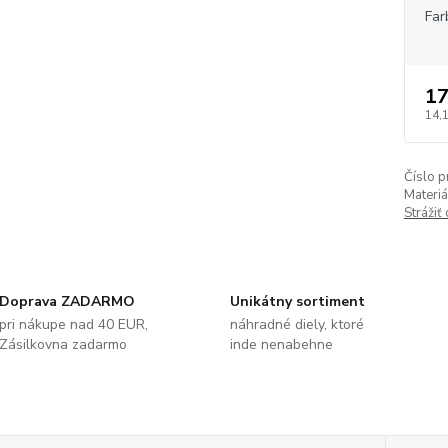
Far
17
14,
Číslo p
Materiá
Strážiť
Doprava ZADARMO
Unikátny sortiment
pri nákupe nad 40 EUR,
náhradné diely, ktoré
Zásilkovna zadarmo
inde nenabehne