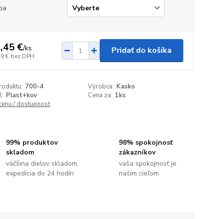
ba
,45 €
/
ks
Pridať do košíka
19 €
bez DPH
roduktu:
700-4
Výrobca:
Kasko
l:
Plast+kov
Cena za:
1ks
 cenu / dostupnosť
99% produktov
98% spokojnosť
skladom
zákazníkov
väčšina dielov skladom,
vaša spokojnosť je
expedícia do 24 hodín
naším cieľom