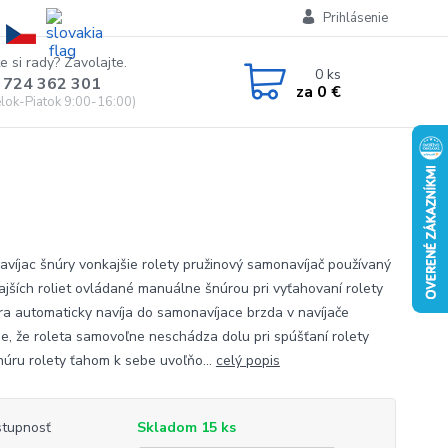
Prihlásenie
e si rady? Zavolajte.
0
ks
 724 362 301
za
0 €
lok-Piatok 9:00-16:00)
víjac šnúry vonkajšie rolety pružinový samonavíjač používaný
ajších roliet ovládané manuálne šnúrou pri vyťahovaní rolety
ra automaticky navíja do samonavíjace brzda v navíjače
je, že roleta samovoľne neschádza dolu pri spúšťaní rolety
šnúru rolety ťahom k sebe uvoľňo...
celý popis
tupnosť
Skladom 15 ks