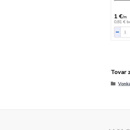
1 €
/
m
0,81 €
b
Tovar 
Vonka