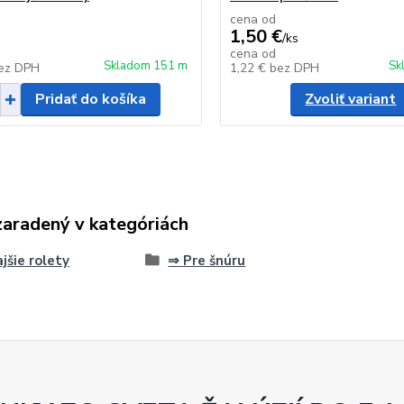
cena od
1,50 €
/
ks
cena od
Skladom 151 m
Sk
ez DPH
1,22 €
bez DPH
Pridať do košíka
Zvoliť variant
zaradený v kategóriách
jšie rolety
⇒ Pre šnúru