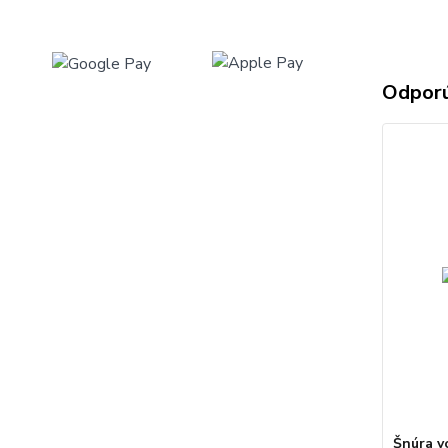
Odpor
Šnúra v