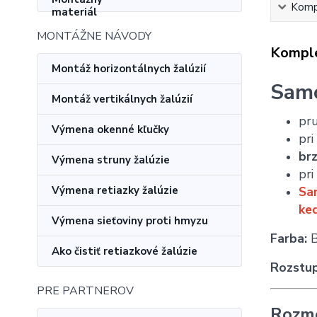
Kompl
MONTÁŽNE NÁVODY
Komple
Montáž horizontálnych žalúzií
Samo
Montáž vertikálnych žalúzií
pru
Výmena okenné kľučky
pri
br
Výmena struny žalúzie
pri
Výmena retiazky žalúzie
Sam
ked
Výmena sieťoviny proti hmyzu
Farba:
B
Ako čistiť retiazkové žalúzie
Rozstup
PRE PARTNEROV
Rozm