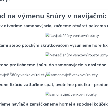
d na výmenu šnúry v navíjačmi:
rv otvoríme samonavíjacia, začneme otvárať palcema
šťami alebo plochým skrutkovačom vysunieme hore fix
edne pretiahneme šnúru do samonavíjacie a následne uc
edne fixáciu zatlačíme späť, uvoľníme poistku - predp
rieme navíjač a zamáčkeneme hornej a spodnej kolíček 