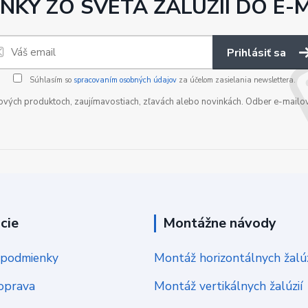
NKY ZO SVETA ŽALÚZIÍ DO E-
Prihlásiť sa
Súhlasím so
spracovaním osobných údajov
za účelom zasielania newslettera.
nových produktoch, zaujímavostiach, zľavách alebo novinkách. Odber e-mailo
cie
Montážne návody
podmienky
Montáž horizontálnych žalúz
oprava
Montáž vertikálnych žalúzií