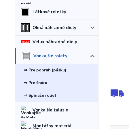
Látkové roletky
Okná náhradné diely
Velux náhradné diely
Vonkajšie rolety
⇒ Pre popruh (pásku)
⇒ Pre šnúru
⇒ Spínače roliet
Vonkajšie žalúzie
Montážny materiál