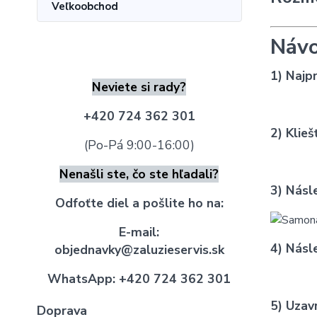
Veľkoobchod
Návo
1) Najp
Neviete si rady?
+420 724 362 301
2) Klie
(Po-Pá 9:00-16:00)
Nenašli ste, čo ste hľadali?
3) Násl
Odfoťte diel a pošlite ho na:
E-mail:
4) Násl
objednavky@zaluzieservis.sk
WhatsApp:
+420 724 362 301
5) Uzav
Doprava