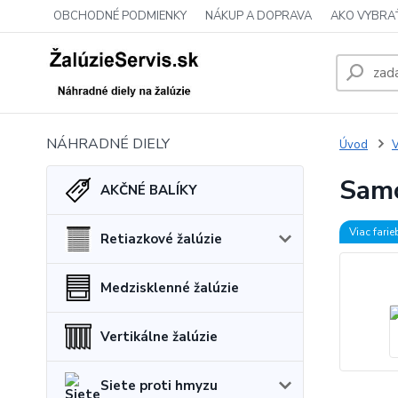
OBCHODNÉ PODMIENKY
NÁKUP A DOPRAVA
AKO VYBRA
NÁHRADNÉ DIELY
Úvod
V
Samo
AKČNÉ BALÍKY
Viac farie
Retiazkové žalúzie
Medzisklenné žalúzie
Vertikálne žalúzie
Siete proti hmyzu