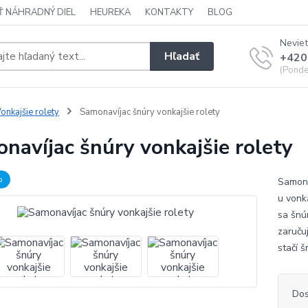
Ť NÁHRADNÝ DIEL
HEUREKA
KONTAKTY
BLOG
Neviet
Hľadať
+420
(Ponde
onkajšie rolety
Samonavíjac šnúry vonkajšie rolety
navíjac šnúry vonkajšie rolety
b
Samona
u vonk
sa šnú
zaruču
stačí 
Dos