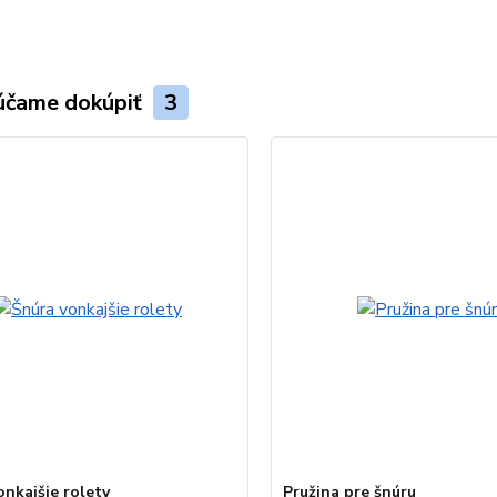
účame dokúpiť
3
onkajšie rolety
Pružina pre šnúru