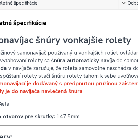
etné špecifikácie
Odpo
tné špecifikácie
navíjac šnúry vonkajšie rolety
žinový samonavíjač používaný u vonkajších roliet ovlá
 vyťahovaní rolety sa
šnúra automaticky navíja
do samon
zda
v navíjače zaručuje, že roleta samovoľne neschádza d
 spúšťaní rolety stačí šnúru rolety ťahom k sebe uvoľňov
onavíjací je dodávaný s predpnutou pružinou zaistený p
y je do navíjača navlečená šnúra
iela
 otvorov pre skrutky:
147,5mm
ery: