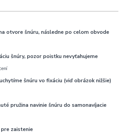
 na otvore šnúru, následne po celom obvode
áciu šnúry, pozor poistku nevyťahujeme
hytíme šnúru vo fixáciu (viď obrázok nižšie)
nuté pružina navinie šnúru do samonavíjacie
pre zaistenie