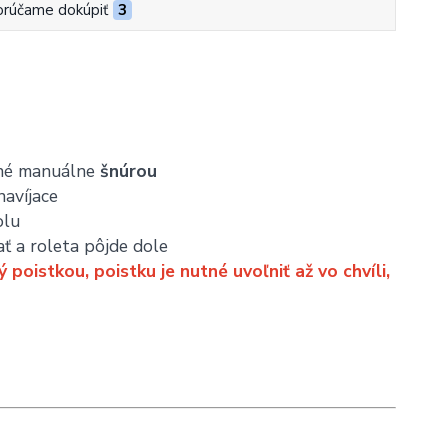
rúčame dokúpiť
3
dané manuálne
šnúrou
avíjace
olu
ať a roleta pôjde dole
oistkou, poistku je nutné uvoľniť až vo chvíli,