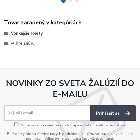
Tovar zaradený v kategóriách
Vonkajšie rolety
⇒ Pre šnúru
NOVINKY ZO SVETA ŽALÚZIÍ DO
E-MAILU
Prihlásiť sa
Súhlasím so
spracovaním osobných údajov
za účelom zasielania newslettera.
Buďte prvý, kto sa dozvie o nových produktoch, zaujímavostiach, zľavách alebo
novinkách. Odber e-mailov môžete kedykoľvek odhlásiť.