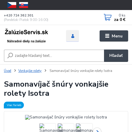
0
ks
+420 724 362 301
za
0 €
(Pondelok-Piatok 9:00-16:00)
Menu
Hľadať
Úvod
Vonkajšie rolety
Samonavíjač šnúry vonkajšie rolety Isotra
Samonavíjač šnúry vonkajšie
rolety Isotra
Viac farieb