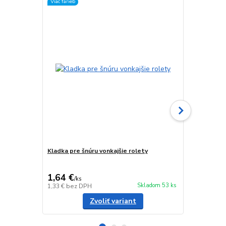
Viac farieb
Kladka pre šnúru vonkajšie rolety
Pružina pre 
cena od
1,50 €
/
ks
1,64 €
/
ks
cena od
Skladom 53 ks
1,33 €
bez DPH
1,22 €
bez D
Zvoliť variant