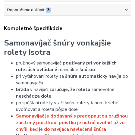
Odporúčame dokúpiť
3
Kompletné špecifikácie
Samonavíjač šnúry vonkajšie
rolety Isotra
pružinový samonavíjač
používaný pri vonkajších
roletách ovládané
manuálne
šnúrou
pri vyťahovaní rolety sa
šnúra automaticky navíja
do
samonavíjača
brzda
v navíjači
zaručuje, že roleta
samovoľne
neschádza dole
pri spúšťaní rolety stačí šnúru rolety ťahom k sebe
uvoľňovať a roleta pôjde dole
Samonavíjač je dodávaný s predopnutou pružinou
zaistený poistkou, poistku je nutné uvoľniť až vo
chvíli, keď je do navíjača navlečená šnúra