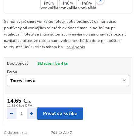
Samonavíjač šnúry vonkajšie rolety Isotra pružinový samonavíjač
používaný pri vonkajších roletách ovládané manuálne šnúrou pri
vyťahovaní rolety sa šnúra automaticky navíja do samonavíjača brzda v
navíjači zaručuje, že roleta samovoľne neschádza dole pri spúšťaní
rolety stačí šnúru rolety ťahom k s...
celý popis
Dostupnosť
Skladom iba 4 ks
Farba
14,65 €
/
ks
11,91 €
bez DPH
Pridať do košíka
Číslo produktu:
701-1/ A447