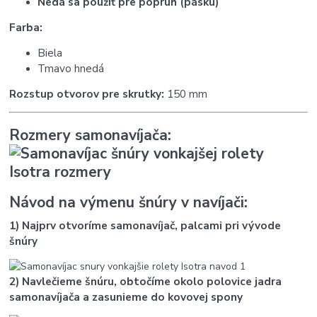
Nedá sa použiť pre popruh (pásku)
Farba:
Biela
T
mavo hnedá
Rozstup otvorov pre skrutky:
150 mm
Rozmery samonavíjača:
Návod na výmenu šnúry v navíjači:
1) Najprv otvoríme samonavíjač, palcami pri vývode
šnúry
2) Navlečieme šnúru, obtočíme okolo polovice jadra
samonavíjača a zasunieme do kovovej spony