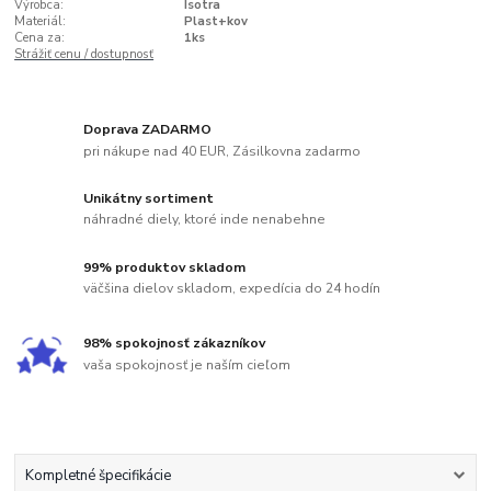
Výrobca:
Isotra
Materiál:
Plast+kov
Cena za:
1ks
Strážiť cenu / dostupnosť
Doprava ZADARMO
pri nákupe nad 40 EUR, Zásilkovna zadarmo
Unikátny sortiment
náhradné diely, ktoré inde nenabehne
99% produktov skladom
väčšina dielov skladom, expedícia do 24 hodín
98% spokojnosť zákazníkov
vaša spokojnosť je naším cieľom
Kompletné špecifikácie