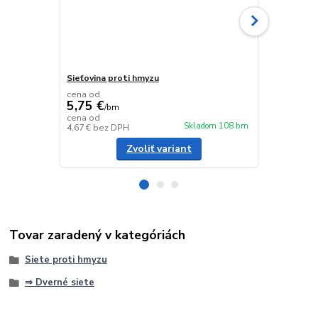
Sieťovina proti hmyzu
Magnet k dv
cena od
5,75 €
/
bm
1,90 €
cena od
/
ks
Skladom 108 bm
4,67 €
bez DPH
1,54 €
bez D
Zvoliť variant
Tovar zaradený v kategóriách
Siete proti hmyzu
⇒ Dverné siete