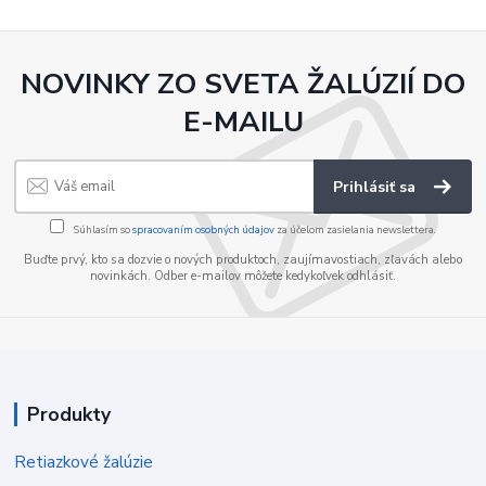
NOVINKY ZO SVETA ŽALÚZIÍ DO
E-MAILU
Prihlásiť sa
Súhlasím so
spracovaním osobných údajov
za účelom zasielania newslettera.
Buďte prvý, kto sa dozvie o nových produktoch, zaujímavostiach, zľavách alebo
novinkách. Odber e-mailov môžete kedykoľvek odhlásiť.
Produkty
Retiazkové žalúzie