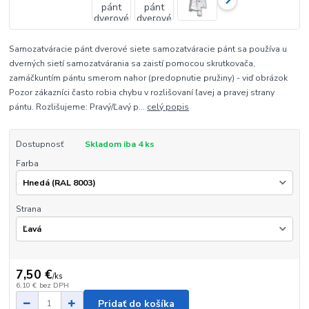
Samozatváracie pánt dverové siete samozatváracie pánt sa používa u
dverných sietí samozatvárania sa zaistí pomocou skrutkovača,
zamáčkuntím pántu smerom nahor (predopnutie pružiny) - viď obrázok
Pozor zákazníci často robia chybu v rozlišovaní ľavej a pravej strany
pántu. Rozlišujeme: Pravý/Ľavý p...
celý popis
Dostupnosť
Skladom iba 4 ks
Farba
Strana
7,50 €
/
ks
6,10 €
bez DPH
Pridať do košíka