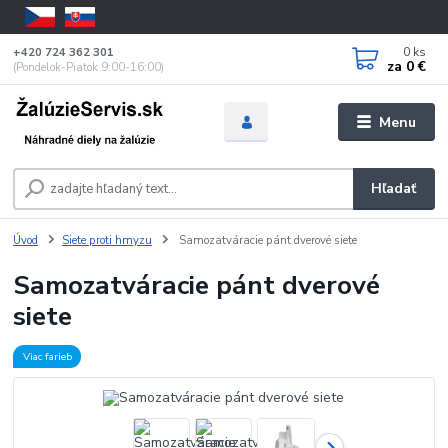
0
ks
+420 724 362 301
za
0 €
(Pondelok-Piatok 9:00-16:00)
Menu
Hľadať
Úvod
Siete proti hmyzu
Samozatváracie pánt dverové siete
Samozatváracie pánt dverové
siete
Viac farieb