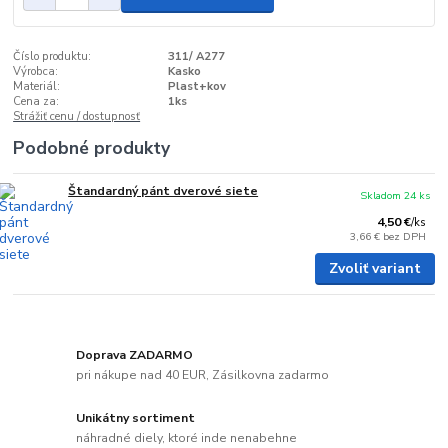
Číslo produktu:
311/ A277
Výrobca:
Kasko
Materiál:
Plast+kov
Cena za:
1ks
Strážiť cenu / dostupnosť
Podobné produkty
Štandardný pánt dverové siete
Skladom 24 ks
4,50 €
/
ks
3,66 €
bez DPH
Zvoliť variant
Doprava ZADARMO
pri nákupe nad 40 EUR, Zásilkovna zadarmo
Unikátny sortiment
náhradné diely, ktoré inde nenabehne