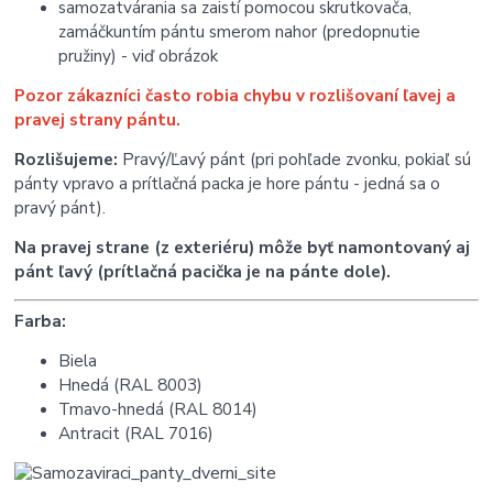
samozatvárania sa zaistí pomocou skrutkovača,
zamáčkuntím pántu smerom nahor (predopnutie
pružiny) - viď obrázok
Pozor zákazníci často robia chybu v rozlišovaní ľavej a
pravej strany pántu.
Rozlišujeme:
Pravý/Ľavý pánt (pri pohľade zvonku, pokiaľ sú
pánty vpravo a prítlačná packa je hore pántu - jedná sa o
pravý pánt).
Na pravej strane (z exteriéru) môže byť namontovaný aj
pánt ľavý (prítlačná pacička je na pánte dole).
Farba:
Biela
Hnedá (RAL 8003)
Tmavo-hnedá (RAL 8014)
Antracit (RAL 7016)