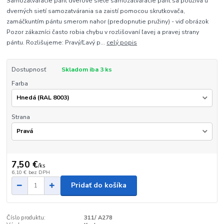
Samozatváracie pánt dverové siete samozatváracie pánt sa používa u
dverných sietí samozatvárania sa zaistí pomocou skrutkovača,
zamáčkuntím pántu smerom nahor (predopnutie pružiny) - viď obrázok
Pozor zákazníci často robia chybu v rozlišovaní ľavej a pravej strany
pántu. Rozlišujeme: Pravý/Ľavý p...
celý popis
Dostupnosť
Skladom iba 3 ks
Farba
Strana
7,50 €
/
ks
6,10 €
bez DPH
Pridať do košíka
Číslo produktu:
311/ A278