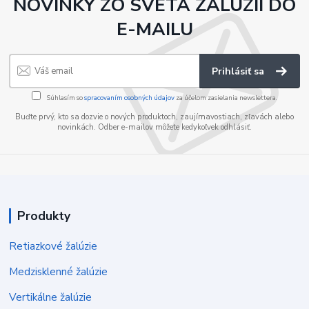
NOVINKY ZO SVETA ŽALÚZIÍ DO
E-MAILU
Prihlásiť sa
Súhlasím so
spracovaním osobných údajov
za účelom zasielania newslettera.
Buďte prvý, kto sa dozvie o nových produktoch, zaujímavostiach, zľavách alebo
novinkách. Odber e-mailov môžete kedykoľvek odhlásiť.
Produkty
Retiazkové žalúzie
Medzisklenné žalúzie
Vertikálne žalúzie