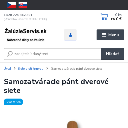
0
ks
+420 724 362 301
za
0 €
(Pondelok-Piatok 9:00-16:00)
Menu
Hľadať
Úvod
Siete proti hmyzu
Samozatváracie pánt dverové siete
Samozatváracie pánt dverové
siete
Viac farieb