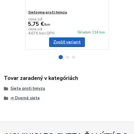
Sieťovina proti hmyzu
Magnet k dv
cena od
5,75 €
/
bm
1,90 €
cena od
/
ks
Skladom 114 bm
4,67 €
bez DPH
1,54 €
bez D
Zvoliť variant
Tovar zaradený v kategóriách
Siete proti hmyzu
⇒ Dverné siete