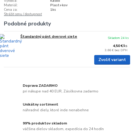
Výrobca:
Kasko
Materiál:
Plast+kov
Cena za:
1ks
Strážiť cenu / dostupnosť
Podobné produkty
Štandardný pánt dverové siete
Skladom 24 ks
4,50 €
/
ks
3,66 €
bez DPH
Zvoliť variant
Doprava ZADARMO
pri nákupe nad 40 EUR, Zásilkovna zadarmo
Unikátny sortiment
náhradné diely, ktoré inde nenabehne
99% produktov skladom
väčšina dielov skladom, expedícia do 24 hodín