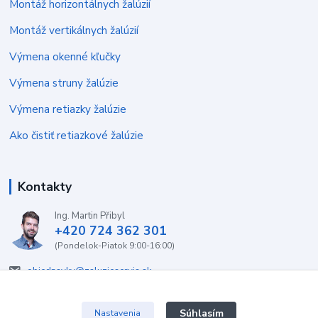
Montáž horizontálnych žalúzií
Montáž vertikálnych žalúzií
Výmena okenné kľučky
Výmena struny žalúzie
Výmena retiazky žalúzie
Ako čistiť retiazkové žalúzie
Kontakty
Ing. Martin Přibyl
+420 724 362 301
(Pondelok-Piatok 9:00-16:00)
objednavky@zaluzieservis.sk
Súhlasím
Nastavenia