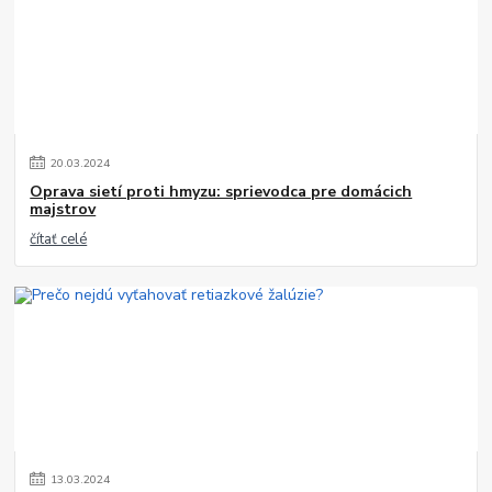
20
.
03
.
2024
Oprava sietí proti hmyzu: sprievodca pre domácich
majstrov
čítať celé
13
.
03
.
2024