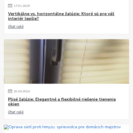
17
.
01
.
2025
Vertikálne vs. horizontálne žalúzie: Ktoré sú pre váš
interiér lepšie?
čítať celé
10
.
04
.
2024
Plisé žalúzie: Elegantné a flexibilné riešenie tienenia
okien
čítať celé