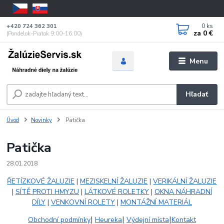
0
ks
+420 724 362 301
za
0 €
(Pondelok-Piatok 9:00-16:00)
Menu
Hľadať
Úvod
Novinky
Patička
Patička
28.01.2018
ŘETÍZKOVÉ ŽALUZIE
|
MEZISKELNÍ ŽALUZIE
|
VERIKÁLNÍ ŽALUZIE
|
SÍTĚ PROTI HMYZU
|
LÁTKOVÉ ROLETKY
|
OKNA NÁHRADNÍ
DÍLY
|
VENKOVNÍ ROLETY
|
MONTÁŽNÍ MATERIÁL
|
|
|
Obchodní podmínky
Heureka
Výdejní místa
Kontakt