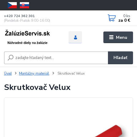
0
ks
+420 724 362 301
za
0 €
(Pondelok-Piatok 9:00-16:00)
Menu
Hľadať
Úvod
Montážny materiál
Skrutkovač Velux
Skrutkovač Velux