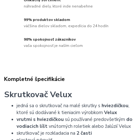
Unikátny sortiment
náhradné diely, ktoré inde nenabehne
99% produktov skladom
väčšina dielov skladom, expedícia do 24 hodín
98% spokojnosť zákazníkov
vaša spokojnosť je naším cieľom
Kompletné špecifikácie
Skrutkovač Velux
jedná sa o skrutkovač na malé skrutky s
hviezdičkou
,
ktoré sú dodávané k tieniacim výrobkom
Velux
vrutmi s hviezdičkou
sú používané predovšetkým
do
vodiacich líšt
vnútorných roletiek alebo žalúzií Velux
skrutkovač je rozkladacia na
2 časti
plastová rukoväť