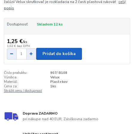
žalúzií Velux skrutkovač je rozkladacia na 2 časti plastová rukoväť
celý
popis
Dostupnosť
Skladom 12 ks
1,25 €
/
ks
1,02 €
bez DPH
Pridať do košíka
Číslo produktu:
907/ B108
Výrobca:
Velux
Materiál:
Plast+kov
Cena za:
1ks
Strážiť cenu / dostupnosť
Doprava ZADARMO
pri nákupe nad 40 EUR, Zásilkovna zadarmo