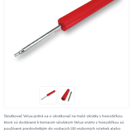
Skrutkovač Velux jedná sa o skrutkovač na malé skrutky s hviezdičkou,
ktoré sú dodávané k tieniacim výrobkom Velux vrutmi s hviezdičkou sú
používané predovšetkým do vodiacich líšt vnútorných roletiek alebo