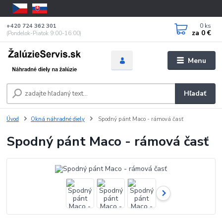
0
ks
+420 724 362 301
za
0 €
(Pondelok-Piatok 9:00-16:00)
Menu
Hľadať
Úvod
Okná náhradné diely
Spodný pánt Maco - rámová časť
Spodný pánt Maco - rámová časť