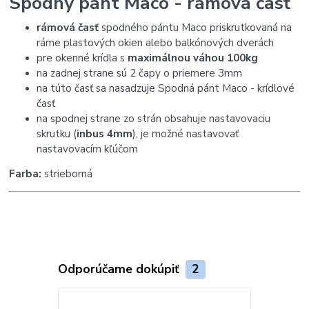
Spodný pánt Maco - rámová časť
rámová časť
spodného pántu Maco priskrutkovaná na
ráme plastových okien alebo balkónových dverách
pre okenné krídla s
maximálnou váhou 100kg
na zadnej strane sú 2 čapy o priemere 3mm
na túto časť sa nasadzuje Spodná pánt Maco - krídlové
časť
na spodnej strane zo strán obsahuje nastavovaciu
skrutku (
inbus 4mm
), je možné nastavovať
nastavovacím kľúčom
Farba:
strieborná
Odporúčame dokúpiť
2