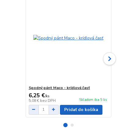
Spodný pánt Maco - krídlová časť
Horný pánt 
6,25 €
6,26 €
/
ks
/
ks
Skladom iba 5 ks
5,08 €
bez DPH
5,09 €
bez D
Pridať do košíka