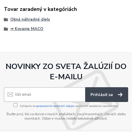
Tovar zaradený v kategóriách
Okná náhradné diely
⇒ Kovanie MACO
NOVINKY ZO SVETA ŽALÚZIÍ DO
E-MAILU
Prihlásiť sa
Súhlasím so
spracovaním osobných údajov
za účelom zasielania newslettera.
Buďte prvý, kto sa dozvie o nových produktoch, zaujímavostiach, zľavách alebo
novinkách. Odber e-mailov môžete kedykoľvek odhlásiť.