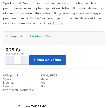
Spodný pánt Maco - rámová časť rámová časť spodného pántu Maco
priskrutkovaná na ráme plastových okien alebo balkónových dverách pre
okenné krídla s maximálnou váhou 100kg na zadnej strane sú 2 čapy o
priemere 3mm na túto časť sa nasadzuje Spodná pánt Maco - krídlové
časť na spodnej strane zo strá...
celý popis
Dostupnosť
Skladom 12 ks
6,25 €
/
ks
5,08 €
bez DPH
Pridať do košíka
Číslo produktu:
433-1/ B527
Výrobca:
Maco
Materiál:
Kov
Cena za:
1ks
Strážiť cenu / dostupnosť
Doprava ZADARMO