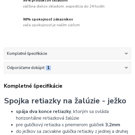
99% produktov skladom
väčšina dielov skladom, expedícia do 24 hodín
98% spokojnosť zákazníkov
vaša spokojnosť je naším cieľom
Kompletné špecifikácie
Odporúčame dokúpiť
1
Kompletné špecifikácie
Spojka retiazky na žalúzie - ježko
spája dva konce retiazky
, ktorým sa ovláda
horizontálne retiazková žalúzie
pre guličkový retiazka s priemerom guličiek
3,2mm
do ježkov sa zacvakne gulička retiazky z jednej a druhej