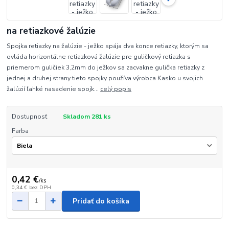
na retiazkové žalúzie
Spojka retiazky na žalúzie - ježko spája dva konce retiazky, ktorým sa
ovláda horizontálne retiazková žalúzie pre guličkový retiazka s
priemerom guličiek 3,2mm do ježkov sa zacvakne gulička retiazky z
jednej a druhej strany tieto spojky používa výrobca Kasko u svojich
žalúzií ľahké nasadenie spojk...
celý popis
Dostupnosť
Skladom 281 ks
Farba
0,42 €
/
ks
0,34 €
bez DPH
Pridať do košíka