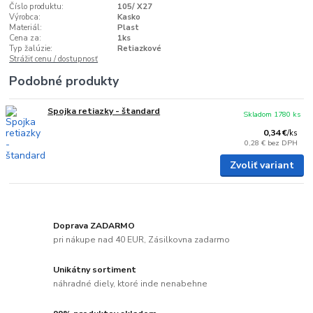
Číslo produktu:
105/ X27
Výrobca:
Kasko
Materiál:
Plast
Cena za:
1ks
Typ žalúzie:
Retiazkové
Strážiť cenu / dostupnosť
Podobné produkty
Spojka retiazky - štandard
Skladom 1780 ks
0,34 €
/
ks
0,28 €
bez DPH
Zvoliť variant
Doprava ZADARMO
pri nákupe nad 40 EUR, Zásilkovna zadarmo
Unikátny sortiment
náhradné diely, ktoré inde nenabehne