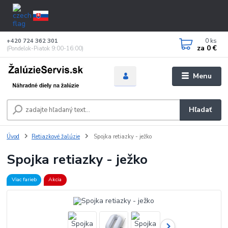
0
ks
+420 724 362 301
za
0 €
(Pondelok-Piatok 9:00-16:00)
Menu
Hľadať
Úvod
Retiazkové žalúzie
Spojka retiazky - ježko
Spojka retiazky - ježko
Viac farieb
Akcia