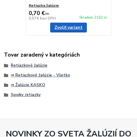
Retiazka žalúzie
0,70 €
/
m
Skladom 2162 m
0,57 €
bez DPH
Zvoliť variant
Tovar zaradený v kategóriách
Retiazkové žalúzie
⇒ Retiazkové žalúzie - Všetko
⇒ Žalúzie KASKO
Spojky retiazky
NOVINKY ZO SVETA ŽALÚZIÍ DO