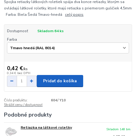
Spojka retiazky látkových roletiek spája dva konce retiazky, ktorým sa
ovládajú látkové roletky, ktoré majú retiazka s priemerom guličiek 4,5mm
Farba: Biela Šedá Tmavo-hnedá
celý popis
Dostupnosť
Skladom 64 ks
Farba
0,42 €
/
ks
0,34 €
bez DPH
Pridať do košíka
Číslo produktu:
604/ Y10
Strážiť cenu / dostupnosť
Podobné produkty
Retiazka na látkové roletky
Skladom 148 bm