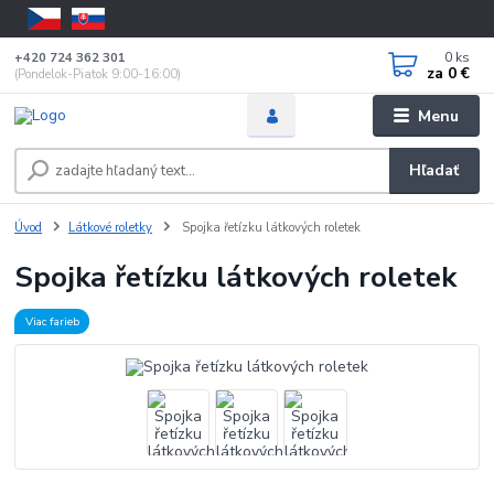
0
ks
+420 724 362 301
za
0 €
(Pondelok-Piatok 9:00-16:00)
Menu
Hľadať
Úvod
Látkové roletky
Spojka řetízku látkových roletek
Spojka řetízku látkových roletek
Viac farieb