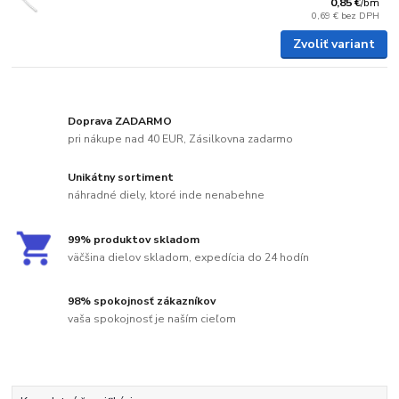
0,85 €
/
bm
0,69 €
bez DPH
Zvoliť variant
Doprava ZADARMO
pri nákupe nad 40 EUR, Zásilkovna zadarmo
Unikátny sortiment
náhradné diely, ktoré inde nenabehne
99% produktov skladom
väčšina dielov skladom, expedícia do 24 hodín
98% spokojnosť zákazníkov
vaša spokojnosť je naším cieľom