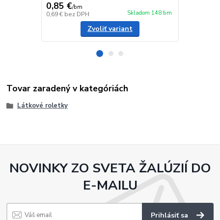
0,85 €
5,25 €
/
bm
/
ks
Skladom 148 bm
0,69 €
bez DPH
4,27 €
bez D
Zvoliť variant
Tovar zaradený v kategóriách
Látkové roletky
NOVINKY ZO SVETA ŽALÚZIÍ DO
E-MAILU
Prihlásiť sa