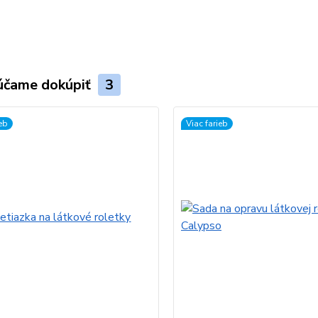
účame dokúpiť
3
ieb
Viac farieb