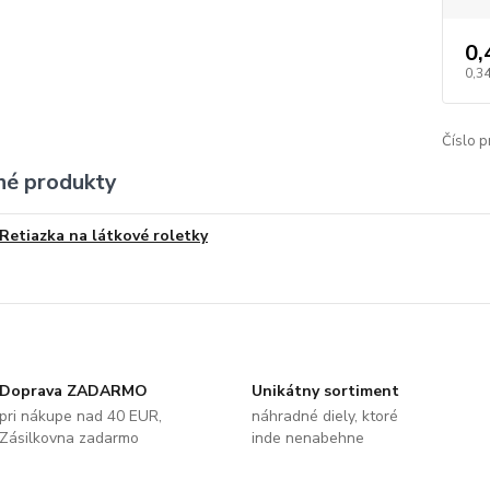
0,
0,34
Číslo p
é produkty
Retiazka na látkové roletky
Doprava ZADARMO
Unikátny sortiment
pri nákupe nad 40 EUR,
náhradné diely, ktoré
Zásilkovna zadarmo
inde nenabehne