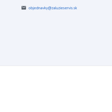
objednavky@zaluzieservis.sk
Vytvorené na
Eshop-rychlo.sk