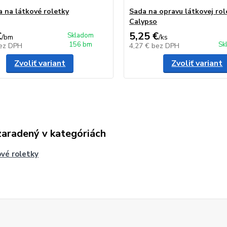
a na látkové roletky
Sada na opravu látkovej rol
Calypso
€
5,25 €
Skladom
/
bm
/
ks
156 bm
Sk
ez DPH
4,27 €
bez DPH
Zvoliť variant
Zvoliť variant
zaradený v kategóriách
vé roletky