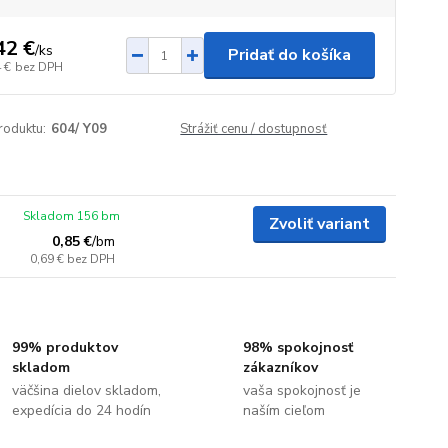
42 €
/
ks
Pridať do košíka
 €
bez DPH
roduktu:
604/ Y09
Strážiť cenu / dostupnosť
Skladom 156 bm
Zvoliť variant
0,85 €
/
bm
0,69 €
bez DPH
99% produktov
98% spokojnosť
skladom
zákazníkov
väčšina dielov skladom,
vaša spokojnosť je
expedícia do 24 hodín
naším cieľom