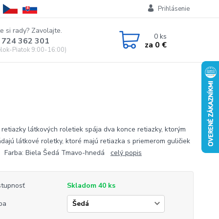
Prihlásenie
e si rady? Zavolajte.
0
ks
 724 362 301
za
0 €
lok-Piatok 9:00-16:00)
 retiazky látkových roletiek spája dva konce retiazky, ktorým
dajú látkové roletky, ktoré majú retiazka s priemerom guličiek
 Farba: Biela Šedá Tmavo-hnedá
celý popis
tupnosť
Skladom 40 ks
ba