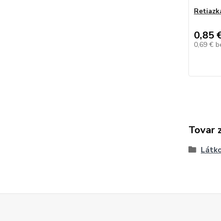
Retiazk
0,85 
0,69 €
b
Tovar 
Látko