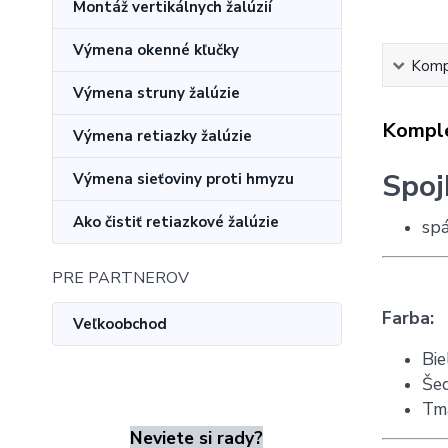
Montáž vertikálnych žalúzií
Výmena okenné kľučky
Kompl
Výmena struny žalúzie
Komple
Výmena retiazky žalúzie
Spoj
Výmena sieťoviny proti hmyzu
Ako čistiť retiazkové žalúzie
spá
PRE PARTNEROV
Farba:
Veľkoobchod
Bie
Še
Tm
Neviete si rady?