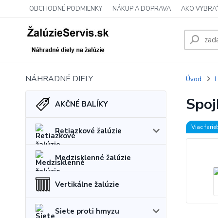
OBCHODNÉ PODMIENKY
NÁKUP A DOPRAVA
AKO VYBRA
NÁHRADNÉ DIELY
Úvod
L
Spoj
AKČNÉ BALÍKY
Viac farie
Retiazkové žalúzie
Medzisklenné žalúzie
Vertikálne žalúzie
Siete proti hmyzu