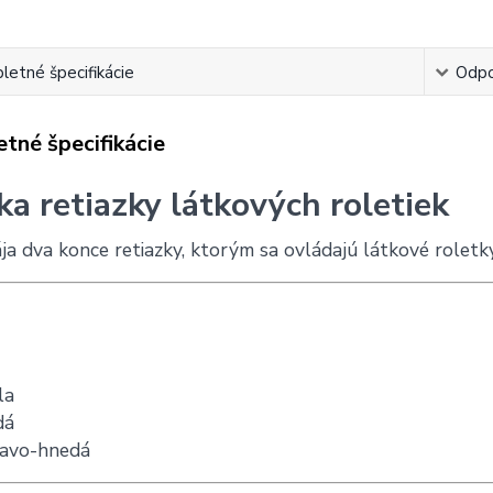
etné špecifikácie
Odpo
tné špecifikácie
ka retiazky látkových roletiek
ja dva konce retiazky, ktorým sa ovládajú látkové roletk
la
dá
avo-hnedá