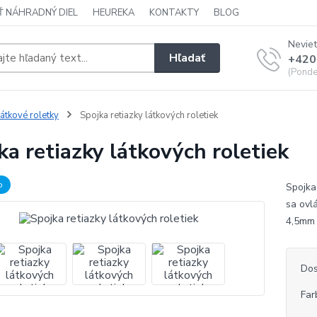
Ť NÁHRADNÝ DIEL
HEUREKA
KONTAKTY
BLOG
Neviet
Hľadať
+420
(Ponde
átkové roletky
Spojka retiazky látkových roletiek
ka retiazky látkových roletiek
b
Spojka
sa ovlá
4,5mm
Dos
Far