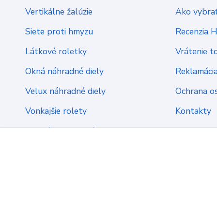
Vertikálne žalúzie
Ako vybrať
Siete proti hmyzu
Recenzia 
Látkové roletky
Vrátenie t
Okná náhradné diely
Reklamáci
Velux náhradné diely
Ochrana o
Vonkajšie rolety
Kontakty
Montážny materiál
2022 ŽalúzieServis.sk