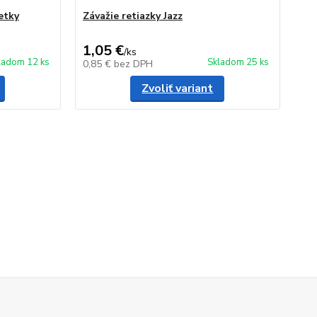
etky
Závažie retiazky Jazz
1,05 €
/
ks
ladom 12 ks
Skladom 25 ks
0,85 €
bez DPH
Zvoliť variant