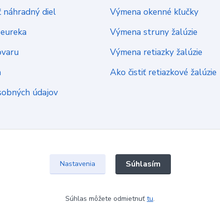
 náhradný diel
Výmena okenné kľučky
Heureka
Výmena struny žalúzie
ovaru
Výmena retiazky žalúzie
a
Ako čistiť retiazkové žalúzie
sobných údajov
Súhlasím
Nastavenia
Súhlas môžete odmietnuť
tu
.