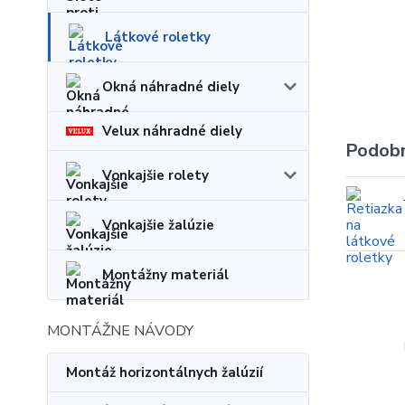
Látkové roletky
Okná náhradné diely
Velux náhradné diely
Podobn
Vonkajšie rolety
Vonkajšie žalúzie
Montážny materiál
MONTÁŽNE NÁVODY
Montáž horizontálnych žalúzií