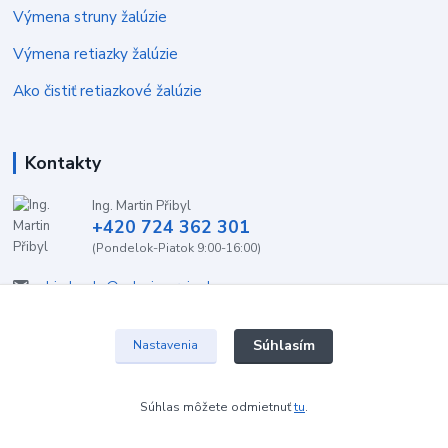
Výmena struny žalúzie
Výmena retiazky žalúzie
Ako čistiť retiazkové žalúzie
Kontakty
Ing. Martin Přibyl
+420 724 362 301
(Pondelok-Piatok 9:00-16:00)
objednavky@zaluzieservis.sk
Súhlasím
Nastavenia
2022 ŽalúzieServis.sk
Súhlas môžete odmietnuť
tu
.
Vytvorené na
Eshop-rychlo.sk