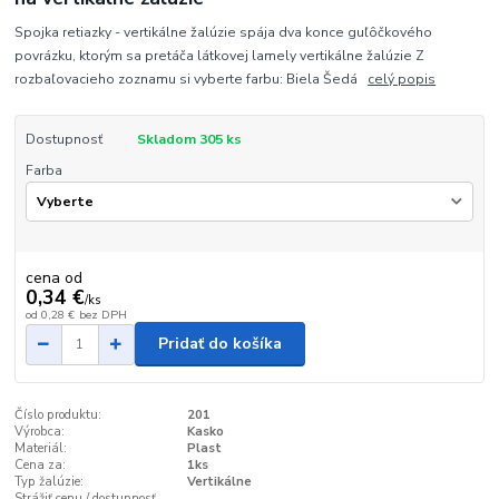
Spojka retiazky - vertikálne žalúzie spája dva konce guľôčkového
povrázku, ktorým sa pretáča látkovej lamely vertikálne žalúzie Z
rozbaľovacieho zoznamu si vyberte farbu: Biela Šedá
celý popis
Dostupnosť
Skladom 305 ks
Farba
cena od
0,34 €
/
ks
od
0,28 €
bez DPH
Pridať do košíka
Číslo produktu:
201
Výrobca:
Kasko
Materiál:
Plast
Cena za:
1ks
Typ žalúzie:
Vertikálne
Strážiť cenu / dostupnosť