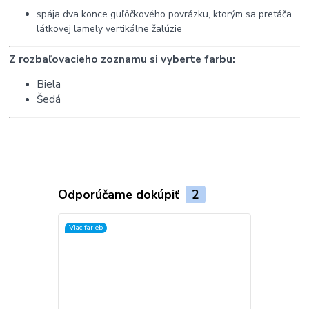
spája dva konce guľôčkového povrázku, ktorým sa pretáča
látkovej lamely vertikálne žalúzie
Z rozbaľovacieho zoznamu si vyberte farbu:
Biela
Šedá
Odporúčame dokúpiť
2
Viac farieb
Akcia