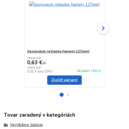
Spojovacie retiazka (lamely 127mm)
Spojovacie 
cena od
0,63 €
/
m
0,63 €
cena od
/
m
Skladom 148 m
0,51 €
bez DPH
0,51 €
bez D
Zvoliť variant
Tovar zaradený v kategóriách
Vertikálne žalúzie