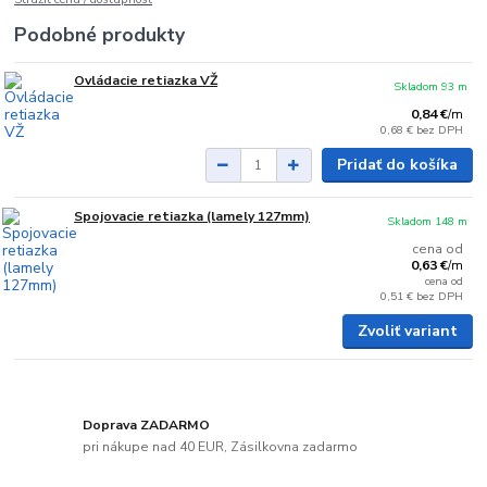
Podobné produkty
Ovládacie retiazka VŽ
Skladom 93 m
0,84 €
/
m
0,68 €
bez DPH
Pridať do košíka
Spojovacie retiazka (lamely 127mm)
Skladom 148 m
cena od
0,63 €
/
m
cena od
0,51 €
bez DPH
Zvoliť variant
Doprava ZADARMO
pri nákupe nad 40 EUR, Zásilkovna zadarmo