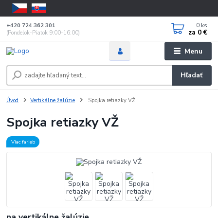
0
ks
+420 724 362 301
za
0 €
(Pondelok-Piatok 9:00-16:00)
Menu
Hľadať
Úvod
Vertikálne žalúzie
Spojka retiazky VŽ
Spojka retiazky VŽ
Viac farieb
na vertikálne žalúzie