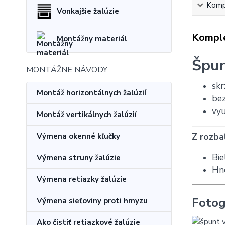
Kompl
Vonkajšie žalúzie
Komple
Montážny materiál
Špun
MONTÁŽNE NÁVODY
skr
Montáž horizontálnych žalúzií
bez
vyu
Montáž vertikálnych žalúzií
Z rozba
Výmena okenné kľučky
Bie
Výmena struny žalúzie
Hn
Výmena retiazky žalúzie
Fotog
Výmena sieťoviny proti hmyzu
Ako čistiť retiazkové žalúzie