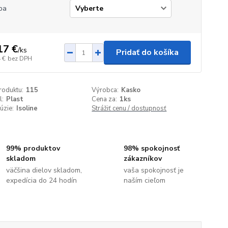
ba
17 €
/
ks
Pridať do košíka
 €
bez DPH
roduktu:
115
Výrobca:
Kasko
l:
Plast
Cena za:
1ks
úzie:
Isoline
Strážiť cenu / dostupnosť
99% produktov
98% spokojnosť
skladom
zákazníkov
väčšina dielov skladom,
vaša spokojnosť je
expedícia do 24 hodín
naším cieľom