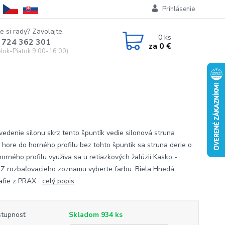
Prihlásenie
e si rady? Zavolajte.
0
ks
 724 362 301
za
0 €
lok-Piatok 9:00-16:00)
vedenie silonu skrz tento špuntík vedie silonová struna
e hore do horného profilu bez tohto špuntík sa struna derie o
horného profilu využíva sa u retiazkových žalúzií Kasko -
e Z rozbaľovacieho zoznamu vyberte farbu: Biela Hnedá
rafie z PRAX
celý popis
tupnosť
Skladom 934 ks