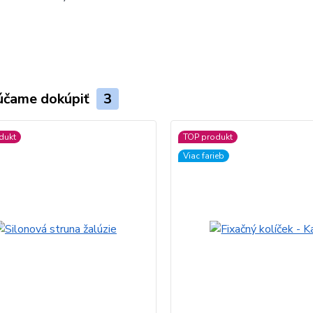
účame dokúpiť
3
dukt
TOP produkt
Viac farieb