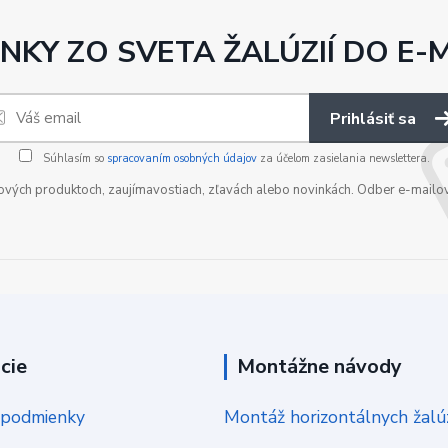
NKY ZO SVETA ŽALÚZIÍ DO E-
Prihlásiť sa
Súhlasím so
spracovaním osobných údajov
za účelom zasielania newslettera.
nových produktoch, zaujímavostiach, zľavách alebo novinkách. Odber e-mailo
cie
Montážne návody
podmienky
Montáž horizontálnych žalúz