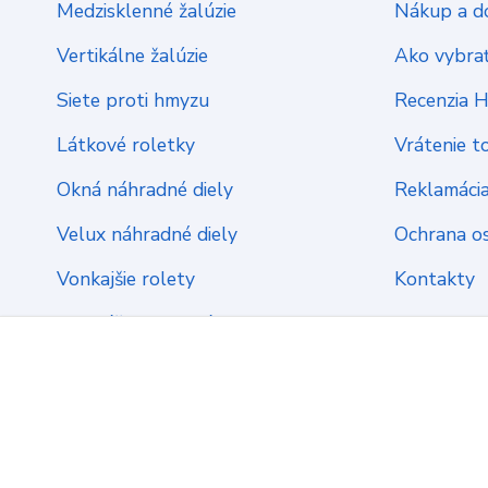
Medzisklenné žalúzie
Nákup a d
Vertikálne žalúzie
Ako vybrať
Siete proti hmyzu
Recenzia 
Látkové roletky
Vrátenie t
Okná náhradné diely
Reklamáci
Velux náhradné diely
Ochrana o
Vonkajšie rolety
Kontakty
Montážny materiál
2022 ŽalúzieServis.sk