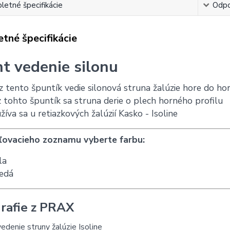
etné špecifikácie
Odpo
tné špecifikácie
t vedenie silonu
z tento špuntík vedie silonová struna žalúzie hore do ho
 tohto špuntík sa struna derie o plech horného profilu
žíva sa u retiazkových žalúzií Kasko - Isoline
ľovacieho zoznamu vyberte farbu:
la
edá
rafie z PRAX