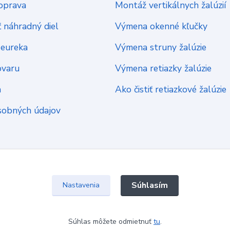
oprava
Montáž vertikálnych žalúzií
 náhradný diel
Výmena okenné kľučky
Heureka
Výmena struny žalúzie
ovaru
Výmena retiazky žalúzie
a
Ako čistiť retiazkové žalúzie
sobných údajov
Súhlasím
Nastavenia
Súhlas môžete odmietnuť
tu
.