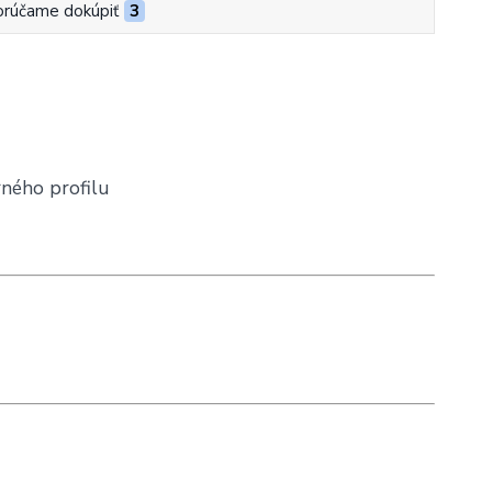
rúčame dokúpiť
3
rného profilu