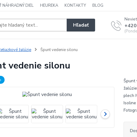
Ť NÁHRADNÝ DIEL
HEUREKA
KONTAKTY
BLOG
Neviet
Hľadať
+420
(Ponde
etiazkové žalúzie
Špunt vedenie silonu
t vedenie silonu
b
Špunt 
žalúzi
plech 
Isolin
Fotog
Dos