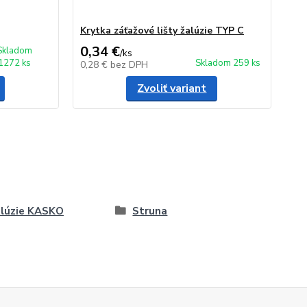
Krytka záťažové lišty žalúzie TYP C
0,34 €
Skladom
/
ks
1272 ks
Skladom 259 ks
0,28 €
bez DPH
Zvoliť variant
lúzie KASKO
Struna