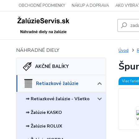
OBCHODNÉ PODMIENKY
NÁKUP A DOPRAVA
AKO VYBRA
NÁHRADNÉ DIELY
Úvod
R
Špun
AKČNÉ BALÍKY
Viac farie
Retiazkové žalúzie
⇒ Retiazkové žalúzie - Všetko
⇒ Žalúzie KASKO
⇒ Žalúzie ROLUX