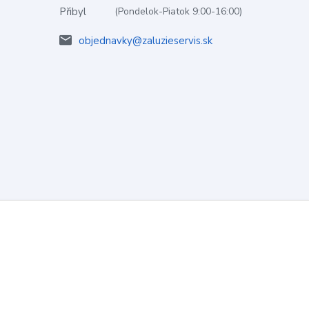
(Pondelok-Piatok 9:00-16:00)
objednavky@zaluzieservis.sk
Vytvorené na
Eshop-rychlo.sk