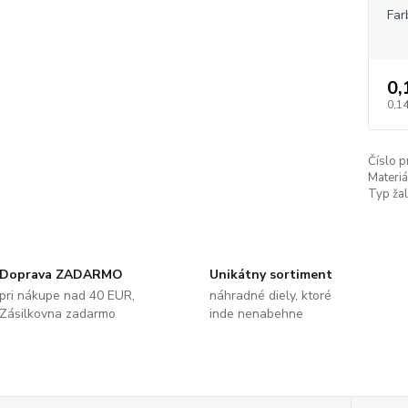
Far
0,
0,14
Číslo p
Materiá
Typ žal
Doprava ZADARMO
Unikátny sortiment
pri nákupe nad 40 EUR,
náhradné diely, ktoré
Zásilkovna zadarmo
inde nenabehne