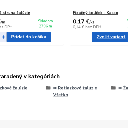
á struna žalúzie
Fixačný kolíček - Kasko
€
0,17 €
Skladom
/
m
/
ks
2796 m
ez DPH
0,14 €
bez DPH
Pridať do košíka
Zvoliť variant
zaradený v kategóriách
zkové žalúzie
⇒ Retiazkové žalúzie -
⇒ Ža
Všetko