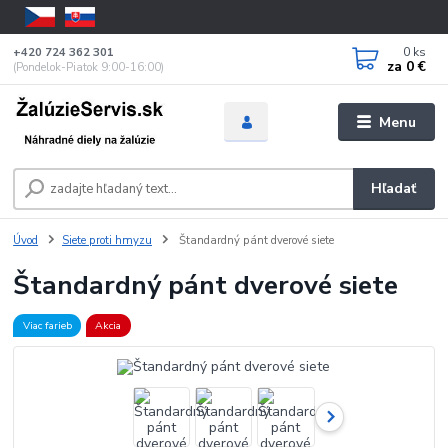
0
ks
+420 724 362 301
za
0 €
(Pondelok-Piatok 9:00-16:00)
Menu
Hľadať
Úvod
Siete proti hmyzu
Štandardný pánt dverové siete
Štandardný pánt dverové siete
Viac farieb
Akcia