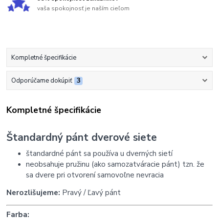
vaša spokojnosť je naším cieľom
Kompletné špecifikácie
Odporúčame dokúpiť
3
Kompletné špecifikácie
Štandardný pánt dverové siete
štandardné pánt sa používa u dverných sietí
neobsahuje pružinu (ako samozatváracie pánt) tzn. že
sa dvere pri otvorení samovoľne nevracia
Nerozlišujeme:
Pravý / Ľavý pánt
Farba: