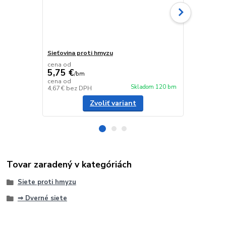
Sieťovina proti hmyzu
Vonkajší roh
cena od
5,75 €
/
bm
6,20 €
cena od
/
ks
Skladom 120 bm
4,67 €
bez DPH
5,04 €
bez D
Zvoliť variant
Tovar zaradený v kategóriách
Siete proti hmyzu
⇒ Dverné siete