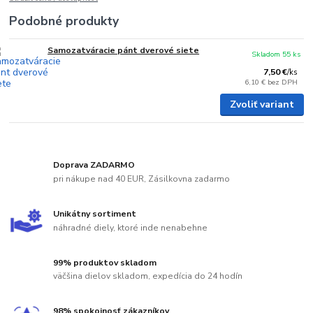
Podobné produkty
Samozatváracie pánt dverové siete
Skladom 55 ks
7,50 €
/
ks
6,10 €
bez DPH
Zvoliť variant
Doprava ZADARMO
pri nákupe nad 40 EUR, Zásilkovna zadarmo
Unikátny sortiment
náhradné diely, ktoré inde nenabehne
99% produktov skladom
väčšina dielov skladom, expedícia do 24 hodín
98% spokojnosť zákazníkov