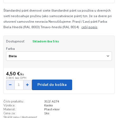
Štandardný pánt dverové siete štandardné pánt sa používa u dverných
sietí neobsahuje pružinu (ako samozatváracie pánt) tzn. že sa dvere pri
otvorení samovoľne nevracia Nerozlišujeme: Pravý / Ľavý pánt Farba:
Biela Hnedá (RAL 8003) Tmavo-hnedá (RAL 8014)
celý popis
Dostupnosť
Skladom iba 5 ks
Farba
4,50 €
/
ks
3,66 €
bez DPH
Pridať do košíka
Číslo produktu:
312/ A274
Výrobca:
Kasko
Materiál:
Plast+kov
Cena za:
1ks
Strážiť cenu / dostupnosť